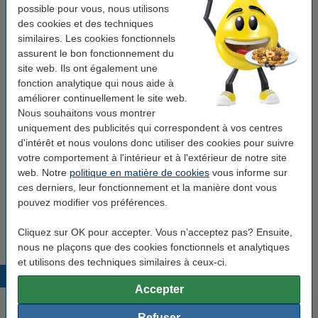
Longeur de rouleau:
20 mètre
possible pour vous, nous utilisons
des cookies et des techniques
Caractéristique:
thermique
similaires. Les cookies fonctionnels
assurent le bon fonctionnement du
Nombre:
5
site web. Ils ont également une
Dimensions:
57 mm x 40 mm x 12 mm (L x Ø x mandrin)
fonction analytique qui nous aide à
améliorer continuellement le site web.
Nous souhaitons vous montrer
Pack avantageux !
uniquement des publicités qui correspondent à vos centres
d'intérêt et nous voulons donc utiliser des cookies pour suivre
123encre rouleau de caisse enregistreuse
57x40x12 thermo (50 pièces) - blanc
votre comportement à l'intérieur et à l'extérieur de notre site
33,75 €
web. Notre
politique en matière de cookies
vous informe sur
ces derniers, leur fonctionnement et la manière dont vous
123encre rouleau de caisse enregistreuse
pouvez modifier vos préférences.
57x40x12 thermo (100 pièces) - blanc
63,75 €
Cliquez sur OK pour accepter. Vous n’acceptez pas? Ensuite,
nous ne plaçons que des cookies fonctionnels et analytiques
et utilisons des techniques similaires à ceux-ci.
Produits populaires
Accepter
Refuser