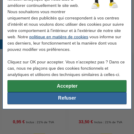
améliorer continuellement le site web.
Offre : 19+1 gratuit 123encre agrafes 24/6
Nous souhaitons vous montrer
(1000 pièces)
uniquement des publicités qui correspondent à vos centres
18,05 €
d'intérêt et nous voulons donc utiliser des cookies pour suivre
votre comportement à l'intérieur et à l'extérieur de notre site
web. Notre
politique en matière de cookies
vous informe sur
ces derniers, leur fonctionnement et la manière dont vous
Produits populaires
pouvez modifier vos préférences.
Cliquez sur OK pour accepter. Vous n’acceptez pas ? Dans ce
cas, nous ne plaçons que des cookies fonctionnels et
analytiques et utilisons des techniques similaires à celles-ci.
Accepter
Refuser
123encre agrafes 24/6 (1000
123encre papier d'impression 1
pièces)
boîte de 2500 feuilles A4 - 80
g/m²
0,95 €
33,50 €
Inclus : 21% de TVA
Inclus : 21% de TVA