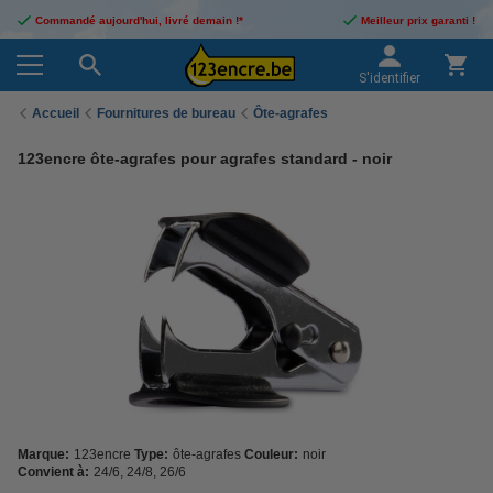
Commandé aujourd'hui, livré demain !*
Meilleur prix garanti !
S'identifier
Accueil
Fournitures de bureau
Ôte-agrafes
123encre ôte-agrafes pour agrafes standard - noir
Marque:
123encre
Type:
ôte-agrafes
Couleur:
noir
Convient à:
24/6, 24/8, 26/6