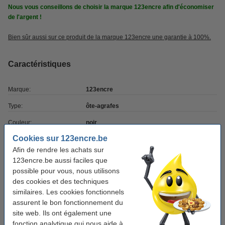
Nous vous conseillons de choisir la marque 123encre afin d'économiser
de l'argent !
Bien sûr aussi sur ce produit de la marque 123encre une garantie à 100%.
Caractéristiques
Marque:
123encre
Type:
ôte-agrafes
Couleur:
noir
Cookies sur 123encre.be
Convient à:
24/6, 24/8, 26/6
Afin de rendre les achats sur
123encre.be aussi faciles que
Pack avantageux ! 4+1 gratuit
possible pour vous, nous utilisons
des cookies et des techniques
Offre : 5x 123encre ôte-agrafes pour agrafes
similaires. Les cookies fonctionnels
standard - noir
5,00 €
assurent le bon fonctionnement du
site web. Ils ont également une
fonction analytique qui nous aide à
Bon plan : commandez des agrafes supplémentaires