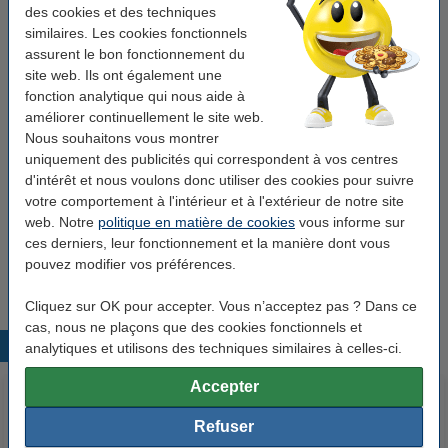
18,05 €
des cookies et des techniques
similaires. Les cookies fonctionnels
Bon plan : commandez également
assurent le bon fonctionnement du
site web. Ils ont également une
123encre ôte-agrafes pour agrafes standard -
fonction analytique qui nous aide à
noir
améliorer continuellement le site web.
1,25 €
Nous souhaitons vous montrer
123encre pince agrafeuse pour agrafes 24/6-8
uniquement des publicités qui correspondent à vos centres
(45 feuilles)
d'intérêt et nous voulons donc utiliser des cookies pour suivre
16,95 €
votre comportement à l'intérieur et à l'extérieur de notre site
web. Notre
politique en matière de cookies
vous informe sur
123encre perforatrice 4 trous (22 feuilles) - noir
ces derniers, leur fonctionnement et la manière dont vous
13,50 €
pouvez modifier vos préférences.
Cliquez sur OK pour accepter. Vous n’acceptez pas ? Dans ce
cas, nous ne plaçons que des cookies fonctionnels et
Produits populaires
analytiques et utilisons des techniques similaires à celles-ci.
Accepter
Refuser