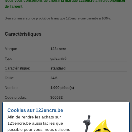
Nous vous conseillons de choisir la marque 123encre afin d'économiser
de l'argent.
Bien sûr aussi sur ce produit de la marque 123encre une garantie à 100%.
Caractéristiques
Marque:
123encre
Type:
galvanisé
Caractéristique:
standard
Taille:
24/6
Nombre:
1.000 pièce(s)
Code produit:
300032
Cookies sur 123encre.be
Bon plan ! 19 + 1 gratuit
Afin de rendre les achats sur
123encre.be aussi faciles que
Offre : 19+1 gratuit 123encre agrafes 24/6
possible pour vous, nous utilisons
(1000 pièces)