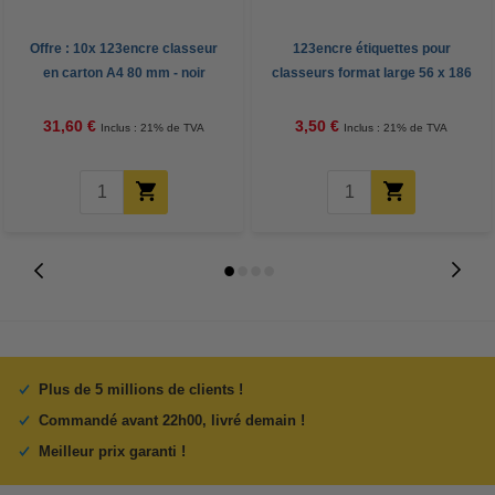
Offre : 10x 123encre classeur
123encre étiquettes pour
en carton A4 80 mm - noir
classeurs format large 56 x 186
marbré
mm (10 pièces) - blanc
31,60 €
3,50 €
Inclus : 21% de TVA
Inclus : 21% de TVA
Plus de 5 millions de clients !
Commandé avant 22h00, livré demain !
Meilleur prix garanti !