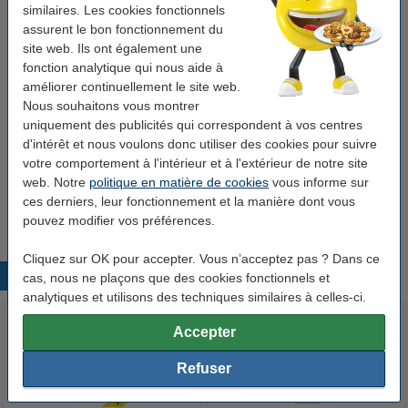
similaires. Les cookies fonctionnels
autocollantes larges 61 x 191 mm (10 pièces) -
gris
assurent le bon fonctionnement du
10,75 €
site web. Ils ont également une
fonction analytique qui nous aide à
Bon plan : commandez également
améliorer continuellement le site web.
123encre étiquettes de dos autocollantes
Nous souhaitons vous montrer
larges 61 x 191 mm (10 pièces) - bleu
uniquement des publicités qui correspondent à vos centres
3,75 €
d'intérêt et nous voulons donc utiliser des cookies pour suivre
votre comportement à l'intérieur et à l'extérieur de notre site
12encre étiquettes de dos autocollantes larges
web. Notre
politique en matière de cookies
vous informe sur
61 x 191 mm (10 pièces) - jaune
3,75 €
ces derniers, leur fonctionnement et la manière dont vous
pouvez modifier vos préférences.
Cliquez sur OK pour accepter. Vous n’acceptez pas ? Dans ce
Produits populaires
cas, nous ne plaçons que des cookies fonctionnels et
analytiques et utilisons des techniques similaires à celles-ci.
Accepter
Refuser