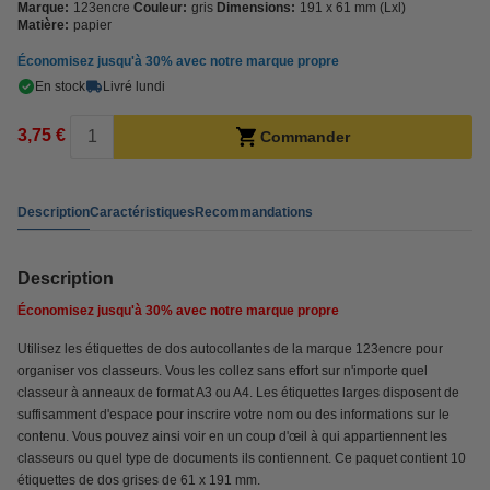
Marque:
123encre
Couleur:
gris
Dimensions:
191 x 61 mm (Lxl)
Matière:
papier
Économisez jusqu'à
30%
avec notre marque propre
En stock
Livré lundi
3,75 €
Commander
Description
Caractéristiques
Recommandations
Description
Économisez jusqu'à
30%
avec notre marque propre
Utilisez les étiquettes de dos autocollantes de la marque 123encre pour
organiser vos classeurs. Vous les collez sans effort sur n'importe quel
classeur à anneaux de format A3 ou A4. Les étiquettes larges disposent de
suffisamment d'espace pour inscrire votre nom ou des informations sur le
contenu. Vous pouvez ainsi voir en un coup d'œil à qui appartiennent les
classeurs ou quel type de documents ils contiennent. Ce paquet contient 10
étiquettes de dos grises de 61 x 191 mm.