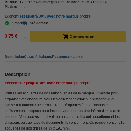
Marque:
123encre
Couleur:
gris
Dimensions:
191 x 39 mm (Lxl)
Matière:
papier
Économisez jusqu'à
30%
avec notre marque propre
En stock
Livré demain
3,75 €
Commander
Description
Caractéristiques
Recommandations
Description
Économisez jusqu'à
30%
avec notre marque propre
Utilisez les étiquettes de dos autocollantes de la marque 123encre pour
organiser vos classeurs. Vous les collez sans effort sur n'importe quel
classeur à anneaux de format A4. Les étiquettes étroites disposent de
suffisamment d'espace pour inscrire votre nom ou des informations sur le
contenu. Vous pouvez ainsi voir en un coup d'œil à qui appartiennent les
classeurs ou quel type de documents ils contiennent. Ce paquet contient 10
étiquettes de dos grises de 39 x 191 mm.