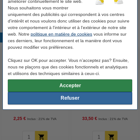
améliorer continuellement le site web.
autocollantes étroites 39 x 191 mm (10 pièces)
Nous souhaitons vous montrer
- gris
10,50 €
uniquement des publicités qui correspondent à vos centres
d'intérêt et nous voulons donc utiliser des cookies pour suivre
votre comportement à l'intérieur et à l'extérieur de notre site
web. Notre
politique en matière de cookies
vous informe sur
Produits populaires
ces derniers, leur fonctionnement et la manière dont vous
pouvez modifier vos préférences.
Cliquez sur OK pour accepter. Vous n’acceptez pas? Ensuite,
nous ne plaçons que des cookies fonctionnels et analytiques
et utilisons des techniques similaires à ceux-ci.
Accepter
123encre intercalaires en
123encre papier d'impression 1
Refuser
carton A4 avec 10 onglets (23
boîte de 2500 feuilles A4 - 80
trous) - coloré
g/m²
2,25 €
33,50 €
Inclus : 21% de TVA
Inclus : 21% de TVA