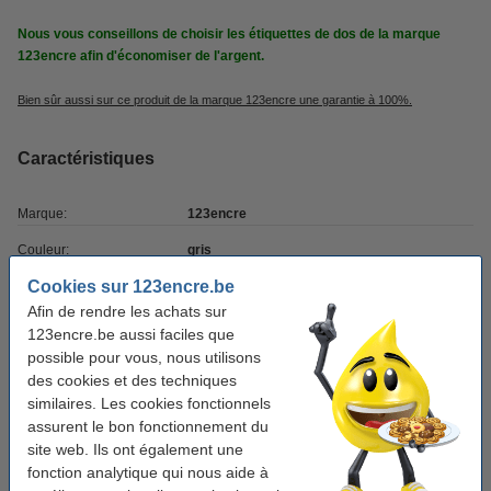
Nous vous conseillons de choisir les étiquettes de dos de la marque
123encre afin d'économiser de l'argent.
Bien sûr aussi sur ce produit de la marque 123encre une garantie à 100%.
Caractéristiques
Marque:
123encre
Couleur:
gris
Cookies sur 123encre.be
Dimensions:
191 x 39 mm (Lxl)
Afin de rendre les achats sur
Matière:
papier
123encre.be aussi faciles que
possible pour vous, nous utilisons
Nombre:
10 pièce(s)
des cookies et des techniques
Auto-adhésif:
oui
similaires. Les cookies fonctionnels
assurent le bon fonctionnement du
site web. Ils ont également une
Pack avantageux !
fonction analytique qui nous aide à
Offre: 3x 123encre étiquettes de dos