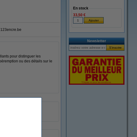
En stock
33,50 €
123encre.be
Newsletter
lants pour distinguer les
 péremption ou des détails sur le
23 x 50 mm (Lxl)
60 pièce(s)
5 feuilles