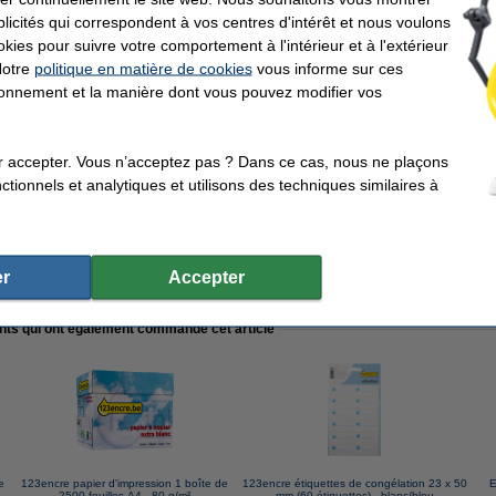
icités qui correspondent à vos centres d'intérêt et nous voulons
e étiquettes de congélation 23 x 50 mm (60 étiquettes) - jaune/bleu
okies pour suivre votre comportement à l'intérieur et à l'extérieur
Notre
politique en matière de cookies
vous informe sur ces
tionnement et la manière dont vous pouvez modifier vos
r accepter. Vous n’acceptez pas ? Dans ce cas, nous ne plaçons
tionnels et analytiques et utilisons des techniques similaires à
eur pour surgelés (ogive de 1 mm) - noir
r
Accepter
ents qui ont également commandé cet article
e
123encre papier d'impression 1 boîte de
123encre étiquettes de congélation 23 x 50
E
2500 feuilles A4 - 80 g/m²
mm (60 étiquettes) - blanc/bleu