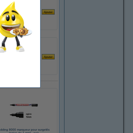
dding 8000 marqueur pour surgelés
(ogive de 1 mm) - noir