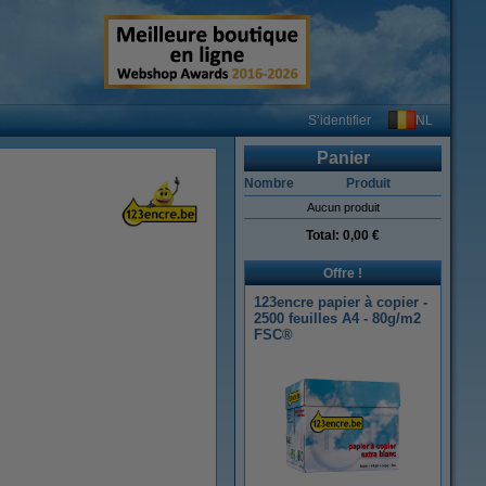
NL
S’identifier
Panier
Nombre
Produit
Aucun produit
Total:
0,00 €
Offre !
123encre papier à copier -
2500 feuilles A4 - 80g/m2
FSC®