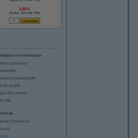
2,95 €
(Inclus : 21% de TVA)
rmations sur l'entreprise
itions générales
dentialité
ration d’accessibilité
s de qualité
ique des cookies
du site
ncre.be
ujet d'123encre.be
ccu.nl
ed.nl