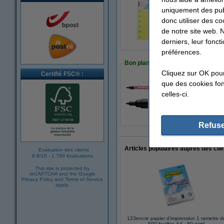
uniquement des publ
Offre : 3x 123encr
donc utiliser des co
7,95 €
de notre site web. 
derniers, leur fonc
préférences.
Bon plan : commandez également
Cliquez sur OK pou
Certifié FSC® :
que des cookies fonc
Edding 8000 marqu
celles-ci.
2,95 €
Refuse
Articles populaires auprès des cli
Evaluation des clients
8.8
/
10
-
1.799 évaluations
This site is protected by
reCAPTCHA and the Google
Privacy Policy
and
Terms of Service
apply.
123encre papier d'impression 1 ramette d
500 feuilles A4 - 80 g/m²