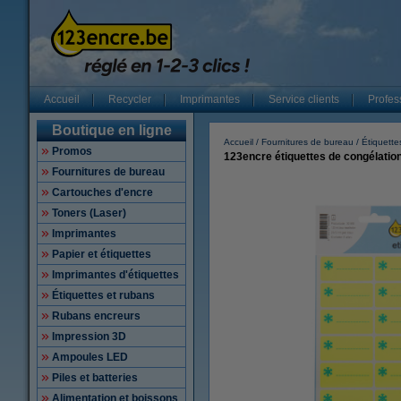
Accueil
Recycler
Imprimantes
Service clients
Profes
Boutique en ligne
Accueil
Fournitures de bureau
Étiquette
Promos
123encre étiquettes de congélation
Fournitures de bureau
Cartouches d'encre
Toners (Laser)
Imprimantes
Papier et étiquettes
Imprimantes d'étiquettes
Étiquettes et rubans
Rubans encreurs
Impression 3D
Ampoules LED
Piles et batteries
Alimentation et boissons