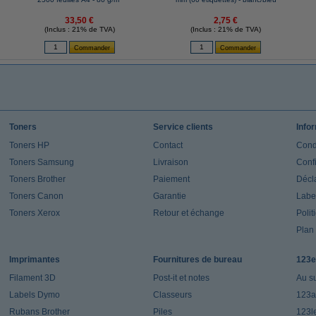
33,50 €
2,75 €
(Inclus : 21% de TVA)
(Inclus : 21% de TVA)
Toners
Service clients
Info
Toners HP
Contact
Cond
Toners Samsung
Livraison
Confi
Toners Brother
Paiement
Décla
Toners Canon
Garantie
Label
Toners Xerox
Retour et échange
Polit
Plan 
Imprimantes
Fournitures de bureau
123e
Filament 3D
Post-it et notes
Au s
Labels Dymo
Classeurs
123a
Rubans Brother
Piles
123l