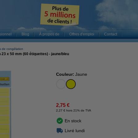
sionnel
Blog
À propos de
Offres d'emploi
Contact
s de congélation
 23 x 50 mm (60 étiquettes) - jaune/bleu
Couleur:
Jaune
2,75 €
2,27 € hors 21% de TVA
En stock
Livré lundi