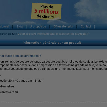
sionnel
Blog
À propos de
Offres d'emploi
Contact
sur un produit
Qu'est-ce qu'une imprimante laser et quels sont les avantages ?
Information générale sur un produit
 et quels sont les avantages ?
ners remplis de poudre de toner. La poudre peut être noire ou de couleur. Le texte 
'imprimante laser excelle dans l'impression de textes d'une grande netteté, voilà po
 imprimez beaucoup de photos ou d'images, une imprimante laser sera moins approp
r
élevée (20 à 40 pages par minute)
 d'entretien
tantes à l'eau