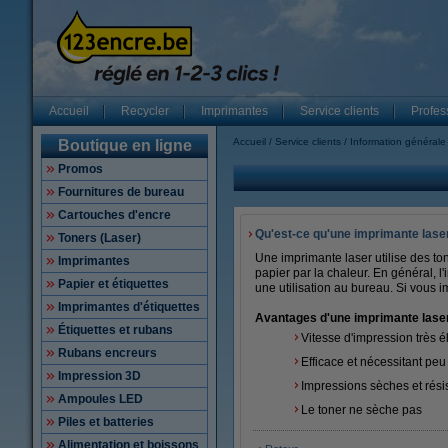
Accueil
Recycler
Imprimantes
Service clients
Profes
Accueil
Service clients
Information générale 
Boutique en ligne
Promos
Fournitures de bureau
Cartouches d'encre
Qu'est-ce qu'une imprimante laser
Toners (Laser)
Une imprimante laser utilise des to
Imprimantes
papier par la chaleur. En général, l
Papier et étiquettes
une utilisation au bureau. Si vous
Imprimantes d'étiquettes
Avantages d'une imprimante lase
Étiquettes et rubans
Vitesse d'impression très 
Rubans encreurs
Efficace et nécessitant peu
Impression 3D
Impressions sèches et résis
Ampoules LED
Le toner ne sèche pas
Piles et batteries
Alimentation et boissons