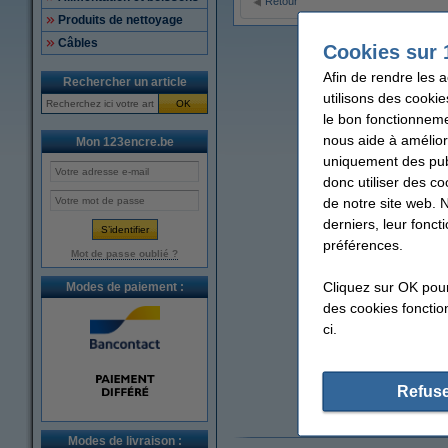
Retour
Produits de nettoyage
Câbles
Cookies sur 
Afin de rendre les 
Rechercher un article
utilisons des cookie
OK
le bon fonctionneme
nous aide à amélior
Mon 123encre.be
uniquement des publ
donc utiliser des co
de notre site web. 
derniers, leur fonc
préférences.
Mot de passe oublié ?
Cliquez sur OK pou
Modes de paiement :
des cookies fonction
ci.
Refuse
Modes de livraison :