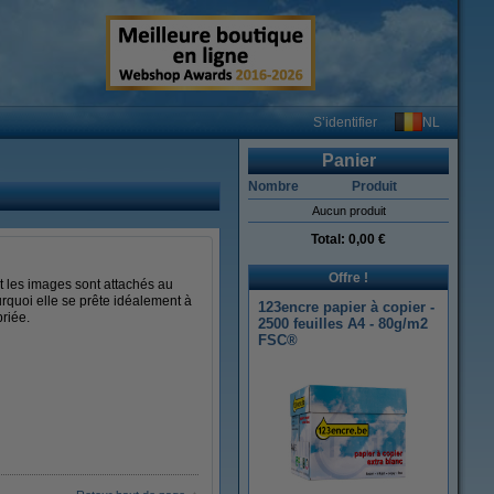
NL
S’identifier
Panier
Nombre
Produit
Aucun produit
Total:
0,00 €
Offre !
et les images sont attachés au
urquoi elle se prête idéalement à
123encre papier à copier -
riée.
2500 feuilles A4 - 80g/m2
FSC®