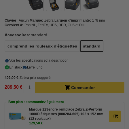
Clavier:
Aucun
Marque:
Zebra
Largeur d'imprimante:
178 mm
Convient à:
PostNL, FedEx, UPS, DPD, GLS et DHL
Accessoires:
standard
comprend les rouleaux d'étiquettes
standard
Voir les spécifications et la description
En stock
Livré lundi
402,00 €
Zebra prix suggéré
289,50 €
Commander
Bon plan : commandez également
Marque 123encre remplace Zebra Z-Perform
1000D étiquettes (800284-605) 102 x 152 mm
(12 rouleaux)
129,50 €