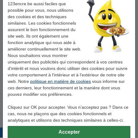
123encre.be aussi faciles que
possible pour vous, nous utilisons
des cookies et des techniques
similaires. Les cookies fonctionnels
1
assurent le bon fonctionnement du
site web. Ils ont également une
fonction analytique qui nous aide à
Marque:
123encre
Technologie d'impression:
thermique directe
améliorer continuellement le site web.
Type:
imprimante d'étiquettes
Convient à:
PostNL, FedEx, UPS, DPD, GLS et DHL
Nous souhaitons vous montrer
uniquement des publicités qui correspondent à vos centres
Voir les spécifications et la description
d'intérêt et nous voulons donc utiliser des cookies pour suivre
En stock
Livré lundi
votre comportement à l'intérieur et à l'extérieur de notre site
web. Notre
politique en matière de cookies
vous informe sur
92,50 €
Commander
ces derniers, leur fonctionnement et la manière dont vous
pouvez modifier vos préférences.
Téléchargements
Options
Cliquez sur OK pour accepter. Vous n’acceptez pas ? Dans ce
Manuel
Étiquettes
cas, nous ne plaçons que des cookies fonctionnels et
analytiques et utilisons des techniques similaires à celles-ci.
Accepter
Produits populaires