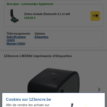
Bon plan : commandez également
Zebra module Bluetooth 4.1 et wifi
140,50 €
Téléchargements
Options
Spécifications
Étiquettes
(ANG)
Manuel (ANG)
123encre LM330d imprimante d'étiquettes
Cookies sur 123encre.be
Afin de rendre les achats sur