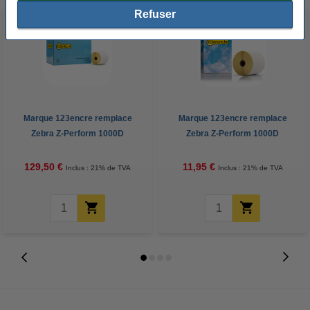
Refuser
Marque 123encre remplace
Marque 123encre remplace
Zebra Z-Perform 1000D
Zebra Z-Perform 1000D
étiquettes (800284-605) 102 x
étiquettes (800284-605) 102 x
152 mm (12 rouleaux)
152 mm (1 rouleau)
129,50 €
11,95 €
Inclus : 21% de TVA
Inclus : 21% de TVA