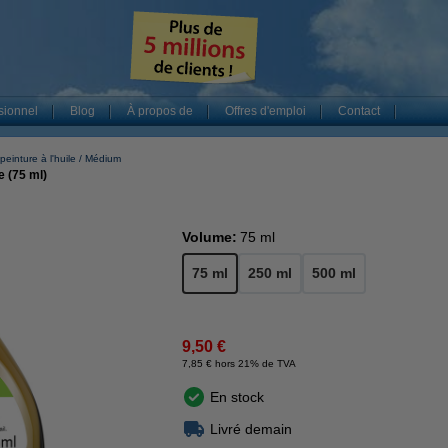
sionnel
Blog
À propos de
Offres d'emploi
Contact
peinture à l'huile
Médium
 (75 ml)
Volume:
75 ml
75 ml
250 ml
500 ml
9,50 €
7,85 € hors 21% de TVA
En stock
Livré demain