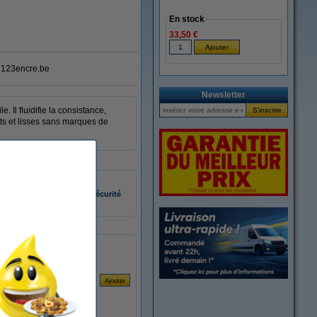
En stock
33,50 €
123encre.be
Newsletter
 Il fluidifie la consistance,
nts et lisses sans marques de
75 ml
fiche de données de sécurité
410421