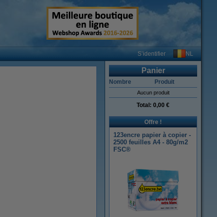
NL
S’identifier
Panier
Nombre
Produit
Aucun produit
Total:
0,00 €
Offre !
123encre papier à copier -
2500 feuilles A4 - 80g/m2
FSC®