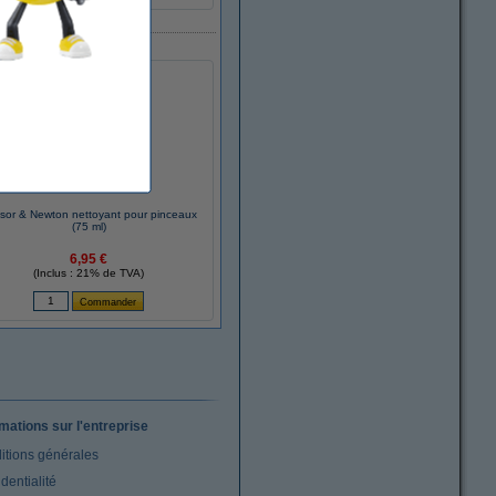
sor & Newton nettoyant pour pinceaux
(75 ml)
6,95 €
(Inclus : 21% de TVA)
rmations sur l'entreprise
itions générales
dentialité