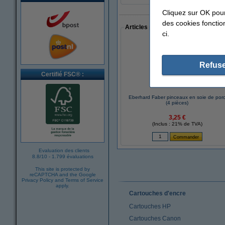
Cliquez sur OK pou
des cookies fonction
Articles populaires auprès des cli
ci.
Refuse
Certifié FSC® :
Eberhard Faber pinceaux en soie de por
(4 pièces)
3,25 €
(Inclus : 21% de TVA)
Evaluation des clients
8.8
/
10
-
1.799 évaluations
This site is protected by
reCAPTCHA and the Google
Privacy Policy
and
Terms of Service
apply.
Cartouches d'encre
Cartouches HP
Cartouches Canon