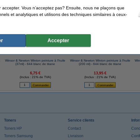
r accepter. Vous n’acceptez pas? Ensuite, nous ne plaçons que
nels et analytiques et utilisons des techniques similaires à ceux-
ents qui ont également commandé cet article
r
Accepter
c
Winsor & Newton Winton peinture à l'huile
Winsor & Newton Winton peinture à l'huile
Win
(37ml) - 644 blanc de titane
(200 ml) - 644 blanc de titane
6,75 €
13,95 €
(Inclus : 21% de TVA)
(Inclus : 21% de TVA)
Toners
Service clients
Info
Toners HP
Contact
Cond
Toners Samsung
Livraison
Confi