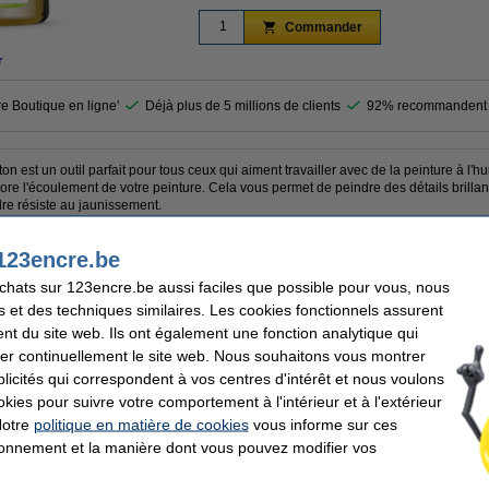
Commander
r
re Boutique en ligne'
Déjà plus de 5 millions de clients
92% recommandent 
t un outil parfait pour tous ceux qui aiment travailler avec de la peinture à l'huile.
iore l'écoulement de votre peinture. Cela vous permet de peindre des détails brilla
re résiste au jaunissement.
123encre.be
r & Newton
Volume:
achats sur 123encre.be aussi faciles que possible pour vous, nous
nt
Fiche sécurité:
s et des techniques similaires. Les cookies fonctionnels assurent
m à peindre
Code produit:
nt du site web. Ils ont également une fonction analytique qui
er continuellement le site web. Nous souhaitons vous montrer
icités qui correspondent à vos centres d'intérêt et nous voulons
okies pour suivre votre comportement à l'intérieur et à l'extérieur
Notre
politique en matière de cookies
vous informe sur ces
ettoyant pour pinceaux (75 ml)
tionnement et la manière dont vous pouvez modifier vos