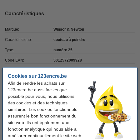
Caractéristiques
Marque:
Winsor & Newton
Caractéristique:
couteau à peindre
Type:
numéro 25
Code EAN:
5012572009928
Code produit:
410583
Cookies sur 123encre.be
Afin de rendre les achats sur
Bon plan : commandez également
123encre.be aussi faciles que
possible pour vous, nous utilisons
Winsor & Newton nettoyant pour pinceaux (75
des cookies et des techniques
ml)
similaires. Les cookies fonctionnels
6,95 €
assurent le bon fonctionnement du
site web. Ils ont également une
Options
fonction analytique qui nous aide à
Peinture
Toiles à peindre
Palettes de peinture
améliorer continuellement le site web.