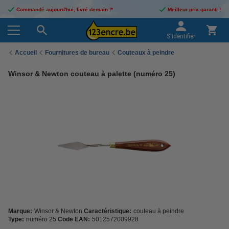
Commandé aujourd'hui, livré demain !*
Meilleur prix garanti !
S'identifier
Accueil
Fournitures de bureau
Couteaux à peindre
Winsor & Newton couteau à palette (numéro 25)
Marque:
Winsor & Newton
Caractéristique:
couteau à peindre
Type:
numéro 25
Code EAN:
5012572009928