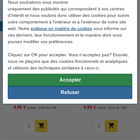
Nous souhaitons vous montrer
Papier dessin
Auxiliaires de peinture
uniquement des publicités qui correspondent à vos centres
d'intérêt et nous voulons donc utiliser des cookies pour suivre
votre comportement à l'intérieur et à l'extérieur de notre site
Produits populaires
web. Notre
politique en matière de cookies
vous informe sur
ces derniers, leur fonctionnement et la manière dont vous
pouvez modifier vos préférences.
Cliquez sur OK pour accepter. Vous n’acceptez pas? Ensuite,
nous ne plaçons que des cookies fonctionnels et analytiques
et utilisons des techniques similaires à ceux-ci.
Accepter
Winsor & Newton couteau à
Winsor & Newton couteau à
Refuser
peindre (numéro 20)
peindre (numéro 22)
4,95 €
4,95 €
Inclus : 21% de TVA
Inclus : 21% de TVA