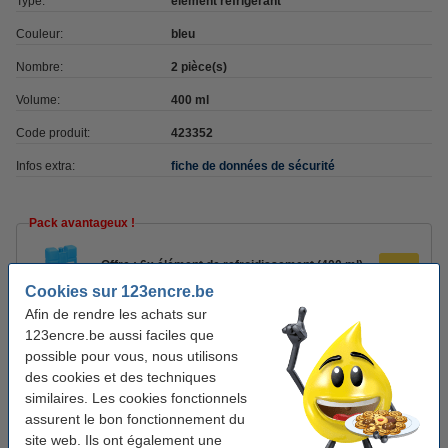
Type:
élément réfrigérant
Couleur:
bleu
Nombre:
2 pièce(s)
Volume:
400 ml
Code produit:
423352
Infos extra:
fiche de données de sécurité
Pack avantageux !
Offre : 6x élément de refroidissement (400 ml)
9,95 €
Cookies sur 123encre.be
Afin de rendre les achats sur
123encre.be aussi faciles que
Bon plan : commandez également
possible pour vous, nous utilisons
Sunware sac isotherme pour caisse pliante 24
des cookies et des techniques
litres
similaires. Les cookies fonctionnels
8,95 €
assurent le bon fonctionnement du
site web. Ils ont également une
Sunware sac isotherme pour caisse pliante 32