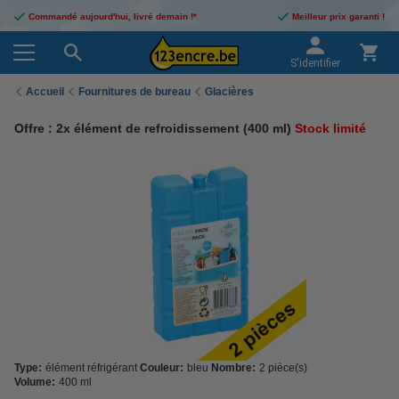
Commandé aujourd'hui, livré demain !*
Meilleur prix garanti !
S'identifier
Accueil
Fournitures de bureau
Glacières
Offre : 2x élément de refroidissement (400 ml)
Stock limité
Type:
élément réfrigérant
Couleur:
bleu
Nombre:
2 pièce(s)
Volume:
400 ml