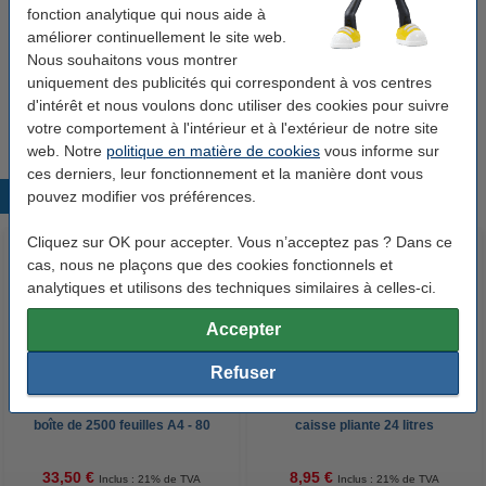
litres
fonction analytique qui nous aide à
10,50 €
améliorer continuellement le site web.
Nous souhaitons vous montrer
Sunware sac isotherme pour caisse pliante
uniquement des publicités qui correspondent à vos centres
45/46 litres
d'intérêt et nous voulons donc utiliser des cookies pour suivre
11,50 €
votre comportement à l'intérieur et à l'extérieur de notre site
web. Notre
politique en matière de cookies
vous informe sur
ces derniers, leur fonctionnement et la manière dont vous
pouvez modifier vos préférences.
Produits populaires
Cliquez sur OK pour accepter. Vous n’acceptez pas ? Dans ce
cas, nous ne plaçons que des cookies fonctionnels et
analytiques et utilisons des techniques similaires à celles-ci.
Accepter
Refuser
123encre papier d'impression 1
Sunware sac isotherme pour
boîte de 2500 feuilles A4 - 80
caisse pliante 24 litres
g/m²
33,50 €
8,95 €
Inclus : 21% de TVA
Inclus : 21% de TVA