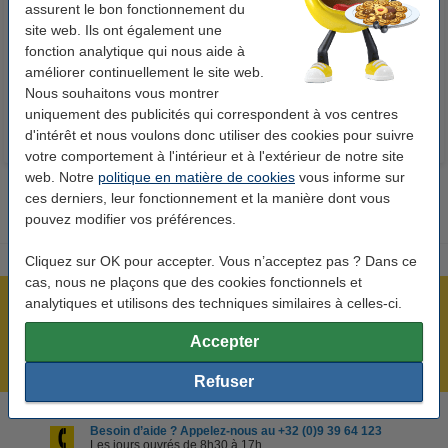
assurent le bon fonctionnement du
cours A4 ligné 70 g/m² 100
Lightning blanc (2 mètres)
site web. Ils ont également une
feuilles
fonction analytique qui nous aide à
26,55 €
13,95 €
Inclus : 21% de TVA
Inclus : 21% de TVA
améliorer continuellement le site web.
Nous souhaitons vous montrer
uniquement des publicités qui correspondent à vos centres
d'intérêt et nous voulons donc utiliser des cookies pour suivre
votre comportement à l'intérieur et à l'extérieur de notre site
web. Notre
politique en matière de cookies
vous informe sur
ces derniers, leur fonctionnement et la manière dont vous
pouvez modifier vos préférences.
Cliquez sur OK pour accepter. Vous n’acceptez pas ? Dans ce
cas, nous ne plaçons que des cookies fonctionnels et
analytiques et utilisons des techniques similaires à celles-ci.
Plus de 5 millions de clients !
Commandé avant 22h00, livré demain !
Accepter
Meilleur prix garanti !
Refuser
Besoin d’aide ? Appelez-nous au +32 (0)9 39 64 123
Les jours ouvrés de 8h30 à 17h