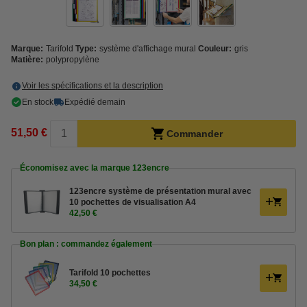
Marque:
Tarifold
Type:
système d'affichage mural
Couleur:
gris
Matière:
polypropylène
Voir les spécifications et la description
En stock
Expédié demain
51,50 €
Commander
Économisez avec la marque 123encre
123encre système de présentation mural avec
10 pochettes de visualisation A4
42,50 €
Bon plan : commandez également
Tarifold 10 pochettes
34,50 €