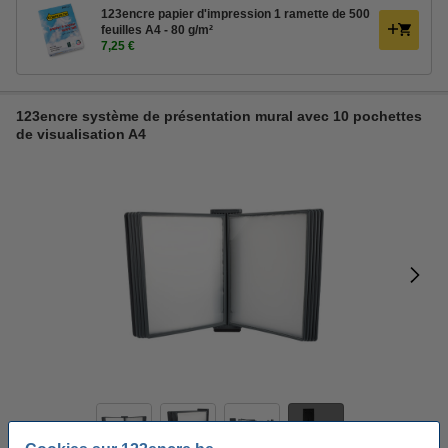
123encre papier d'impression 1 ramette de 500
feuilles A4 - 80 g/m²
7,25 €
123encre système de présentation mural avec 10 pochettes
de visualisation A4
1