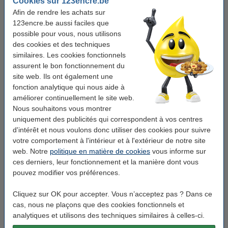
Cookies sur 123encre.be
Afin de rendre les achats sur
Marque:
123encre
Type:
système d'affichage mural
Couleur:
gris
123encre.be aussi faciles que
Matière:
polypropylène
possible pour vous, nous utilisons
des cookies et des techniques
Voir les spécifications et la description
similaires. Les cookies fonctionnels
Économisez jusqu'à
30%
avec notre marque propre
assurent le bon fonctionnement du
En stock
Expédié demain
site web. Ils ont également une
fonction analytique qui nous aide à
42,50 €
Commander
améliorer continuellement le site web.
Nous souhaitons vous montrer
uniquement des publicités qui correspondent à vos centres
Pack avantageux !
d'intérêt et nous voulons donc utiliser des cookies pour suivre
Offre : 2x 123encre système de présentation
votre comportement à l'intérieur et à l'extérieur de notre site
mural avec 10 pochettes de visualisation A4
web. Notre
politique en matière de cookies
vous informe sur
80,00 €
ces derniers, leur fonctionnement et la manière dont vous
pouvez modifier vos préférences.
Bon plan : commandez également
Cliquez sur OK pour accepter. Vous n’acceptez pas ? Dans ce
123encre papier d'impression 1 ramette de 500
feuilles A4 - 80 g/m²
cas, nous ne plaçons que des cookies fonctionnels et
7,25 €
analytiques et utilisons des techniques similaires à celles-ci.