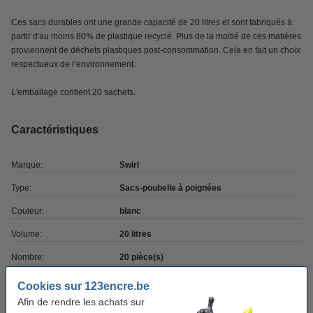
Ces sacs durables ont une grande capacité de 20 litres et sont fabriqués à
partir d'au moins 80% de plastique recyclé. Plus de la moitié de ces matières
proviennent de déchets plastiques post-consommation. Cela en fait un choix
respectueux de l’environnement.
L'emballage contient 20 sachets.
Caractéristiques
Marque:
Swirl
Type:
Sacs-poubelle à poignées
Couleur:
blanc
Volume:
20 litres
Nombre:
20 pièce(s)
Code produit:
SSW00078
Cookies sur 123encre.be
Afin de rendre les achats sur