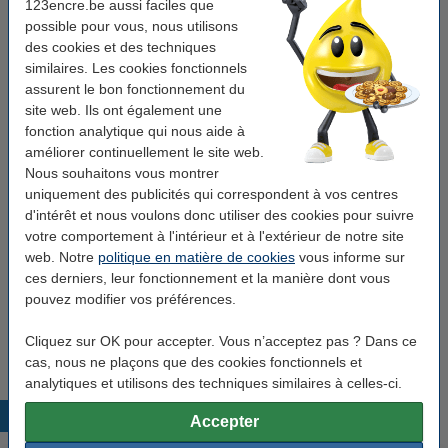
123encre.be aussi faciles que
Pack avantageux : 9+1 gratuit
possible pour vous, nous utilisons
Offre : 10x Swirl sacs-poubelle indéchirables et
des cookies et des techniques
étanches avec poignées 20 litres (20 pièces)
similaires. Les cookies fonctionnels
26,55 €
assurent le bon fonctionnement du
site web. Ils ont également une
Bon plan : commandez également
fonction analytique qui nous aide à
améliorer continuellement le site web.
At Home Clean Multi-Cleaning lingettes
nettoyantes (55 pièces)
Nous souhaitons vous montrer
1,95 €
uniquement des publicités qui correspondent à vos centres
d'intérêt et nous voulons donc utiliser des cookies pour suivre
votre comportement à l'intérieur et à l'extérieur de notre site
123schoon essuie-tout 2 plis 2 x 50 feuilles
2,25 €
web. Notre
politique en matière de cookies
vous informe sur
ces derniers, leur fonctionnement et la manière dont vous
pouvez modifier vos préférences.
123schoon Eco Blue Lime savon pour les
mains (500 ml)
3,50 €
Cliquez sur OK pour accepter. Vous n’acceptez pas ? Dans ce
cas, nous ne plaçons que des cookies fonctionnels et
analytiques et utilisons des techniques similaires à celles-ci.
Produits populaires
Accepter