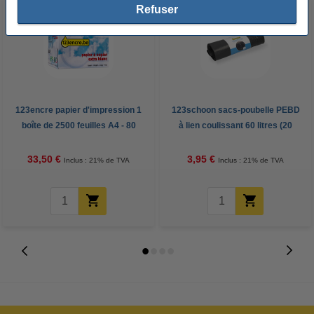
Refuser
123encre papier d'impression 1
123schoon sacs-poubelle PEBD
boîte de 2500 feuilles A4 - 80
à lien coulissant 60 litres (20
g/m²
pièces) - gris
33,50 €
3,95 €
Inclus : 21% de TVA
Inclus : 21% de TVA