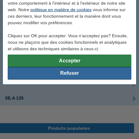
votre comportement à l'intérieur et à l'extérieur de notre site
UX-P760
web. Notre
politique en matière de cookies
vous informe sur
ces derniers, leur fonctionnement et la manière dont vous
pouvez modifier vos préférences.
XE-A 101
Cliquez sur OK pour accepter. Vous n’acceptez pas? Ensuite,
XE-A 102
nous ne plaçons que des cookies fonctionnels et analytiques
et utilisons des techniques similaires à ceux-ci.
XE-A 110
Accepter
XE-A 120
Refuser
XE-A 130
XE-A 135
Produits populaires