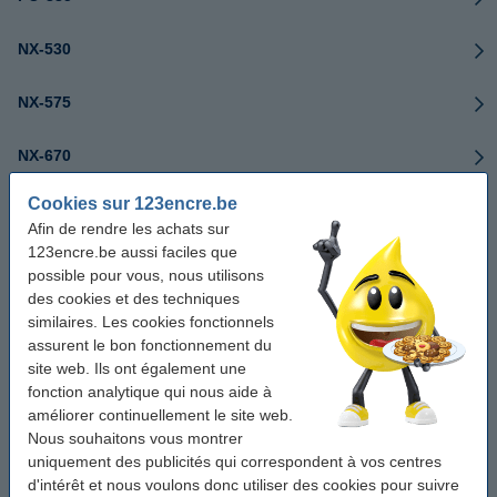
NX-530
NX-575
NX-670
Cookies sur 123encre.be
NX-675
Afin de rendre les achats sur
123encre.be aussi faciles que
UX-A450
possible pour vous, nous utilisons
des cookies et des techniques
UX-A460
similaires. Les cookies fonctionnels
assurent le bon fonctionnement du
UX-P110
site web. Ils ont également une
fonction analytique qui nous aide à
améliorer continuellement le site web.
UX-P400
Nous souhaitons vous montrer
uniquement des publicités qui correspondent à vos centres
UX-P710
d'intérêt et nous voulons donc utiliser des cookies pour suivre