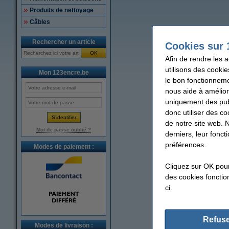
Produits de nettoyage
Câbles
Rechercher un article
Cookies sur 
OK
Afin de rendre les 
utilisons des cookie
Mon 123encre.be
le bon fonctionneme
nous aide à amélior
uniquement des publ
donc utiliser des co
de notre site web. 
Mot de passe oublié ?
derniers, leur fonc
préférences.
Modes de paiement :
Cliquez sur OK pou
des cookies fonction
ci.
Refuse
Modes de livraison :