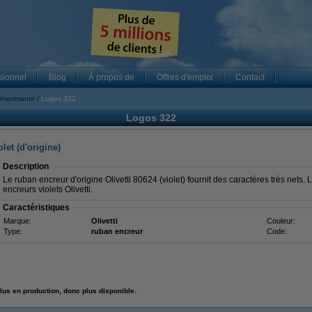
sionnel
Blog
À propos de
Offres d'emploi
Contact
imprimante
Logos 322
Logos 322
let (d'origine)
Description
Le ruban encreur d'origine Olivetti 80624 (violet) fournit des caractères très nets.
encreurs violets Olivetti.
Caractéristiques
Marque:
Olivetti
Couleur:
Type:
ruban encreur
Code:
lus en production, donc plus disponible.