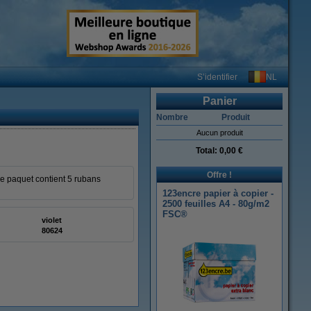
NL
S’identifier
Panier
Nombre
Produit
Aucun produit
Total:
0,00 €
Offre !
 Le paquet contient 5 rubans
123encre papier à copier -
2500 feuilles A4 - 80g/m2
FSC®
violet
80624