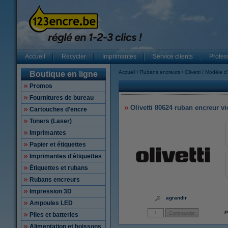
Accueil
Recycler
Imprimantes
Service clients
Profes
Accueil
Rubans encreurs
Olivetti
Modèle d'
Boutique en ligne
Promos
Fournitures de bureau
Olivetti 80624 ruban encreur vio
Cartouches d'encre
Toners (Laser)
Imprimantes
Papier et étiquettes
Imprimantes d'étiquettes
Étiquettes et rubans
Rubans encreurs
Impression 3D
agrandir
Ampoules LED
P
Piles et batteries
Alimentation et boissons