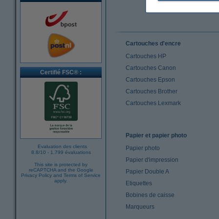
Cartouches d'encre
Cartouches HP
Cartouches Canon
Certifié FSC® :
Cartouches Epson
Cartouches Brother
Cartouches Lexmark
Papier et papier photo
Evaluation des clients
Papier photo
8.8
/
10
-
1.799 évaluations
Papier d'impression
This site is protected by
reCAPTCHA and the Google
Papier Double A
Privacy Policy
and
Terms of Service
apply.
Etiquettes
Bobines de caisse
Marqueurs