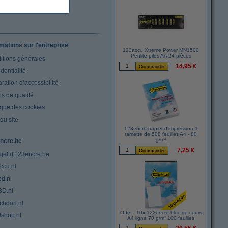
rmations sur l'entreprise
123accu Xtreme Power MN1500
Penlite piles AA 24 pièces
itions générales
14,95 €
dentialité
ration d’accessibilité
s de qualité
ique des cookies
du site
123encre papier d'impression 1
ramette de 500 feuilles A4 - 80
g/m²
ncre.be
7,25 €
ujet d'123encre.be
ccu.nl
ed.nl
3D.nl
choon.nl
Offre : 10x 123encre bloc de cours
lshop.nl
A4 ligné 70 g/m² 100 feuilles