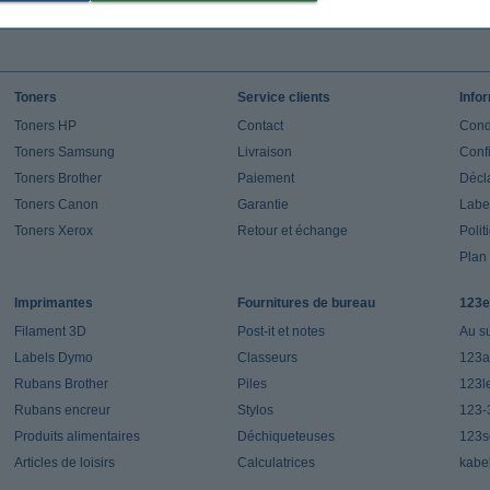
Toners
Service clients
Info
Toners HP
Contact
Cond
Toners Samsung
Livraison
Confi
Toners Brother
Paiement
Décla
Toners Canon
Garantie
Label
Toners Xerox
Retour et échange
Polit
Plan 
Imprimantes
Fournitures de bureau
123e
Filament 3D
Post-it et notes
Au s
Labels Dymo
Classeurs
123a
Rubans Brother
Piles
123l
Rubans encreur
Stylos
123-
Produits alimentaires
Déchiqueteuses
123s
Articles de loisirs
Calculatrices
kabe