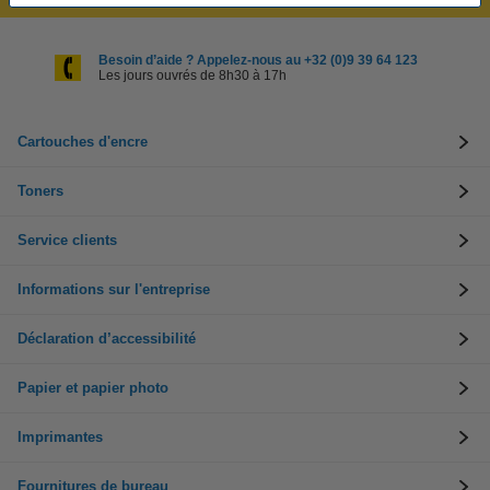
Besoin d’aide ? Appelez-nous au +32 (0)9 39 64 123
Les jours ouvrés de 8h30 à 17h
Cartouches d'encre
Toners
Service clients
Informations sur l'entreprise
Déclaration d’accessibilité
Papier et papier photo
Imprimantes
Fournitures de bureau