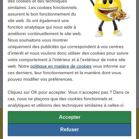
des cookies et des techniques
similaires. Les cookies fonctionnels
assurent le bon fonctionnement du
site web. Ils ont également une
123accu Xtreme Power MN1500
123encre papier d'impression 1
fonction analytique qui nous aide à
Penlite piles AA 24 pièces
ramette de 500 feuilles A4 - 80
améliorer continuellement le site web.
g/m²
Nous souhaitons vous montrer
14,95 €
7,25 €
Inclus : 21% de TVA
Inclus : 21% de TVA
uniquement des publicités qui correspondent à vos centres
d'intérêt et nous voulons donc utiliser des cookies pour suivre
votre comportement à l'intérieur et à l'extérieur de notre site
web. Notre
politique en matière de cookies
vous informe sur
ces derniers, leur fonctionnement et la manière dont vous
pouvez modifier vos préférences.
Cliquez sur OK pour accepter. Vous n’acceptez pas ? Dans ce
cas, nous ne plaçons que des cookies fonctionnels et
analytiques et utilisons des techniques similaires à celles-ci.
Accepter
Plus de 5 millions de clients !
Commandé avant 22h00, livré demain !
Refuser
Meilleur prix garanti !