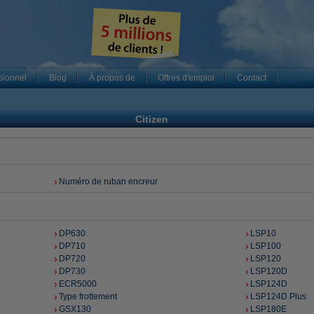
sionnel
Blog
À propos de
Offres d'emploi
Contact
Citizen
Numéro de ruban encreur
DP630
LSP10
DP710
LSP100
DP720
LSP120
DP730
LSP120D
ECR5000
LSP124D
Type frottement
LSP124D Plus
GSX130
LSP180E