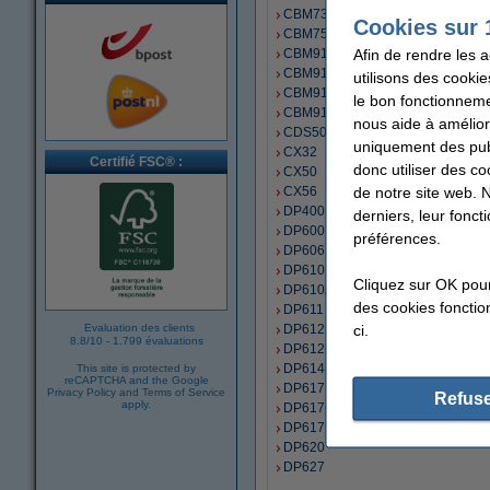
CBM730
Cookies sur 
CBM750
Afin de rendre les 
CBM910
CBM910 II
utilisons des cookie
CBM911
le bon fonctionneme
CBM911 II
nous aide à amélior
CDS501
uniquement des publ
CX32
Certifié FSC® :
donc utiliser des co
CX50
de notre site web. 
CX56
DP400
derniers, leur fonc
DP600
préférences.
DP606
DP610
Cliquez sur OK pou
DP610AC
des cookies fonction
DP611
ci.
Evaluation des clients
DP612
8.8
/
10
-
1.799 évaluations
DP612G
DP614
This site is protected by
reCAPTCHA and the Google
DP617
Privacy Policy
and
Terms of Service
Refuse
apply.
DP617G
DP617P
DP620
DP627