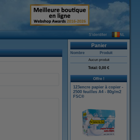
NL
S’identifier
Panier
Nombre
Produit
Aucun produit
Total:
0,00 €
Offre !
123encre papier à copier -
2500 feuilles A4 - 80g/m2
FSC®