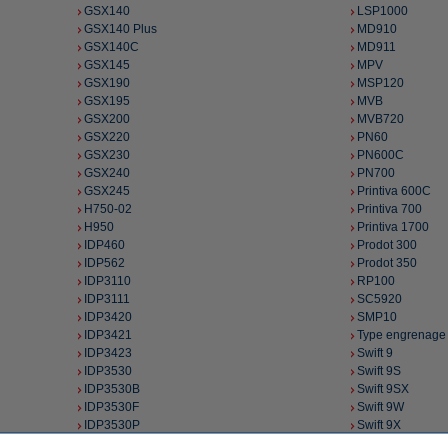
GSX140
LSP1000
GSX140 Plus
MD910
GSX140C
MD911
GSX145
MPV
GSX190
MSP120
GSX195
MVB
GSX200
MVB720
GSX220
PN60
GSX230
PN600C
GSX240
PN700
GSX245
Printiva 600C
H750-02
Printiva 700
H950
Printiva 1700
IDP460
Prodot 300
IDP562
Prodot 350
IDP3110
RP100
IDP3111
SC5920
IDP3420
SMP10
IDP3421
Type engrenage
IDP3423
Swift 9
IDP3530
Swift 9S
IDP3530B
Swift 9SX
IDP3530F
Swift 9W
IDP3530P
Swift 9X
IDP3530S
Swift 24