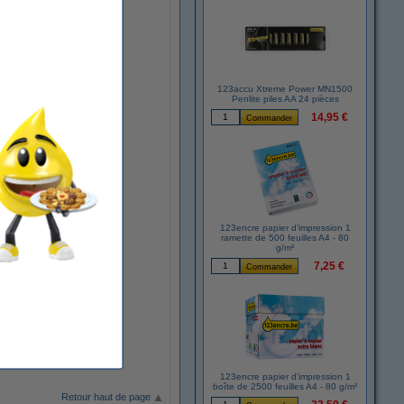
123accu Xtreme Power MN1500
Penlite piles AA 24 pièces
14,95 €
123encre papier d'impression 1
ramette de 500 feuilles A4 - 80
g/m²
7,25 €
123encre papier d'impression 1
boîte de 2500 feuilles A4 - 80 g/m²
Retour haut de page