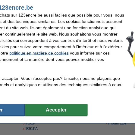
IDP3535
Swift 24E
123encre.be
IDP3540
Swift 24SX
achats sur 123encre.be aussi faciles que possible pour vous, nous
IDP3540F
Swift 24X
IDP3540P
Swift 24X Color
s et des techniques similaires. Les cookies fonctionnels assurent
IDP3541
Swift 90
nt du site web. Ils ont également une fonction analytique qui
IDP3541F
Swift 90E
er continuellement le site web. Nous souhaitons vous montrer
IDP3545
Swift 90W
icités qui correspondent à vos centres d'intérêt et nous voulons
IDP3545F
Swift 90X
okies pour suivre votre comportement à l'intérieur et à l'extérieur
IDP3545P
Swift 120D
Notre
politique en matière de cookies
vous informe sur ces
IDP3546F
Swift 120E
IDP3550
Swift 124
tionnement et la manière dont vous pouvez modifier vos
IDP3550F
Swift 124D
IDP3551
Swift 200
IDP3551F
Swift 200S
r accepter. Vous n’acceptez pas? Ensuite, nous ne plaçons que
IR51
Swift 224
nels et analytiques et utilisons des techniques similaires à ceux-
IR51B
Swift 240
IR51P
Swift 240 Plus
IR51RB
Swift 240C
IR61
Swift 240CS
IR61B
Swift 240X
r
Accepter
IR90
Swift 330 Plus
IR90B
Swift 330X
IR91P
Tribute 224
IR91PA