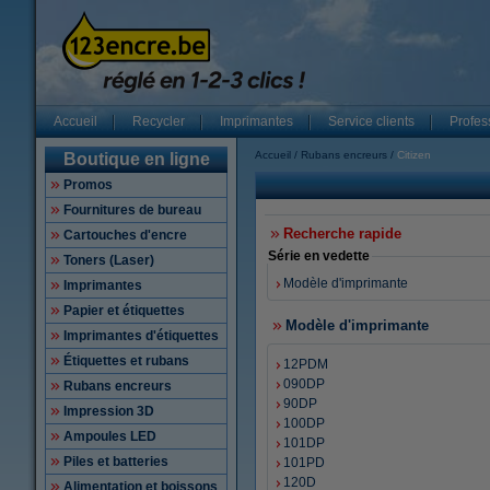
Accueil
Recycler
Imprimantes
Service clients
Profes
Accueil
Rubans encreurs
Citizen
Boutique en ligne
Promos
Fournitures de bureau
Recherche rapide
Cartouches d'encre
Série en vedette
Toners (Laser)
Modèle d'imprimante
Imprimantes
Papier et étiquettes
Modèle d'imprimante
Imprimantes d'étiquettes
Étiquettes et rubans
12PDM
090DP
Rubans encreurs
90DP
Impression 3D
100DP
Ampoules LED
101DP
Piles et batteries
101PD
120D
Alimentation et boissons