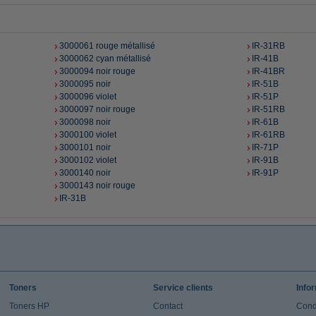
3000061 rouge métallisé
IR-31RB
3000062 cyan métallisé
IR-41B
3000094 noir rouge
IR-41BR
3000095 noir
IR-51B
3000096 violet
IR-51P
3000097 noir rouge
IR-51RB
3000098 noir
IR-61B
3000100 violet
IR-61RB
3000101 noir
IR-71P
3000102 violet
IR-91B
3000140 noir
IR-91P
3000143 noir rouge
IR-31B
Toners
Service clients
Info
Toners HP
Contact
Cond