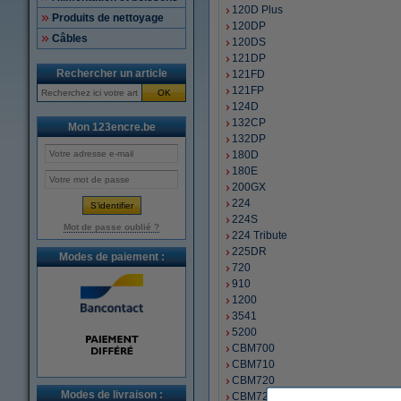
120D Plus
Produits de nettoyage
120DP
Câbles
120DS
121DP
Rechercher un article
121FD
121FP
OK
124D
132CP
Mon 123encre.be
132DP
180D
180E
200GX
224
224S
Mot de passe oublié ?
224 Tribute
225DR
Modes de paiement :
720
910
1200
3541
5200
CBM700
CBM710
CBM720
Modes de livraison :
CBM725