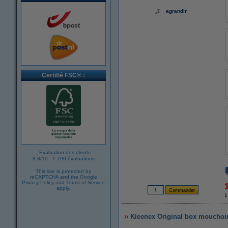
agrandir
Certifié FSC® :
Evaluation des clients
8.8
/
10
-
1.799 évaluations
This site is protected by
reCAPTCHA and the Google
Privacy Policy
and
Terms of Service
apply.
1
Kleenex Original box mouchoirs