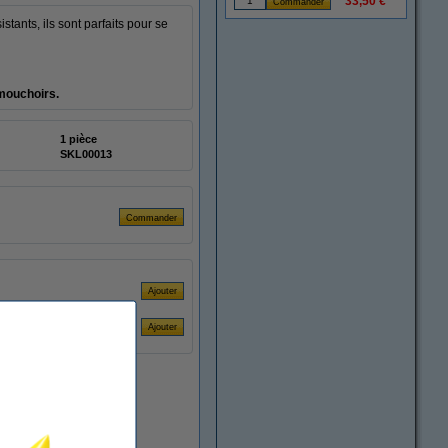
33,50 €
stants, ils sont parfaits pour se
 mouchoirs.
1 pièce
SKL00013
En stock