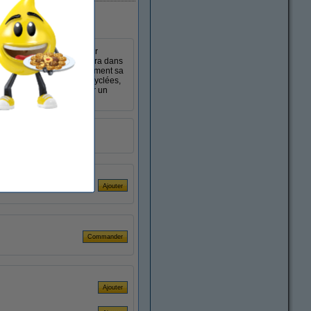
ce à leur triple épaisseur
 calendula et de l’aloe vera dans
rticale, qui trouve facilement sa
es et de 10% de fibres recyclées,
nex Cube, vous optez pour un
1 pièce
SKL00037