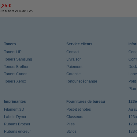
2,25 €
,86 € hors 21% de TVA
Toners
Service clients
Info
Toners HP
Contact
Cond
Toners Samsung
Livraison
Confi
Toners Brother
Paiement
Décla
Toners Canon
Garantie
Label
Toners Xerox
Retour et échange
Polit
Plan 
Imprimantes
Fournitures de bureau
123e
Filament 3D
Post-it et notes
Au s
Labels Dymo
Classeurs
123a
Rubans Brother
Piles
123l
Rubans encreur
Stylos
123-