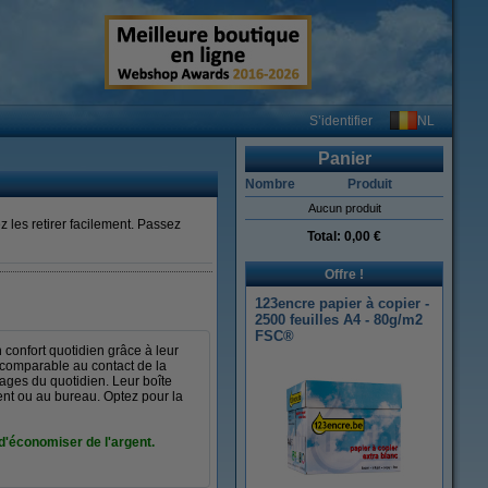
NL
S’identifier
Panier
Nombre
Produit
Aucun produit
les retirer facilement. Passez
Total:
0,00 €
Offre !
123encre papier à copier -
2500 feuilles A4 - 80g/m2
FSC®
 confort quotidien grâce à leur
ncomparable au contact de la
yages du quotidien. Leur boîte
ent ou au bureau. Optez pour la
d'économiser de l'argent.