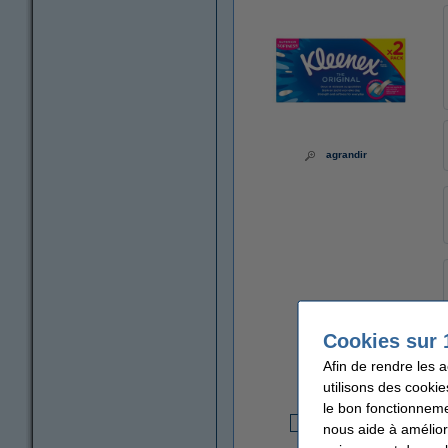
agrandir
Cookies sur 
Afin de rendre les 
utilisons des cookie
le bon fonctionneme
nous aide à amélior
4