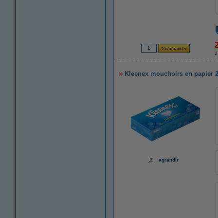
2
Kleenex mouchoirs en papier 2 p
agrandir