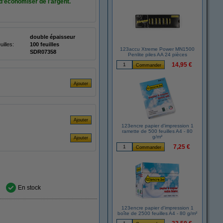
d'économiser de l'argent.
double épaisseur
illes:
100 feuilles
123accu Xtreme Power MN1500
SDR07358
Penlite piles AA 24 pièces
14,95 €
123encre papier d'impression 1
ramette de 500 feuilles A4 - 80
g/m²
7,25 €
En stock
123encre papier d'impression 1
boîte de 2500 feuilles A4 - 80 g/m²