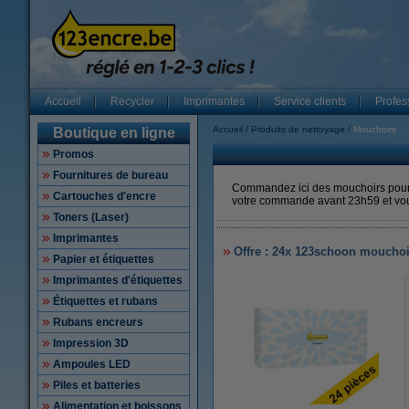
Accueil
Recycler
Imprimantes
Service clients
Profes
Accueil
Produits de nettoyage
Mouchoirs
Boutique en ligne
Promos
Fournitures de bureau
Commandez ici des mouchoirs pour m
Cartouches d'encre
votre commande avant 23h59 et vous
Toners (Laser)
Imprimantes
Offre : 24x 123schoon mouchoirs
Papier et étiquettes
Imprimantes d'étiquettes
Étiquettes et rubans
Rubans encreurs
Impression 3D
Ampoules LED
Piles et batteries
Alimentation et boissons