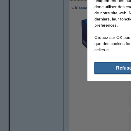
uniquement des publ
donc utiliser des co
Kleenex mouchoirs en cube (56 
de notre site web. 
derniers, leur fonc
préférences.
Cliquez sur OK pou
que des cookies fonc
celles-ci.
agrandir
Refuse