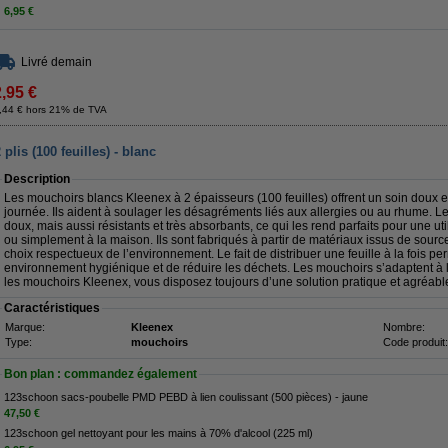
6,95 €
Livré demain
2,95 €
,44 € hors 21% de TVA
lis (100 feuilles) - blanc
Description
Les mouchoirs blancs Kleenex à 2 épaisseurs (100 feuilles) offrent un soin doux et
journée. Ils aident à soulager les désagréments liés aux allergies ou au rhume. 
doux, mais aussi résistants et très absorbants, ce qui les rend parfaits pour une ut
ou simplement à la maison. Ils sont fabriqués à partir de matériaux issus de sourc
choix respectueux de l’environnement. Le fait de distribuer une feuille à la fois p
environnement hygiénique et de réduire les déchets. Les mouchoirs s’adaptent à la
les mouchoirs Kleenex, vous disposez toujours d’une solution pratique et agréabl
Caractéristiques
Marque:
Kleenex
Nombre:
Type:
mouchoirs
Code produit:
Bon plan : commandez également
123schoon sacs-poubelle PMD PEBD à lien coulissant (500 pièces) - jaune
47,50 €
123schoon gel nettoyant pour les mains à 70% d'alcool (225 ml)