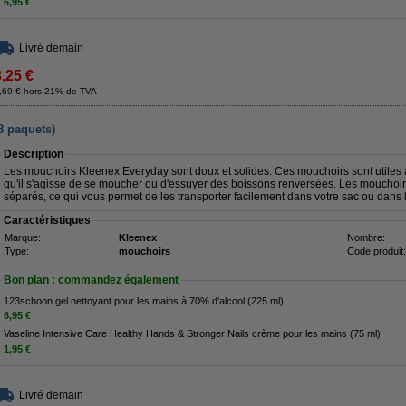
6,95 €
Livré demain
3,25 €
,69 € hors 21% de TVA
8 paquets)
Description
Les mouchoirs Kleenex Everyday sont doux et solides. Ces mouchoirs sont utiles au
qu'il s'agisse de se moucher ou d'essuyer des boissons renversées. Les mouchoi
séparés, ce qui vous permet de les transporter facilement dans votre sac ou dans 
Caractéristiques
Marque:
Kleenex
Nombre:
Type:
mouchoirs
Code produit:
Bon plan : commandez également
123schoon gel nettoyant pour les mains à 70% d'alcool (225 ml)
6,95 €
Vaseline Intensive Care Healthy Hands & Stronger Nails crème pour les mains (75 ml)
1,95 €
Livré demain