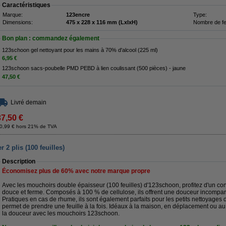
Caractéristiques
Marque:
123encre
Type:
Dimensions:
475 x 228 x 116 mm (LxlxH)
Nombre de feu
Bon plan : commandez également
123schoon gel nettoyant pour les mains à 70% d'alcool (225 ml)
6,95 €
123schoon sacs-poubelle PMD PEBD à lien coulissant (500 pièces) - jaune
47,50 €
Livré demain
37,50 €
0,99 € hors 21% de TVA
2 plis (100 feuilles)
Description
Économisez plus de
60%
avec notre marque propre
Avec les mouchoirs double épaisseur (100 feuilles) d'123schoon, profitez d'un conf
douce et ferme. Composés à 100 % de cellulose, ils offrent une douceur incompar
Pratiques en cas de rhume, ils sont également parfaits pour les petits nettoyages 
permet de prendre une feuille à la fois. Idéaux à la maison, en déplacement ou au 
la douceur avec les mouchoirs 123schoon.