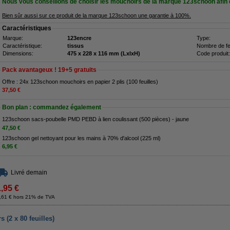
Nous vous conseillons de choisir les mouchoirs de la marque 123schoon afin 
Bien sûr aussi sur ce produit de la marque 123schoon une garantie à 100%.
Caractéristiques
Marque:
123encre
Type:
Caractéristique:
tissus
Nombre de feu
Dimensions:
475 x 228 x 116 mm (LxlxH)
Code produit:
Pack avantageux ! 19+5 gratuits
Offre : 24x 123schoon mouchoirs en papier 2 plis (100 feuilles)
37,50 €
Bon plan : commandez également
123schoon sacs-poubelle PMD PEBD à lien coulissant (500 pièces) - jaune
47,50 €
123schoon gel nettoyant pour les mains à 70% d'alcool (225 ml)
6,95 €
Livré demain
1,95 €
,61 € hors 21% de TVA
 (2 x 80 feuilles)