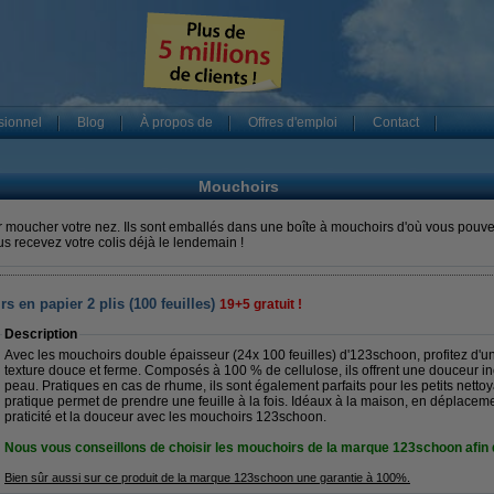
sionnel
Blog
À propos de
Offres d'emploi
Contact
Mouchoirs
oucher votre nez. Ils sont emballés dans une boîte à mouchoirs d'où vous pouvez 
 recevez votre colis déjà le lendemain !
 en papier 2 plis (100 feuilles)
19+5 gratuit !
Description
Avec les mouchoirs double épaisseur (24x 100 feuilles) d'123schoon, profitez d'un
texture douce et ferme. Composés à 100 % de cellulose, ils offrent une douceur i
peau. Pratiques en cas de rhume, ils sont également parfaits pour les petits netto
pratique permet de prendre une feuille à la fois. Idéaux à la maison, en déplacem
praticité et la douceur avec les mouchoirs 123schoon.
Nous vous conseillons de choisir les mouchoirs de la marque 123schoon afin 
Bien sûr aussi sur ce produit de la marque 123schoon une garantie à 100%.