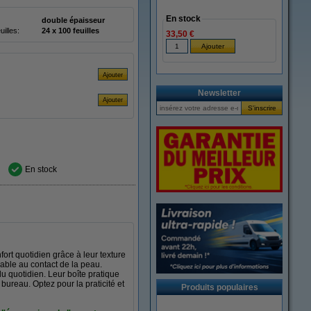
En stock
double épaisseur
illes:
24 x 100 feuilles
33,50 €
Newsletter
En stock
ort quotidien grâce à leur texture
able au contact de la peau.
du quotidien. Leur boîte pratique
bureau. Optez pour la praticité et
Produits populaires