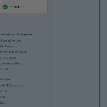
En stock
rmations sur l'entreprise
itions générales
dentialité
ration d’accessibilité
s de qualité
ique des cookies
du site
ncre.be
ujet d'123encre.be
ccu.nl
ed.nl
3D.nl