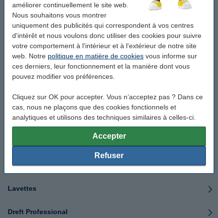
Nettoyants pour lave-vaisselle
améliorer continuellement le site web.
Nous souhaitons vous montrer
Produit de rinçage
uniquement des publicités qui correspondent à vos centres
d'intérêt et nous voulons donc utiliser des cookies pour suivre
votre comportement à l'intérieur et à l'extérieur de notre site
Sel pour lave-vaisselle
web. Notre
politique en matière de cookies
vous informe sur
ces derniers, leur fonctionnement et la manière dont vous
Désodorisants pour lave-vaisselle
pouvez modifier vos préférences.
Brosses à vaisselle
Cliquez sur OK pour accepter. Vous n’acceptez pas ? Dans ce
cas, nous ne plaçons que des cookies fonctionnels et
analytiques et utilisons des techniques similaires à celles-ci.
Éponges
Accepter
Scrub Daddy
Refuser
Torchons
Lavettes
Dreft Professional