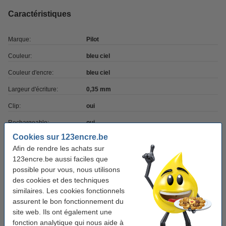
Caractéristiques
Marque:
Pilot
Couleur:
bleu ciel
Couleur d'encre:
bleu ciel
Largeur d'écriture:
0,35 mm
Clip:
oui
Rechargeable:
oui
Cookies sur 123encre.be
Nombre:
1 pièce
Afin de rendre les achats sur
Code produit:
405501
123encre.be aussi faciles que
possible pour vous, nous utilisons
des cookies et des techniques
Bon plan : commandez également
similaires. Les cookies fonctionnels
assurent le bon fonctionnement du
Pilot Frixion recharge stylo à bille (3 pièces) -
bleu ciel
site web. Ils ont également une
4,95 €
fonction analytique qui nous aide à