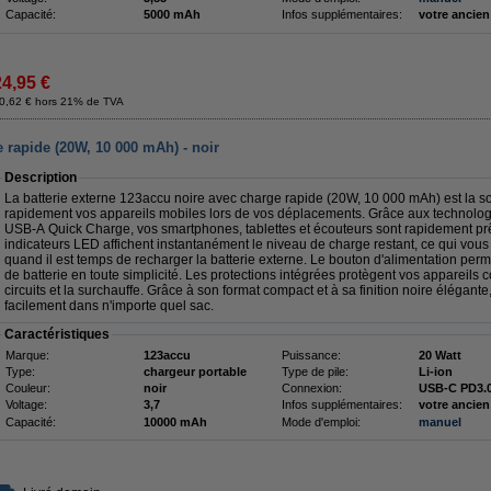
Capacité:
5000 mAh
Infos supplémentaires:
votre ancien
24,95 €
0,62 € hors 21% de TVA
rapide (20W, 10 000 mAh) - noir
Description
La batterie externe 123accu noire avec charge rapide (20W, 10 000 mAh) est la so
rapidement vos appareils mobiles lors de vos déplacements. Grâce aux technolo
USB-A Quick Charge, vos smartphones, tablettes et écouteurs sont rapidement prêts
indicateurs LED affichent instantanément le niveau de charge restant, ce qui vous
quand il est temps de recharger la batterie externe. Le bouton d'alimentation perm
de batterie en toute simplicité. Les protections intégrées protègent vos appareils c
circuits et la surchauffe. Grâce à son format compact et à sa finition noire élégante,
facilement dans n'importe quel sac.
Caractéristiques
Marque:
123accu
Puissance:
20 Watt
Type:
chargeur portable
Type de pile:
Li-ion
Couleur:
noir
Connexion:
USB-C PD3.0
Voltage:
3,7
Infos supplémentaires:
votre ancien
Capacité:
10000 mAh
Mode d'emploi:
manuel