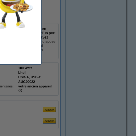
En stock
ement plusieurs appareils en
rapide jusqu’à 100W et d’un port
il l’énergie restante et savez
, cette powerbank Ugreen dispose
ois votre tablette. Pendant
et les courts-circuits. Vous
100 Watt
Li-pl
USB-A, USB-C
AUG00022
entaires:
votre ancien appareil