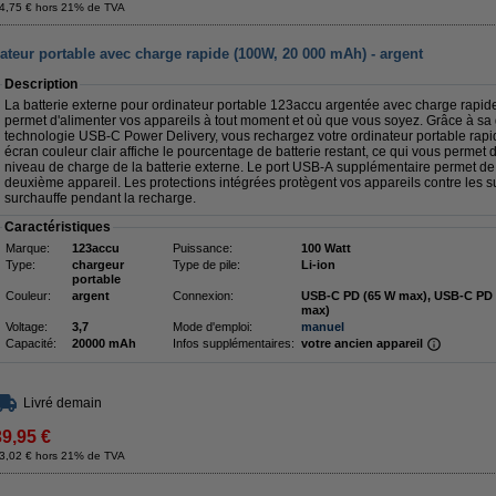
4,75 € hors 21% de TVA
teur portable avec charge rapide (100W, 20 000 mAh) - argent
Description
La batterie externe pour ordinateur portable 123accu argentée avec charge rapi
permet d'alimenter vos appareils à tout moment et où que vous soyez. Grâce à sa 
technologie USB-C Power Delivery, vous rechargez votre ordinateur portable rapi
écran couleur clair affiche le pourcentage de batterie restant, ce qui vous permet 
niveau de charge de la batterie externe. Le port USB-A supplémentaire permet d
deuxième appareil. Les protections intégrées protègent vos appareils contre les sur
surchauffe pendant la recharge.
Caractéristiques
Marque:
123accu
Puissance:
100 Watt
Type:
chargeur
Type de pile:
Li-ion
portable
Couleur:
argent
Connexion:
USB-C PD (65 W max), USB-C PD 
max)
Voltage:
3,7
Mode d'emploi:
manuel
Capacité:
20000 mAh
Infos supplémentaires:
votre ancien appareil
Livré demain
39,95 €
3,02 € hors 21% de TVA