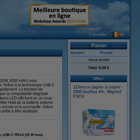
NL
S’identifier
Panier
Nombre
Produit
Aucun produit
Total:
0,00 €
Offre !
e (20W, 5000 mAh) vous
e. Grâce à la technologie USB-C
123encre papier à copier -
apidement. La fonction de
2500 feuilles A4 - 80g/m2
 que la compatibilité MagSafe
FSC®
ateurs LED affichent en un coup
er l'état de la batterie externe.
circuits et la surchauffe. Grâce
prête à être réutilisée.
, USB-C PD3.0 (20 W max)