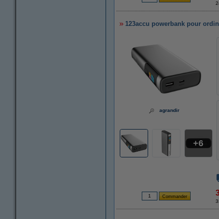
2
123accu powerbank pour ordina
agrandir
6
3