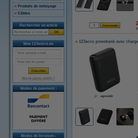
7
Produits de nettoyage
Câbles
Rechercher un article
2
OK
123accu powebank avec charge 
Mon 123encre.be
Mot de passe oublié ?
Modes de paiement :
agrandir
7
Modes de livraison :