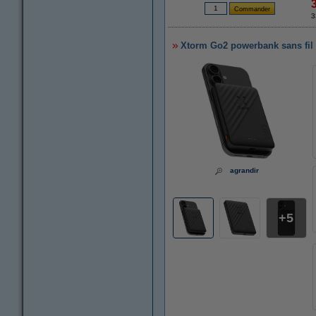
3
Xtorm Go2 powerbank sans fil
agrandir
5