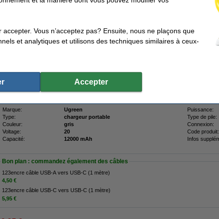
1,04 € hors 21% de TVA
, 12 000 mAh)
r accepter. Vous n’acceptez pas? Ensuite, nous ne plaçons que
Description
nels et analytiques et utilisons des techniques similaires à ceux-
Avec la batterie externe Ugreen Quick (100 W, 12 000 mAh), vous rechargez facil
même temps. La powerbank est équipée d’un port USB-C avec fonction de charge 
USB-A pour la charge rapide. Grâce à l’indicateur LED, vous voyez en un coup d’œ
quand il est temps de recharger la powerbank. Avec une capacité de 12 000 mAh
de suffisamment d’énergie pour recharger plusieurs fois votre smartphone et une f
l’utilisation, la powerbank protège vos appareils contre la surcharge, la surchauffe 
r
Accepter
profitez ainsi d’une utilisation sûre en toutes circonstances.
Caractéristiques
Marque:
Ugreen
Puissance:
Type:
chargeur portable
Type de pile:
Couleur:
gris
Connexion:
Voltage:
20
Code produit:
Capacité:
12000 mAh
Infos supplém
Bon plan : commandez également des câbles
123encre câble USB-A vers USB-C (1 mètre)
4,50 €
123encre câble USB-C vers USB-C (1 mètre)
5,95 €