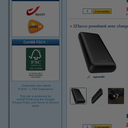
1
123accu powebank avec charge 
Certifié FSC® :
agrandir
Evaluation des clients
8.8
/
10
-
1.799 évaluations
7
This site is protected by
reCAPTCHA and the Google
Privacy Policy
and
Terms of Service
apply.