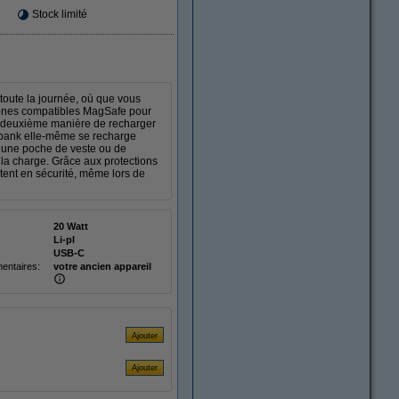
Stock limité
oute la journée, où que vous
hones compatibles MagSafe pour
ne deuxième manière de recharger
erbank elle-même se recharge
ns une poche de veste ou de
e la charge. Grâce aux protections
estent en sécurité, même lors de
20 Watt
Li-pl
USB-C
entaires:
votre ancien appareil