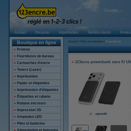
Accueil
Recycler
Imprimantes
Service clients
Profes
Accueil
Piles et batteries
PowerBank
Boutique en ligne
Promos
Fournitures de bureau
123accu powerbank sans fil Ult
Cartouches d'encre
Toners (Laser)
Imprimantes
Papier et étiquettes
Imprimantes d'étiquettes
Étiquettes et rubans
Rubans encreurs
Impression 3D
agrandir
Ampoules LED
Piles et batteries
Alimentation et boissons