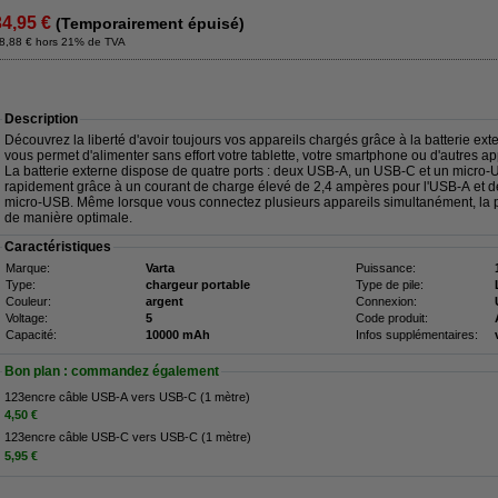
34,95 €
(Temporairement épuisé)
8,88 € hors 21% de TVA
Description
Découvrez la liberté d'avoir toujours vos appareils chargés grâce à la batterie ex
vous permet d'alimenter sans effort votre tablette, votre smartphone ou d'autres a
La batterie externe dispose de quatre ports : deux USB-A, un USB-C et un micro-
rapidement grâce à un courant de charge élevé de 2,4 ampères pour l'USB-A et d
micro-USB. Même lorsque vous connectez plusieurs appareils simultanément, la p
de manière optimale.
Caractéristiques
Marque:
Varta
Puissance:
Type:
chargeur portable
Type de pile:
Couleur:
argent
Connexion:
Voltage:
5
Code produit:
Capacité:
10000 mAh
Infos supplémentaires:
Bon plan : commandez également
123encre câble USB-A vers USB-C (1 mètre)
4,50 €
123encre câble USB-C vers USB-C (1 mètre)
5,95 €