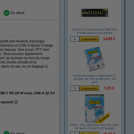
En stock
123accu Xtreme Power MN1500
Penlite piles AA 24 pièces
14,95 €
antit une réserve d'énergie
 Delivery et USB-A Quick Charge,
re liseuse. Son écran TFT clair
rge. Vous pouvez également
nt, au bureau ou lors de longs
es courts-circuits et la
ent dans un sac ou un bagage à
123encre papier d'impression 1
ramette de 500 feuilles A4 - 80
g/m²
7,25 €
SB-C PD (20 W max), USB-A QC3.0
 appareil
Offre : 10x 123encre bloc de cours
A4 ligné 70 g/m² 100 feuilles