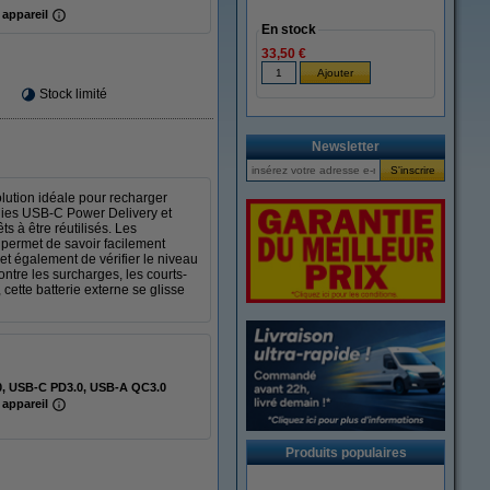
 appareil
En stock
33,50 €
Stock limité
Newsletter
lution idéale pour recharger
gies USB-C Power Delivery et
 à être réutilisés. Les
 permet de savoir facilement
et également de vérifier le niveau
ontre les surcharges, les courts-
 cette batterie externe se glisse
, USB-C PD3.0, USB-A QC3.0
 appareil
Produits populaires