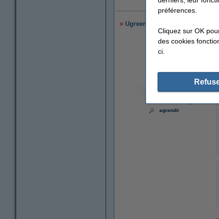
2
préférences.
Ugreen Quick powerbank (100W
Cliquez sur OK pou
des cookies fonction
ci.
Refuse
agrandir