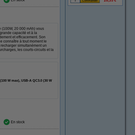
En stock
26,55 €
de (100W, 20 000 mAh) vous
grande capacité et à la
dement et efficacement. Son
de connaître à tout moment le
e recharger simultanément un
charges, les courts-circuits et la
(100 W max), USB-A QC3.0 (30 W
En stock