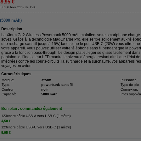
39,95 €
3,02 € hors 21% de TVA
 (5000 mAh)
Description
La Xtorm Go2 Wireless Powerbank 5000 mAh maintient votre smartphone chargé t
soyez. Grâce à la technologie MagCharge Pro, elle se fixe solidement aux télép
une recharge sans fil jusqu’à 15W, tandis que le port USB-C (20W) vous offre u
votre appareil. Vous pouvez utiliser votre téléphone sans fil pendant que la pow
grâce à la fonction pass-through. Le design plat et léger se glisse facilement da
pantalon, et l’indicateur LED montre le niveau d’énergie restant ainsi que l’état d
intégrées contre les courts-circuits, la surcharge et la surchauffe, vos appareils r
voyages en avion.
Caractéristiques
Marque:
Xtorm
Puissance:
Type:
powerbank sans fil
Type de pile:
Couleur:
noir
Connexion:
Capacité:
5000 mAh
Infos supplém
Bon plan : commandez également
123encre câble USB-A vers USB-C (1 mètre)
4,50 €
123encre câble USB-C vers USB-C (1 mètre)
5,95 €