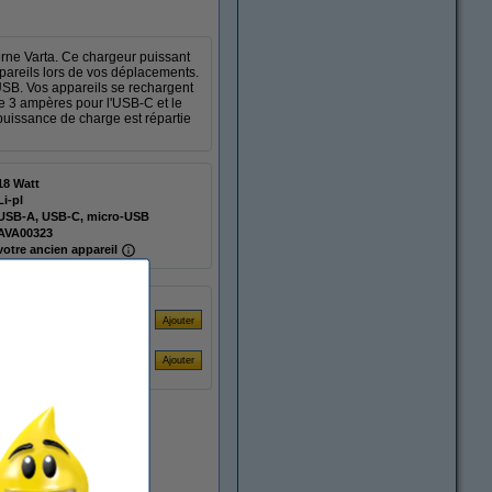
terne Varta. Ce chargeur puissant
ppareils lors de vos déplacements.
USB. Vos appareils se rechargent
e 3 ampères pour l'USB-C et le
uissance de charge est répartie
18 Watt
Li-pl
USB-A, USB-C, micro-USB
AVA00323
votre ancien appareil