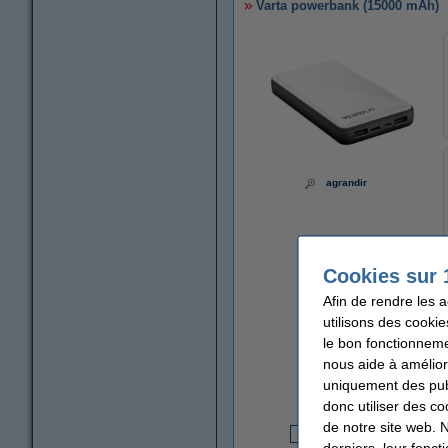
Varta powerbank (15000 mAh)
agrandir
Cookies sur 
Afin de rendre les 
utilisons des cookie
le bon fonctionneme
nous aide à amélior
uniquement des publ
donc utiliser des co
de notre site web. 
derniers, leur fonc