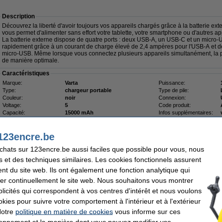
Description
Découvrez la liberté d'avoir toujours vos appareils chargés grâce à la batterie ex
vous permet d'alimenter sans effort votre tablette, votre smartphone ou d'autres a
La batterie externe dispose de quatre ports : deux USB-A, un USB-C et un micro-
rapidement grâce à un courant de charge élevé de 2,4 ampères pour l'USB-A et d
micro-USB. Même lorsque vous connectez plusieurs appareils simultanément, la p
de manière optimale.
Caractéristiques
Marque:
Varta
Puissance:
Type:
chargeur portable
Type de pile:
Couleur:
noir
Connexion:
Voltage:
5
Code produit:
Capacité:
15000 mAh
Infos supplémentaires:
Bon plan : commandez également
123encre.be
123encre câble USB-A vers USB-C (1 mètre)
achats sur 123encre.be aussi faciles que possible pour vous, nous
4,50 €
123encre câble USB-C vers USB-C (1 mètre)
s et des techniques similaires. Les cookies fonctionnels assurent
5,95 €
nt du site web. Ils ont également une fonction analytique qui
er continuellement le site web. Nous souhaitons vous montrer
icités qui correspondent à vos centres d'intérêt et nous voulons
Livré demain
okies pour suivre votre comportement à l'intérieur et à l'extérieur
29,95 €
15% de remise
Notre
politique en matière de cookies
vous informe sur ces
25,46 €
tionnement et la manière dont vous pouvez modifier vos