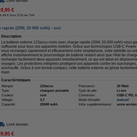
Livré demain
19,95 €
6,49 € hors 21% de TVA
rapide (20W, 20 000 mAh) - noir
Description
La batterie externe 123accu noire avec charge rapide (20W, 20 000 mAh) vous gar
suffisante pour tous vos appareils mobiles. Grâce aux technologies USB-C Power
vous rechargez rapidement et efficacement votre smartphone, votre tablette ou vot
affiche instantanément le pourcentage de batterie restant ainsi que l'état de cha
recharger facilement deux appareils simultanément, ce qui est idéal en déplaceme
voyages. Les protections intégrées protègent vos appareils contre les surcharges, l
surchauffe. Grâce à son format compact, cette batterie externe se glisse facilem
main.
Caractéristiques
Marque:
123accu
Puissance:
20 Watt
Type:
chargeur portable
Type de pile:
Li-ion
Couleur:
noir
Connexion:
USB-C PD, U
Voltage:
3,7
Mode d'emploi:
manuel
Capacité:
20000 mAh
Infos supplémentaires:
votre ancien
Livré demain
29,95 €