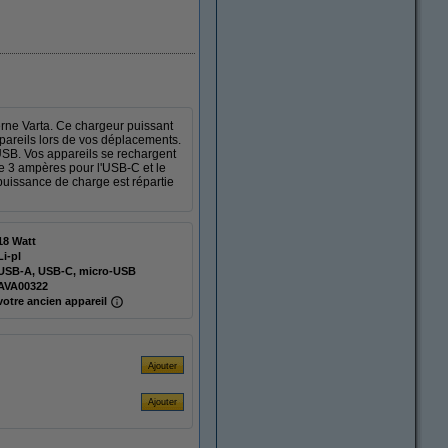
terne Varta. Ce chargeur puissant
ppareils lors de vos déplacements.
USB. Vos appareils se rechargent
e 3 ampères pour l'USB-C et le
uissance de charge est répartie
18 Watt
Li-pl
USB-A, USB-C, micro-USB
AVA00322
votre ancien appareil