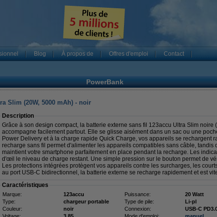
sionnel
Blog
À propos de
Offres d'emploi
Contact
PowerBank
ra Slim (20W, 5000 mAh) - noir
Description
Grâce à son design compact, la batterie externe sans fil 123accu Ultra Slim noir
accompagne facilement partout. Elle se glisse aisément dans un sac ou une poch
Power Delivery et à la charge rapide Quick Charge, vos appareils se rechargent r
recharge sans fil permet d'alimenter les appareils compatibles sans câble, tandis
maintient votre smartphone parfaitement en place pendant la recharge. Les indic
d'œil le niveau de charge restant. Une simple pression sur le bouton permet de vérifi
Les protections intégrées protègent vos appareils contre les surcharges, les courts-
au port USB-C bidirectionnel, la batterie externe se recharge rapidement et est vite 
Caractéristiques
Marque:
123accu
Puissance:
20 Watt
Type:
chargeur portable
Type de pile:
Li-pl
Couleur:
noir
Connexion:
USB-C PD3.0
Voltage:
3,85
Mode d'emploi:
manuel