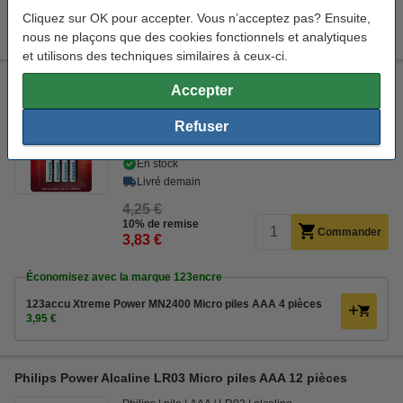
Cliquez sur OK pour accepter. Vous n’acceptez pas? Ensuite,
11,50 €
Commander
nous ne plaçons que des cookies fonctionnels et analytiques
et utilisons des techniques similaires à ceux-ci.
Philips Power Alcaline LR03 Micro piles AAA 4 pièces
Accepter
Philips
pile
AAA / LR03
alcaline
Refuser
Voir les spécifications et la description
En stock
Livré demain
4,25 €
10% de remise
Commander
3,83 €
Économisez avec la marque 123encre
123accu Xtreme Power MN2400 Micro piles AAA 4 pièces
3,95 €
Philips Power Alcaline LR03 Micro piles AAA 12 pièces