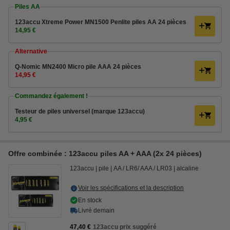
Piles AA
123accu Xtreme Power MN1500 Penlite piles AA 24 pièces
14,95 €
Alternative
Q-Nomic MN2400 Micro pile AAA 24 pièces
14,95 €
Commandez également !
Testeur de piles universel (marque 123accu)
4,95 €
Offre combinée : 123accu piles AA + AAA (2x 24 pièces)
123accu
pile
AA / LR6/ AAA / LR03
alcaline
Voir les spécifications et la description
En stock
Livré demain
47,40 €
123accu prix suggéré