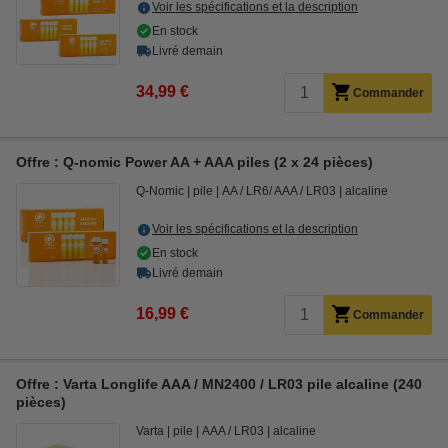
Voir les spécifications et la description
En stock
Livré demain
34,99 €
Commander
Offre : Q-nomic Power AA + AAA piles (2 x 24 pièces)
Q-Nomic
pile
AA / LR6/ AAA / LR03
alcaline
Voir les spécifications et la description
En stock
Livré demain
16,99 €
Commander
Offre : Varta Longlife AAA / MN2400 / LR03 pile alcaline (240
pièces)
Varta
pile
AAA / LR03
alcaline