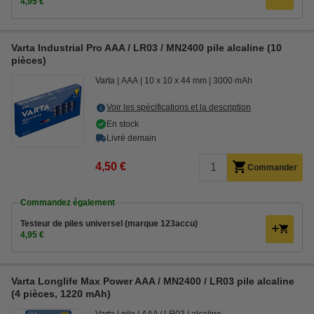
4,95 €
Varta Industrial Pro AAA / LR03 / MN2400 pile alcaline (10
pièces)
Varta
AAA
10 x 10 x 44 mm
3000 mAh
Voir les spécifications et la description
En stock
Livré demain
4,50 €
Commander
Commandez également
Testeur de piles universel (marque 123accu)
4,95 €
Varta Longlife Max Power AAA / MN2400 / LR03 pile alcaline
(4 pièces, 1220 mAh)