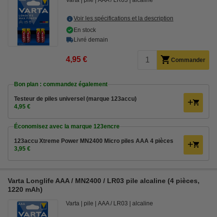
Varta
pile
AAA / LR03
alcaline
Voir les spécifications et la description
En stock
Livré demain
4,95 €
Commander
Bon plan : commandez également
Testeur de piles universel (marque 123accu)
4,95 €
Économisez avec la marque 123encre
123accu Xtreme Power MN2400 Micro piles AAA 4 pièces
3,95 €
Varta Longlife AAA / MN2400 / LR03 pile alcaline (4 pièces,
1220 mAh)
Varta
pile
AAA / LR03
alcaline