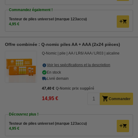
Commandez également !
Testeur de piles universel (marque 123accu)
4,95 €
Offre combinée : Q-nomic piles AA + AAA (2x24 pièces)
Q-Nomic
pile
AA / LR6/ AAA / LR03
alcaline
Voir les spécifications et la description
En stock
Livré demain
47,40 €
Q-Nomic prix suggéré
14,95 €
Commander
Découvrez plus !
Testeur de piles universel (marque 123accu)
4,95 €