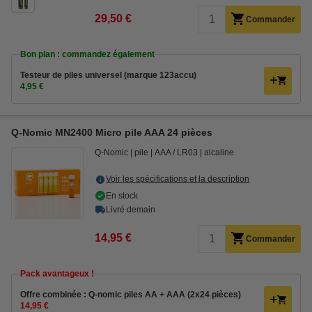
29,50 €
Commander
Bon plan : commandez également
Testeur de piles universel (marque 123accu)
4,95 €
Q-Nomic MN2400 Micro pile AAA 24 pièces
Q-Nomic
pile
AAA / LR03
alcaline
Voir les spécifications et la description
En stock
Livré demain
14,95 €
Commander
Pack avantageux !
Offre combinée : Q-nomic piles AA + AAA (2x24 pièces)
14,95 €