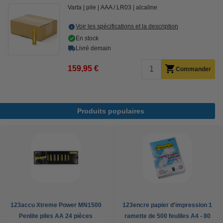
Varta
pile
AAA / LR03
alcaline
Voir les spécifications et la description
En stock
Livré demain
159,95 €
Commander
Produits populaires
123accu Xtreme Power MN1500
123encre papier d'impression 1
Penlite piles AA 24 pièces
ramette de 500 feuilles A4 - 80