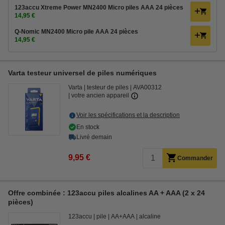
123accu Xtreme Power MN2400 Micro piles AAA 24 pièces
14,95 €
Q-Nomic MN2400 Micro pile AAA 24 pièces
14,95 €
Varta testeur universel de piles numériques
Varta
testeur de piles
AVA00312
votre ancien appareil
Voir les spécifications et la description
En stock
Livré demain
9,95 €
Commander
Offre combinée : 123accu piles alcalines AA + AAA (2 x 24
pièces)
123accu
pile
AA+AAA
alcaline