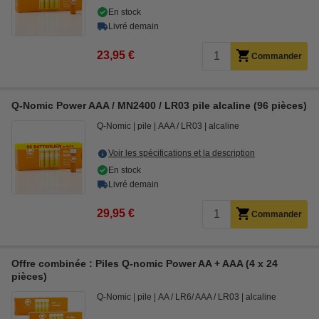
En stock
Livré demain
23,95 €
Commander
Q-Nomic Power AAA / MN2400 / LR03 pile alcaline (96 pièces)
Q-Nomic
pile
AAA / LR03
alcaline
Voir les spécifications et la description
En stock
Livré demain
29,95 €
Commander
Offre combinée : Piles Q-nomic Power AA + AAA (4 x 24
pièces)
Q-Nomic
pile
AA / LR6/ AAA / LR03
alcaline