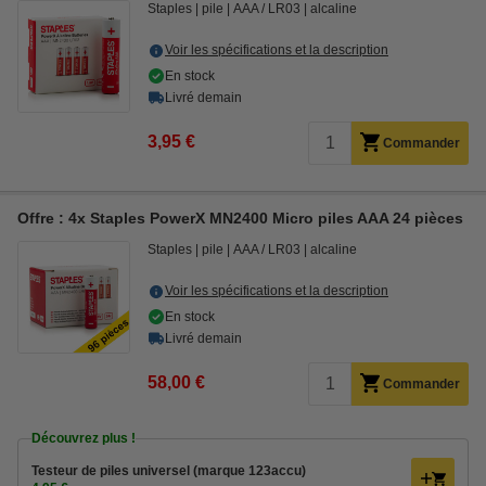
Staples
pile
AAA / LR03
alcaline
Voir les spécifications et la description
En stock
Livré demain
3,95 €
Commander
Offre : 4x Staples PowerX MN2400 Micro piles AAA 24 pièces
Staples
pile
AAA / LR03
alcaline
Voir les spécifications et la description
En stock
Livré demain
58,00 €
Commander
Découvrez plus !
Testeur de piles universel (marque 123accu)