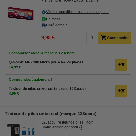
Philips
pile
AAA / LR03
alcaline
Voir les spécifications et la description
En stock
Livré demain
9,95 €
Commander
Économisez avec la marque 123encre
Q-Nomic MN2400 Micro pile AAA 24 pièces
14,95 €
Commandez également !
Testeur de piles universel (marque 123accu)
4,95 €
Testeur de piles universel (marque 123accu)
123accu
testeur de piles
noir
votre ancien appareil