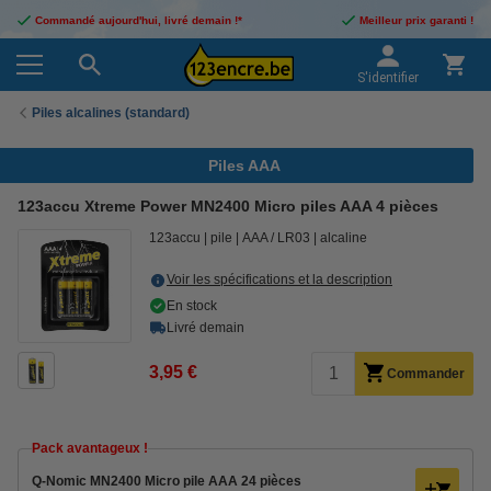
Commandé aujourd'hui, livré demain !*
Meilleur prix garanti !
S'identifier
Piles alcalines (standard)
Piles AAA
123accu Xtreme Power MN2400 Micro piles AAA 4 pièces
123accu
pile
AAA / LR03
alcaline
Voir les spécifications et la description
En stock
Livré demain
3,95 €
Commander
Pack avantageux !
Q-Nomic MN2400 Micro pile AAA 24 pièces