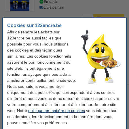
En stock
Livré demain
3,95 €
Commander
Cookies sur 123encre.be
Afin de rendre les achats sur
Bon plan : commandez également
123encre.be aussi faciles que
Testeur de piles universel (marque 123accu)
possible pour vous, nous utilisons
4,95 €
des cookies et des techniques
similaires. Les cookies fonctionnels
Économisez avec la marque 123encre
assurent le bon fonctionnement du
123accu Xtreme Power MN2400 Micro piles AAA 4 pièces
site web. Ils ont également une
3,95 €
fonction analytique qui nous aide à
améliorer continuellement le site web.
Nous souhaitons vous montrer
Varta Longlife AAA / MN2400 / LR03 pile alcaline (24 pièces)
uniquement des publicités qui correspondent à vos centres
d'intérêt et nous voulons donc utiliser des cookies pour suivre
Varta
pile
AAA / LR03
alcaline
votre comportement à l'intérieur et à l'extérieur de notre site
web. Notre
politique en matière de cookies
vous informe sur
Voir les spécifications et la description
ces derniers, leur fonctionnement et la manière dont vous
En stock
pouvez modifier vos préférences.
Livré demain