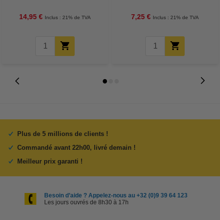
g/m²
14,95 €
7,25 €
Inclus : 21% de TVA
Inclus : 21% de TVA
Plus de 5 millions de clients !
Commandé avant 22h00, livré demain !
Meilleur prix garanti !
Besoin d’aide ? Appelez-nous au +32 (0)9 39 64 123
Les jours ouvrés de 8h30 à 17h