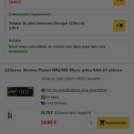
14,95 €
Commandez également !
Testeur de piles universel (marque 123accu)
4,95 €
Astuce
Nous vous conseillons de choisir ces piles pour faire des
économies.
123accu Xtreme Power MN2400 Micro piles AAA 24 pièces
123accu
pile
AAA / LR03
alcaline
Voir les spécifications et la description
En stock
Livré demain
23,70 €
123accu prix suggéré
14,95 €
Commander