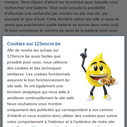
marque. Vous cliquez d'abord sur la marque pour laquelle vous
recherchez une batterie. Vous avez ensuite la possibilité
d'effectuer une recherche par numéro ou par mot clé, par
exemple le type d'outil. Cette dernière option est utile si vous ne
savez pas exactement quelle batterie se trouve dans votre outil.
Si vous connaissez le numéro de série de la batterie dont vous
voulez acheter un exemplaire supplémentaire, vous pouvez
également effectuer une recherche sur ce point. Dans la vue
Cookies sur 123encre.be
d'ensemble qui apparaît après avoir cliqué plus loin, il y a des
Afin de rendre les achats sur
piles originales et compatibles de la marque distributeur 123accu.
123encre.be aussi faciles que
Comme ces piles ont une capacité plus élevée, vous pouvez les
possible pour vous, nous utilisons
utiliser plus longtemps. Maintenant, il ne reste plus qu'à
des cookies et des techniques
commander !
similaires. Les cookies fonctionnels
assurent le bon fonctionnement du
Quand remplacer la batterie de
site web. Ils ont également une
fonction analytique qui nous aide à
votre outil ?
améliorer continuellement le site web.
Nous souhaitons vous montrer
Vous pouvez savoir si votre batterie doit être remplacée grâce
uniquement des publicités qui correspondent à vos centres
aux éléments suivants :
d'intérêt et nous voulons donc utiliser des cookies pour suivre
votre comportement à l'intérieur et à l'extérieur de notre site
les performances de votre outil sont fortement réduites ;