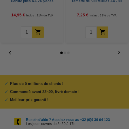
Penlite piles AA 24 pièces
ramette de 500 feuilles A4 - 80
g/m²
14,95 €
7,25 €
Inclus : 21% de TVA
Inclus : 21% de TVA
Plus de 5 millions de clients !
Commandé avant 22h00, livré demain !
Meilleur prix garanti !
Besoin d’aide ? Appelez-nous au +32 (0)9 39 64 123
Les jours ouvrés de 8h30 à 17h