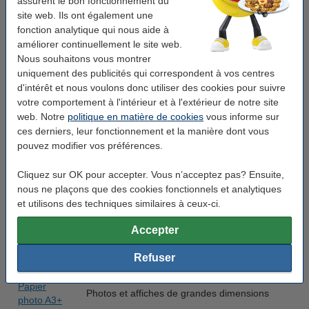
assurent le bon fonctionnement du
site web. Ils ont également une
Papier
fonction analytique qui nous aide à
photo A4
Tirages photo professionnels
améliorer continuellement le site web.
brillant
Nous souhaitons vous montrer
uniquement des publicités qui correspondent à vos centres
Papier
Tirages photo professionnels avec l’éclat d'un
d'intérêt et nous voulons donc utiliser des cookies pour suivre
photo A4
polaroïd pour un sentiment nostalgique
votre comportement à l'intérieur et à l'extérieur de notre site
satiné
web. Notre
politique en matière de cookies
vous informe sur
ces derniers, leur fonctionnement et la manière dont vous
Papier
Brochures et impressions avec des couleurs
pouvez modifier vos préférences.
photo A4
vives
mat
Cliquez sur OK pour accepter. Vous n’acceptez pas? Ensuite,
nous ne plaçons que des cookies fonctionnels et analytiques
Papier
Oeuvres d'art ayant l'aspect et le toucher d'un
et utilisons des techniques similaires à ceux-ci.
photo A4
véritable canvas
canvas
Accepter
Papier
De grandes photos et affiches
Refuser
photo A3
Papier
Photos et affiches de grandes dimensions
photo A3+