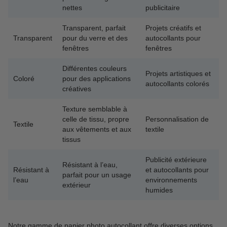
nettes
publicitaire
Transparent, parfait
Projets créatifs et
Transparent
pour du verre et des
autocollants pour
fenêtres
fenêtres
Différentes couleurs
Projets artistiques et
Coloré
pour des applications
autocollants colorés
créatives
Texture semblable à
celle de tissu, propre
Personnalisation de
Textile
aux vêtements et aux
textile
tissus
Publicité extérieure
Résistant à l’eau,
Résistant à
et autocollants pour
parfait pour un usage
l’eau
environnements
extérieur
humides
Notre gamme de papier photo autocollant offre diverses options