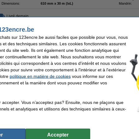
Dimensions:
610 mm x 30 m (lxL)
Mandrin:
Livré demain
142,50 €
123encre.be
17,77 € hors 21% de TVA
achats sur 123encre.be aussi faciles que possible pour vous, nous
s et des techniques similaires. Les cookies fonctionnels assurent
nt du site web. Ils ont également une fonction analytique qui
er continuellement le site web. Nous souhaitons vous montrer
icités qui correspondent à vos centres d'intérêt et nous voulons
okies pour suivre votre comportement à l'intérieur et à l'extérieur
Notre
politique en matière de cookies
vous informe sur ces
tionnement et la manière dont vous pouvez modifier vos
r accepter. Vous n’acceptez pas? Ensuite, nous ne plaçons que
nels et analytiques et utilisons des techniques similaires à ceux-
r
Accepter