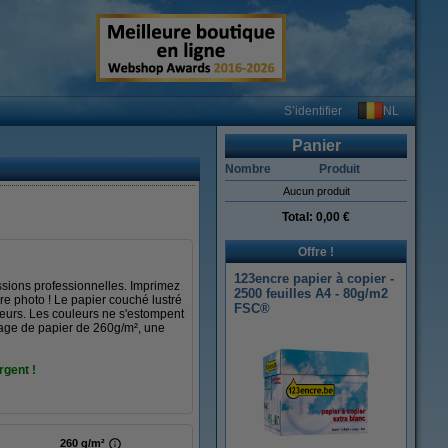
NL
S’identifier
Panier
Nombre
Produit
Aucun produit
Total:
0,00 €
Offre !
123encre papier à copier -
ssions professionnelles. Imprimez
2500 feuilles A4 - 80g/m2
ire photo ! Le papier couché lustré
FSC®
uleurs. Les couleurs ne s'estompent
age de papier de 260g/m², une
rgent !
260 g/m²