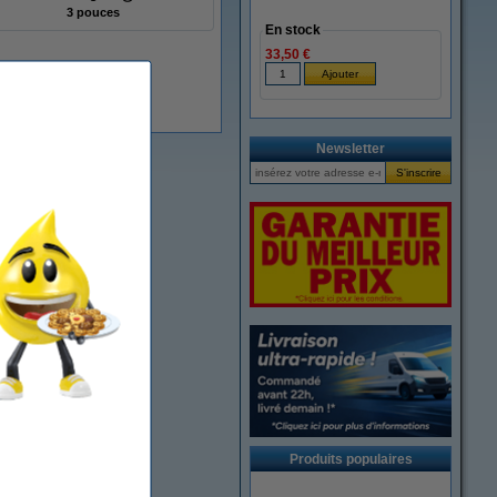
3 pouces
En stock
33,50 €
En stock
Newsletter
Produits populaires