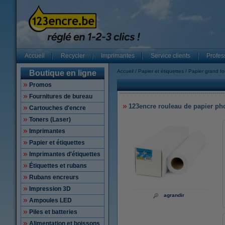
Accueil
Recycler
Imprimantes
Service clients
Profes
Accueil
Papier et étiquettes
Papier grand fo
Boutique en ligne
Promos
Fournitures de bureau
123encre rouleau de papier pho
Cartouches d'encre
Toners (Laser)
Imprimantes
Papier et étiquettes
Imprimantes d'étiquettes
Étiquettes et rubans
Rubans encreurs
Impression 3D
agrandir
Ampoules LED
Piles et batteries
Alimentation et boissons