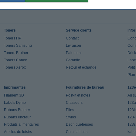
Toners
Service clients
Info
Toners HP
Contact
Cond
Toners Samsung
Livraison
Confi
Toners Brother
Paiement
Décla
Toners Canon
Garantie
Label
Toners Xerox
Retour et échange
Polit
Plan 
Imprimantes
Fournitures de bureau
123e
Filament 3D
Post-it et notes
Au s
Labels Dymo
Classeurs
123a
Rubans Brother
Piles
123l
Rubans encreur
Stylos
123-
Produits alimentaires
Déchiqueteuses
123s
Articles de loisirs
Calculatrices
kabe