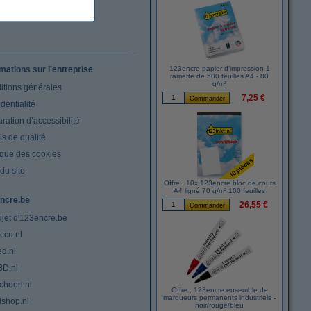
rmations sur l'entreprise
123encre papier d'impression 1
ramette de 500 feuilles A4 - 80
g/m²
itions générales
7,25 €
dentialité
ration d’accessibilité
s de qualité
ique des cookies
du site
Offre : 10x 123encre bloc de cours
A4 ligné 70 g/m² 100 feuilles
ncre.be
26,55 €
ujet d'123encre.be
ccu.nl
ed.nl
3D.nl
choon.nl
Offre : 123encre ensemble de
marqueurs permanents industriels -
lshop.nl
noir/rouge/bleu