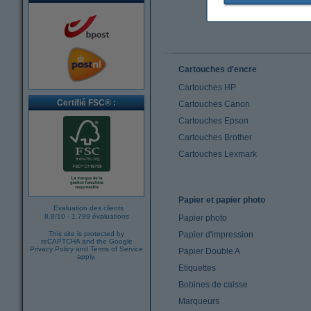
Cartouches d'encre
Cartouches HP
Certifié FSC® :
Cartouches Canon
Cartouches Epson
Cartouches Brother
Cartouches Lexmark
Papier et papier photo
Evaluation des clients
8.8
/
10
-
1.799 évaluations
Papier photo
This site is protected by
Papier d'impression
reCAPTCHA and the Google
Privacy Policy
and
Terms of Service
Papier Double A
apply.
Etiquettes
Bobines de caisse
Marqueurs