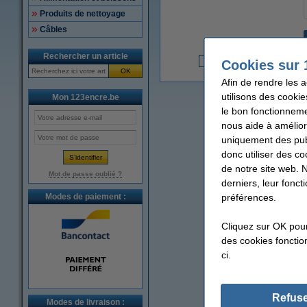
Produits de nettoyage
Câbles
Rechercher un article
Cookies sur 
1
OK
Afin de rendre les 
utilisons des cookie
Mon 123encre.be
le bon fonctionneme
nous aide à amélior
uniquement des publ
donc utiliser des co
de notre site web. 
Mot de passe oublié ?
derniers, leur fonc
préférences.
Modes de paiement :
Cliquez sur OK pou
des cookies fonction
ci.
Refuse
Modes de livraison :