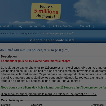
sionnel
Blog
À propos de
Offres d'emploi
Contact
rmat
123encre papier grand format
123encre papier photo lustré
123encre papier photo lustré
to lustré 610 mm (24 pouces) x 30 m (260 g/m²)
Description
Économisez plus de
15%
avec notre marque propre
Le rouleau de papier photo lustré 123encre est un excellent choix pour vos impre
vos photos en couleur ou en noir et blanc et elles semblent provenir d'un laborato
offre un bel éclat traditionnel. Ce papier assure une reproduction parfaite des co
pas et vos impressions restent belles pendant longtemps. Le rouleau a un gramm
largeur de 610 mm (24 pouces) et une longueur de 30 mètres.
Nous vous conseillons de choisir la marque 123encre afin d'économiser de l'a
Bien sûr aussi sur ce produit de la marque 123encre une garantie à 100%.
Caractéristiques
Marque:
123encre
Grammage: