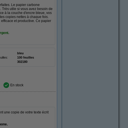
rfaites. Le papier carbone
 Très utile si vous avez besoin de
âce à la couche d'encre bleue, vos
 des copies nettes à chaque fois.
efficace et productive. Ce papier
rgent.
bleu
illes:
100 feuilles
302180
En stock
t une copie de votre texte écrit
bone.