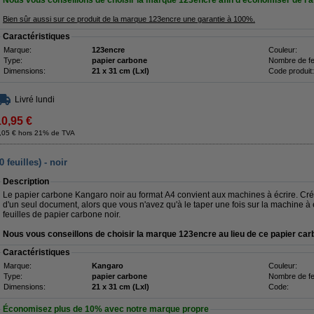
Nous vous conseillons de choisir la marque 123encre afin d'économiser de l'a
Bien sûr aussi sur ce produit de la marque 123encre une garantie à 100%.
Caractéristiques
Marque:
123encre
Couleur:
Type:
papier carbone
Nombre de feu
Dimensions:
21 x 31 cm (Lxl)
Code produit:
Livré lundi
10,95 €
,05 € hors 21% de TVA
feuilles) - noir
Description
Le papier carbone Kangaro noir au format A4 convient aux machines à écrire. Cré
d'un seul document, alors que vous n'avez qu'à le taper une fois sur la machine à 
feuilles de papier carbone noir.
Nous vous conseillons de choisir la marque 123encre au lieu de ce papier car
Caractéristiques
Marque:
Kangaro
Couleur:
Type:
papier carbone
Nombre de feu
Dimensions:
21 x 31 cm (Lxl)
Code:
Économisez plus de
10%
avec notre marque propre