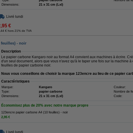
Type:
papier carbone
Nombre de feu
Dimensions:
21 x 31 cm (Lxl)
Livré lundi
2,95 €
,44 € hors 21% de TVA
euilles) - noir
Description
Le papier carbone Kangaro noir au format A4 convient aux machines à écrire. Cré
d'un seul document, alors que vous n'avez qu'à le taper une fois sur la machine à 
feuilles de papier carbone noir.
Nous vous conseillons de choisir la marque 123encre au lieu de ce papier car
Caractéristiques
Marque:
Kangaro
Couleur:
Type:
papier carbone
Nombre de feu
Dimensions:
21 x 31 cm (Lxl)
Code:
Économisez plus de
20%
avec notre marque propre
123encre papier carbone A4 (10 feuilles) - noir
2,95 €
Livré lundi