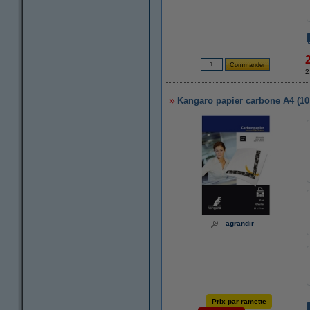
2
Kangaro papier carbone A4 (10 f
agrandir
Prix par ramette