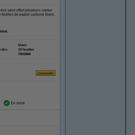
éez sans effort plusieurs copies
 feuilles de papier carbone blanc.
bone.
blanc
illes:
10 feuilles
7800966
En stock