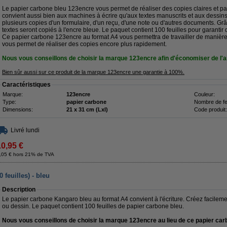
Le papier carbone bleu 123encre vous permet de réaliser des copies claires et pa
convient aussi bien aux machines à écrire qu'aux textes manuscrits et aux dessins.
plusieurs copies d'un formulaire, d'un reçu, d'une note ou d'autres documents. Gr
textes seront copiés à l'encre bleue. Le paquet contient 100 feuilles pour garantir
Ce papier carbone 123encre au format A4 vous permettra de travailler de manière 
vous permet de réaliser des copies encore plus rapidement.
Nous vous conseillons de choisir la marque 123encre afin d'économiser de l'a
Bien sûr aussi sur ce produit de la marque 123encre une garantie à 100%.
Caractéristiques
Marque:
123encre
Couleur:
Type:
papier carbone
Nombre de feu
Dimensions:
21 x 31 cm (Lxl)
Code produit:
Livré lundi
10,95 €
,05 € hors 21% de TVA
feuilles) - bleu
Description
Le papier carbone Kangaro bleu au format A4 convient à l'écriture. Créez facilemen
ou dessin. Le paquet contient 100 feuilles de papier carbone bleu.
Nous vous conseillons de choisir la marque 123encre au lieu de ce papier car