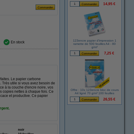
14,95 €
123encre papier d'impression 1
En stock
ramette de 500 feuilles A4 - 80
g/m²
7,25 €
faites. Le papier carbone
 Très utile si vous avez besoin de
ce à la couche d'encre noire, vos
Offre : 10x 123encre bloc de cours
es copies nettes à chaque fois. Ce
A4 ligné 70 g/m² 100 feuilles
icace et productive. Ce papier
26,55 €
rgent.
noir