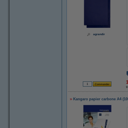
agrandir
9
Kangaro papier carbone A4 (100 