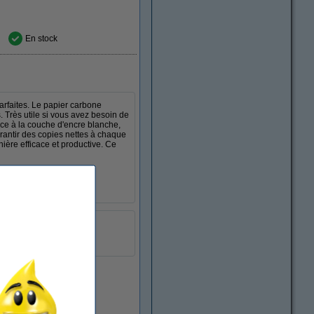
En stock
arfaites. Le papier carbone
 Très utile si vous avez besoin de
âce à la couche d'encre blanche,
arantir des copies nettes à chaque
ière efficace et productive. Ce
rgent.
blanc
illes:
100 feuilles
En stock