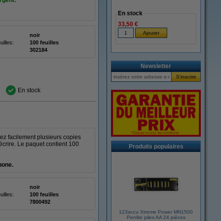
rgent.
En stock
33,50 €
noir
illes:
100 feuilles
302184
Newsletter
En stock
ez facilement plusieurs copies
écrire. Le paquet contient 100
Produits populaires
bone.
noir
illes:
100 feuilles
7800492
123accu Xtreme Power MN1500
Penlite piles AA 24 pièces