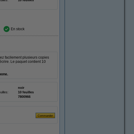
illes:
10 feuilles
En stock
ez facilement plusieurs copies
écrire. Le paquet contient 10
bone.
noir
illes:
10 feuilles
7800966