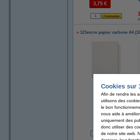
3,75 €
3
123encre papier carbone A4 (100
Cookies sur 
agrandir
Afin de rendre les 
utilisons des cookie
le bon fonctionneme
nous aide à amélior
uniquement des publ
donc utiliser des co
de notre site web. 
9
derniers, leur fonc