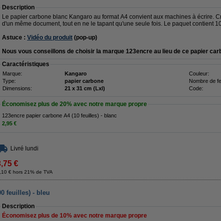
Description
Le papier carbone blanc Kangaro au format A4 convient aux machines à écrire. Cr
d'un même document, tout en ne le tapant qu'une seule fois. Le paquet contient 10
Astuce :
Vidéo du produit
(pop-up)
Nous vous conseillons de choisir la marque 123encre au lieu de ce papier car
Caractéristiques
Marque:
Kangaro
Couleur:
Type:
papier carbone
Nombre de feu
Dimensions:
21 x 31 cm (Lxl)
Code:
Économisez plus de
20%
avec notre marque propre
123encre papier carbone A4 (10 feuilles) - blanc
2,95 €
Livré lundi
3,75 €
,10 € hors 21% de TVA
 feuilles) - bleu
Description
Économisez plus de
10%
avec notre marque propre