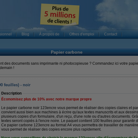
sionnel
Blog
À propos de
Offres d'emploi
Contact
Papier carbone
nt des documents sans imprimante ni photocopieuse ? Commandez ici votre papier
 demain !
 feuilles) - noir
Description
Économisez plus de
10%
avec notre marque propre
Le papier carbone noir 123encre vous permet de réaliser des copies claires et par
convient aussi bien aux machines à écrire qu'aux textes manuscrits et aux dessins.
plusieurs copies d'un formulaire, d'un reçu, d'une note ou d'autres documents. Grâ
textes seront copiés à l'encre noire. Le paquet contient 100 feuilles pour garantir 
Ce papier carbone 123encre au format A4 vous permettra de travailler de manière 
vous permet de réaliser des copies encore plus rapidement.