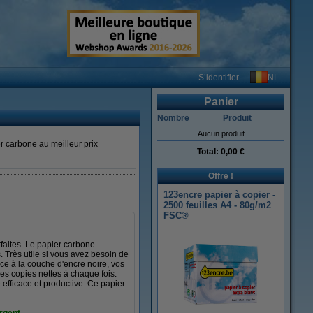
NL
S’identifier
Panier
Nombre
Produit
Aucun produit
 carbone au meilleur prix
Total:
0,00 €
Offre !
123encre papier à copier -
2500 feuilles A4 - 80g/m2
FSC®
faites. Le papier carbone
 Très utile si vous avez besoin de
ce à la couche d'encre noire, vos
des copies nettes à chaque fois.
efficace et productive. Ce papier