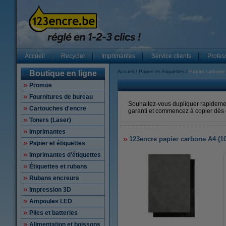
Accueil
Recycler
Imprimantes
Service clients
Profes
Accueil
Papier et étiquettes
Papier carbone
Boutique en ligne
Promos
Fournitures de bureau
Souhaitez-vous dupliquer rapideme
Cartouches d'encre
garanti et commencez à copier dès
Toners (Laser)
Imprimantes
123encre papier carbone A4 (100
Papier et étiquettes
Imprimantes d'étiquettes
Étiquettes et rubans
Rubans encreurs
Impression 3D
Ampoules LED
Piles et batteries
Alimentation et boissons