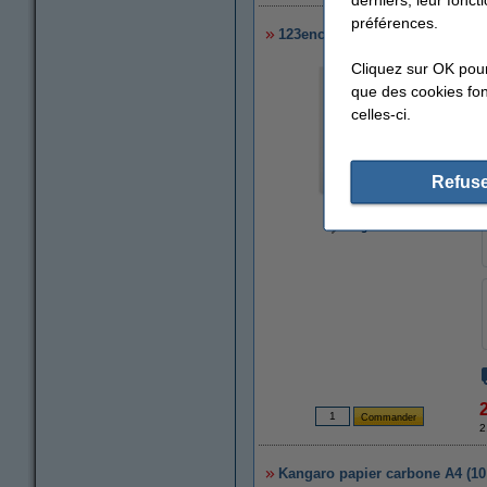
préférences.
123encre papier carbone A4 (10 
Cliquez sur OK pou
que des cookies fonc
celles-ci.
Refuse
agrandir
2
Kangaro papier carbone A4 (10 