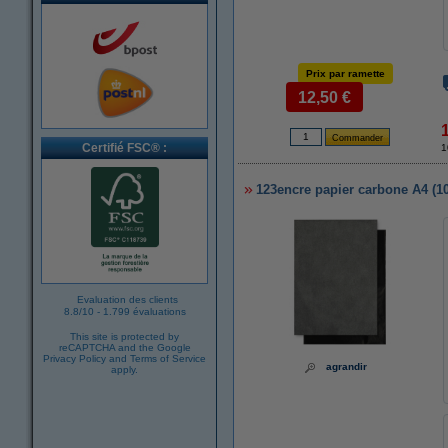
Prix par ramette
12,50 €
Certifié FSC® :
1
123encre papier carbone A4 (10 
Evaluation des clients
8.8
/
10
-
1.799 évaluations
This site is protected by
reCAPTCHA and the Google
Privacy Policy
and
Terms of Service
agrandir
apply.