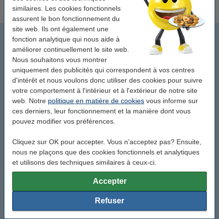
similaires. Les cookies fonctionnels
assurent le bon fonctionnement du
site web. Ils ont également une
Étiquettes d'adresse
fonction analytique qui nous aide à
améliorer continuellement le site web.
Étiquettes universelles imprimables
Nous souhaitons vous montrer
uniquement des publicités qui correspondent à vos centres
d'intérêt et nous voulons donc utiliser des cookies pour suivre
Étiquettes blanches inscriptibles
votre comportement à l'intérieur et à l'extérieur de notre site
web. Notre
politique en matière de cookies
vous informe sur
Étiquettes scolaires
ces derniers, leur fonctionnement et la manière dont vous
pouvez modifier vos préférences.
Étiquettes informatiques
Cliquez sur OK pour accepter. Vous n’acceptez pas? Ensuite,
nous ne plaçons que des cookies fonctionnels et analytiques
Étiquettes de congélation
et utilisons des techniques similaires à ceux-ci.
Étiquettes d'affranchissement
Accepter
Autocollants amusants
Refuser