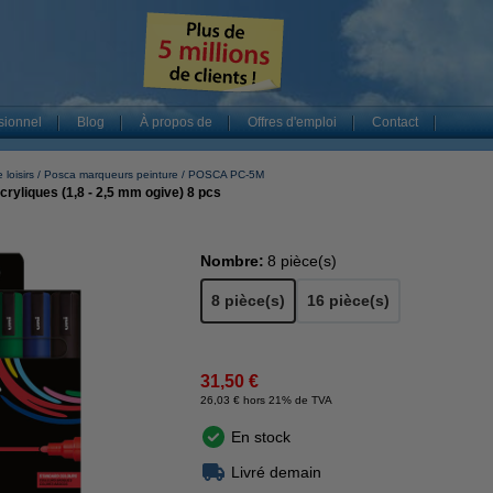
sionnel
Blog
À propos de
Offres d'emploi
Contact
 loisirs
Posca marqueurs peinture
POSCA PC-5M
yliques (1,8 - 2,5 mm ogive) 8 pcs
Nombre:
8 pièce(s)
8 pièce(s)
16 pièce(s)
31,50 €
26,03 € hors 21% de TVA
En stock
Livré demain