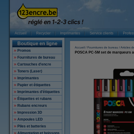
Accueil
Recycler
Imprimantes
Service clients
Profes
Boutique en ligne
Accueil
Fournitures de bureau
Articles de
Promos
POSCA PC-5M set de marqueurs acr
Fournitures de bureau
Cartouches d'encre
Toners (Laser)
Imprimantes
Papier et étiquettes
Imprimantes d'étiquettes
Étiquettes et rubans
Rubans encreurs
Impression 3D
Ampoules LED
Piles et batteries
Alimentation et boissons