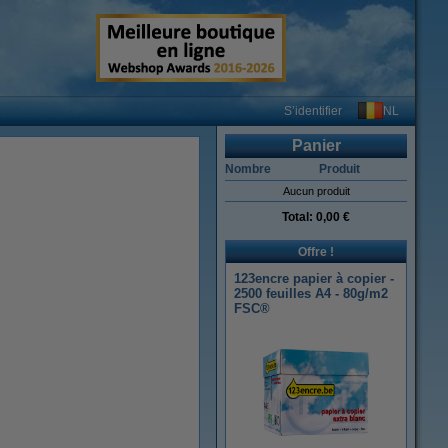
NL
S’identifier
Panier
Nombre
Produit
Aucun produit
Total:
0,00 €
Offre !
123encre papier à copier -
2500 feuilles A4 - 80g/m2
FSC®