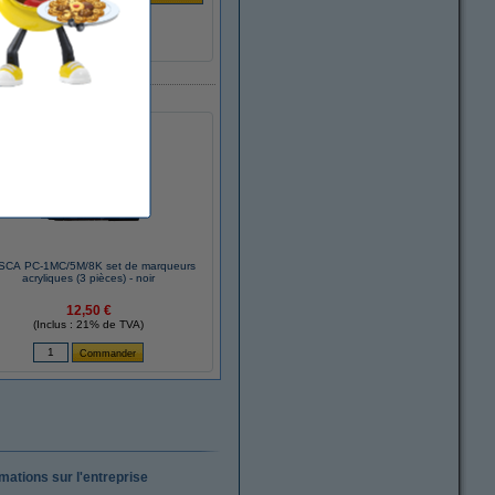
CA PC-1MC/5M/8K set de marqueurs
acryliques (3 pièces) - noir
12,50 €
(Inclus : 21% de TVA)
rmations sur l'entreprise