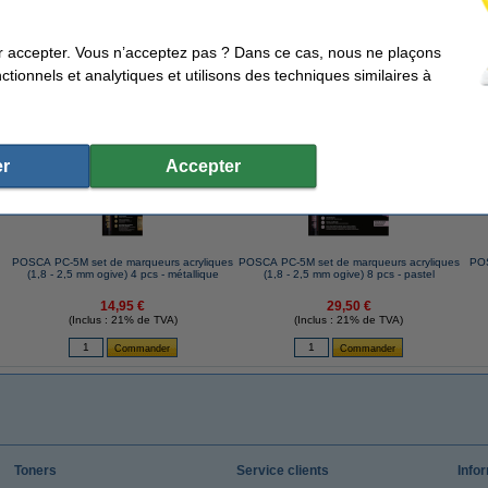
r accepter. Vous n’acceptez pas ? Dans ce cas, nous ne plaçons
tionnels et analytiques et utilisons des techniques similaires à
ents qui ont également commandé cet article
r
Accepter
POSCA PC-5M set de marqueurs acryliques
POSCA PC-5M set de marqueurs acryliques
POS
(1,8 - 2,5 mm ogive) 4 pcs - métallique
(1,8 - 2,5 mm ogive) 8 pcs - pastel
14,95 €
29,50 €
(Inclus : 21% de TVA)
(Inclus : 21% de TVA)
Toners
Service clients
Info