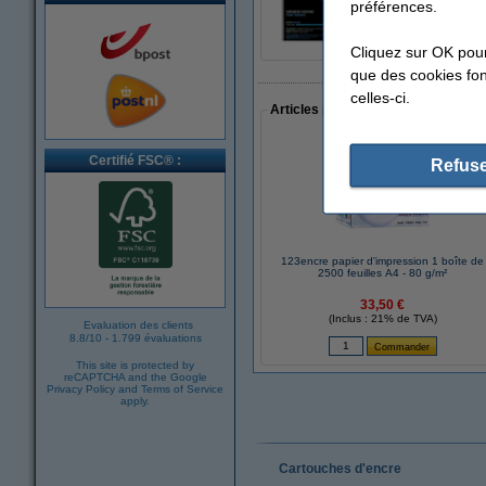
53,50 €
préférences.
Cliquez sur OK pou
que des cookies fonc
celles-ci.
Articles populaires auprès des cli
Certifié FSC® :
Refuse
123encre papier d'impression 1 boîte de
2500 feuilles A4 - 80 g/m²
33,50 €
(Inclus : 21% de TVA)
Evaluation des clients
8.8
/
10
-
1.799 évaluations
This site is protected by
reCAPTCHA and the Google
Privacy Policy
and
Terms of Service
apply.
Cartouches d'encre