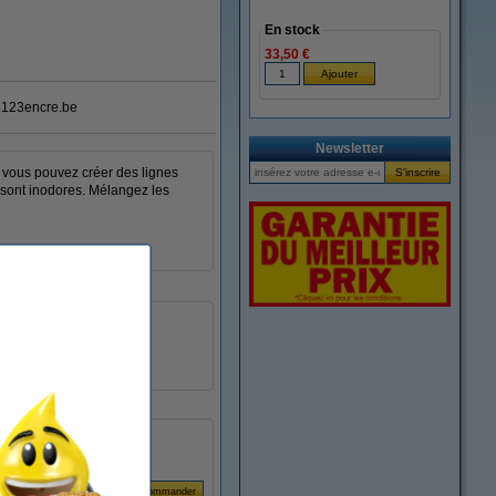
En stock
33,50 €
123encre.be
Newsletter
 vous pouvez créer des lignes
t sont inodores. Mélangez les
clair
ogive
1,8 - 2,5 mm
8 pièce(s)