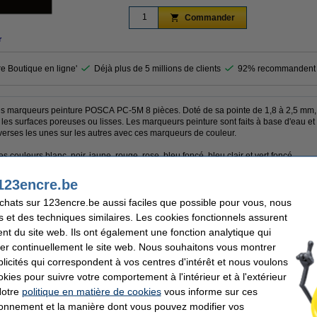
Commander
r
re Boutique en ligne'
Déjà plus de 5 millions de clients
92% recommandent 
ces marqueurs peinture POSCA PC-5M 8 pièces. Doté de sa pointe de 1,8 à 2,5 mm,
s les surfaces poreuses ou lisses. Les marqueurs peinture sont faits à base d'eau e
verses les unes sur les autres avec ces marqueurs de couleur.
 couleurs blanc, noir, jaune, rouge, rose, bleu foncé, bleu clair et vert foncé.
123encre.be
achats sur 123encre.be aussi faciles que possible pour vous, nous
a
Finition:
s et des techniques similaires. Les cookies fonctionnels assurent
eur peinture
Type de pointe:
M
Largeur d'écriture:
nt du site web. Ils ont également une fonction analytique qui
timent
Nombre:
er continuellement le site web. Nous souhaitons vous montrer
icités qui correspondent à vos centres d'intérêt et nous voulons
rand
okies pour suivre votre comportement à l'intérieur et à l'extérieur
Notre
politique en matière de cookies
vous informe sur ces
tionnement et la manière dont vous pouvez modifier vos
e marqueurs acryliques (1,8 - 2,5 mm ogive) 16 pièces