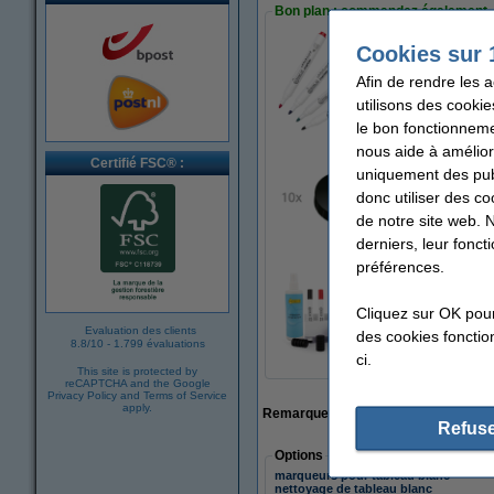
Bon plan : commandez également
Cookies sur 
Offre spéciale : 1
Afin de rendre les 
6,95 €
utilisons des cookie
le bon fonctionneme
nous aide à amélior
Certifié FSC® :
uniquement des publ
Maul aimants 20 mm
donc utiliser des co
3,25 €
de notre site web. 
derniers, leur fonc
préférences.
123encre kit de d
Cliquez sur OK pou
21,95 €
Evaluation des clients
des cookies fonction
8.8
/
10
-
1.799 évaluations
ci.
This site is protected by
reCAPTCHA and the Google
Privacy Policy
and
Terms of Service
apply.
Remarque ! En raison de la grande tai
Refuse
Options
marqueurs pour tableau blanc
nettoyage de tableau blanc