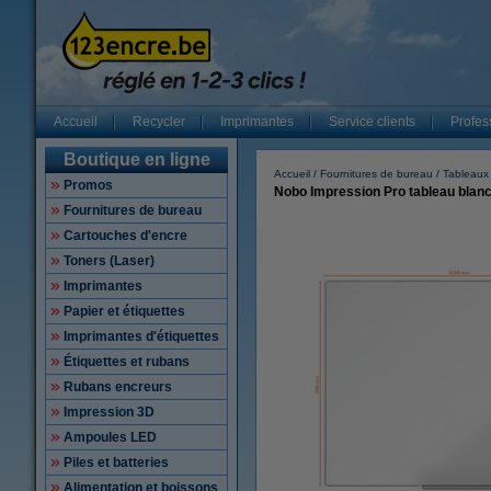
Accueil
Recycler
Imprimantes
Service clients
Profes
Boutique en ligne
Accueil
Fournitures de bureau
Tableaux
Promos
Nobo Impression Pro tableau blan
Fournitures de bureau
Cartouches d'encre
Toners (Laser)
Imprimantes
Papier et étiquettes
Imprimantes d'étiquettes
Étiquettes et rubans
Rubans encreurs
Impression 3D
Ampoules LED
Piles et batteries
Alimentation et boissons