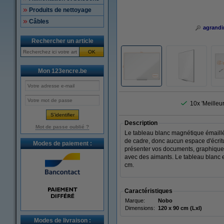
Produits de nettoyage
Câbles
agrandi
Rechercher un article
OK
Mon 123encre.be
10x 'Meilleu
Description
Mot de passe oublié ?
Le tableau blanc magnétique émaillé
de cadre, donc aucun espace d'écritur
Modes de paiement :
présenter vos documents, graphiques
avec des aimants. Le tableau blanc 
cm.
Caractéristiques
Marque:
Nobo
Dimensions:
120 x 90 cm (Lxl)
Modes de livraison :