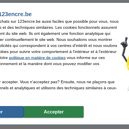
123encre.be
23encre ensemble de marqueurs pour tableau blanc (2,5 mm ogive) - noir/rouge/bleu/vert
achats sur 123encre.be aussi faciles que possible pour vous, nous
s et des techniques similaires. Les cookies fonctionnels assurent
nt du site web. Ils ont également une fonction analytique qui
er continuellement le site web. Nous souhaitons vous montrer
icités qui correspondent à vos centres d'intérêt et nous voulons
 (10 pièces) - noir
okies pour suivre votre comportement à l'intérieur et à l'extérieur
Notre
politique en matière de cookies
vous informe sur ces
tionnement et la manière dont vous pouvez modifier vos
émarrage tableau blanc
r accepter. Vous n’acceptez pas? Ensuite, nous ne plaçons que
nels et analytiques et utilisons des techniques similaires à ceux-
lle de cet article, nous vous demandons de prévoir un délai de livraison de 3 j
r
Accepter