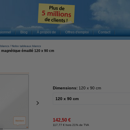
sionnel
Blog
À propos de
Offres d'emploi
Contact
 blancs
Nobo tableaux blancs
c magnétique émaillé 120 x 90 cm
Dimensions:
120 x 90 cm
120 x 90 cm
142,50 €
117,77 € hors 21% de TVA