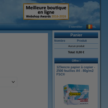
NL
S’identifier
Panier
Nombre
Produit
Aucun produit
Total:
0,00 €
Offre !
123encre papier à copier -
2500 feuilles A4 - 80g/m2
FSC®