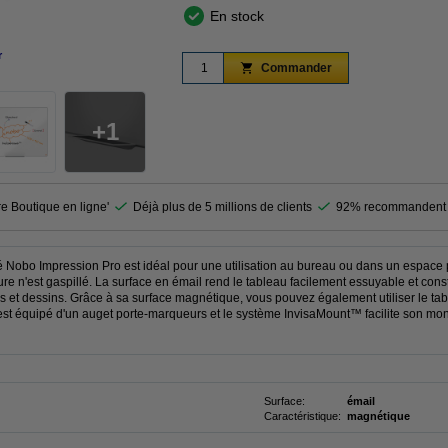
En stock
r
agrandir
Commander
1
re Boutique en ligne'
Déjà plus de 5 millions de clients
92% recommandent 
 Nobo Impression Pro est idéal pour une utilisation au bureau ou dans un espace p
e n'est gaspillé. La surface en émail rend le tableau facilement essuyable et consti
 et dessins. Grâce à sa surface magnétique, vous pouvez également utiliser le ta
est équipé d'un auget porte-marqueurs et le système InvisaMount™ facilite son mon
Surface:
émail
Caractéristique:
magnétique