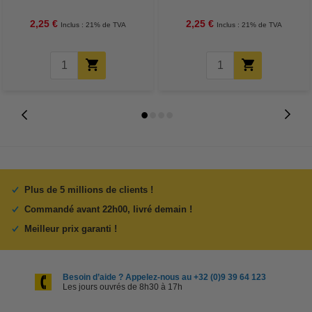
2,25 €
2,25 €
Inclus : 21% de TVA
Inclus : 21% de TVA
Plus de 5 millions de clients !
Commandé avant 22h00, livré demain !
Meilleur prix garanti !
Besoin d’aide ? Appelez-nous au +32 (0)9 39 64 123
Les jours ouvrés de 8h30 à 17h