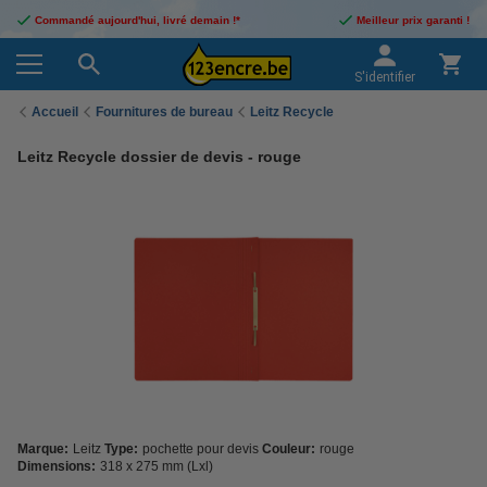
Commandé aujourd'hui, livré demain !*
Meilleur prix garanti !
S'identifier
Accueil
Fournitures de bureau
Leitz Recycle
Leitz Recycle dossier de devis - rouge
Marque:
Leitz
Type:
pochette pour devis
Couleur:
rouge
Dimensions:
318 x 275 mm (Lxl)