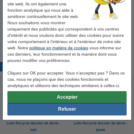
Bon plan : commandez également
site web. Ils ont également une
fonction analytique qui nous aide à
123encre perforatrice à 2 trous (30 feuilles) -
noir
améliorer continuellement le site web.
7,50 €
Nous souhaitons vous montrer
uniquement des publicités qui correspondent à vos centres
123encre papier d'impression 1 ramette de 500
d'intérêt et nous voulons donc utiliser des cookies pour suivre
feuilles A4 - 80 g/m²
votre comportement à l'intérieur et à l'extérieur de notre site
7,25 €
web. Notre
politique en matière de cookies
vous informe sur
ces derniers, leur fonctionnement et la manière dont vous
pouvez modifier vos préférences.
Produits populaires
Cliquez sur OK pour accepter. Vous n’acceptez pas ? Dans ce
cas, nous ne plaçons que des cookies fonctionnels et
analytiques et utilisons des techniques similaires à celles-ci.
Accepter
Refuser
Leitz Recycle dossier de devis -
Leitz Recycle dossier de devis -
noir
jaune