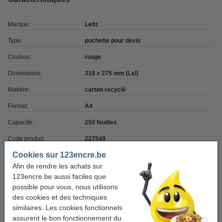
Marque:
Leitz
Type:
pochette pour devis
Couleur:
rouge
Dimensions:
318 x 275 mm (Lxl)
Matière:
carton recyclé
Format:
A4
Capacité:
250 feuilles
Code produit:
227549
Cookies sur 123encre.be
Afin de rendre les achats sur
Pack avantageux ! 9+1 gratuit
123encre.be aussi faciles que
Offre : 10x Leitz Recycle dossier de devis -
possible pour vous, nous utilisons
rouge
des cookies et des techniques
20,25 €
similaires. Les cookies fonctionnels
assurent le bon fonctionnement du