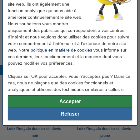
Bon plan : commandez également
site web. Ils ont également une
fonction analytique qui nous aide à
123encre perforatrice à 2 trous (30 feuilles) -
noir
améliorer continuellement le site web.
7,50 €
Nous souhaitons vous montrer
uniquement des publicités qui correspondent à vos centres
123encre papier d'impression 1 ramette de 500
d'intérêt et nous voulons donc utiliser des cookies pour suivre
feuilles A4 - 80 g/m²
votre comportement à l'intérieur et à l'extérieur de notre site
7,25 €
web. Notre
politique en matière de cookies
vous informe sur
ces derniers, leur fonctionnement et la manière dont vous
pouvez modifier vos préférences.
Produits populaires
Cliquez sur OK pour accepter. Vous n’acceptez pas ? Dans ce
cas, nous ne plaçons que des cookies fonctionnels et
analytiques et utilisons des techniques similaires à celles-ci.
Accepter
Refuser
Leitz Recycle dossier de devis -
Leitz Recycle dossier de devis -
noir
jaune