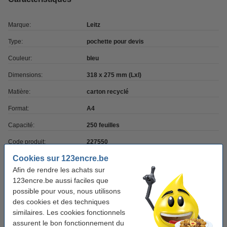
Marque:
Leitz
Type:
pochette pour devis
Couleur:
bleu
Dimensions:
318 x 275 mm (Lxl)
Matière:
carton recyclé
Format:
A4
Capacité:
250 feuilles
Code produit:
227550
Cookies sur 123encre.be
Afin de rendre les achats sur
Pack avantageux ! 9+1 gratuit
123encre.be aussi faciles que
Offre : 10x Leitz Recycle dossier de devis -
possible pour vous, nous utilisons
bleu
des cookies et des techniques
20,25 €
similaires. Les cookies fonctionnels
assurent le bon fonctionnement du