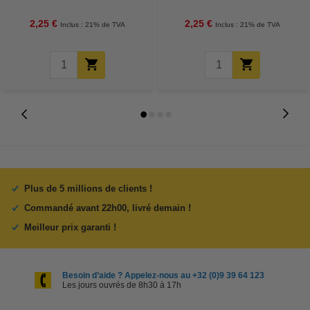
2,25 €
2,25 €
Inclus : 21% de TVA
Inclus : 21% de TVA
Plus de 5 millions de clients !
Commandé avant 22h00, livré demain !
Meilleur prix garanti !
Besoin d’aide ? Appelez-nous au +32 (0)9 39 64 123
Les jours ouvrés de 8h30 à 17h