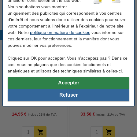
améliorer continuellement le site web.
pièces) - bleu
Nous souhaitons vous montrer
4,00 €
uniquement des publicités qui correspondent à vos centres
d'intérêt et nous voulons donc utiliser des cookies pour suivre
votre comportement à l'intérieur et à l'extérieur de notre site
web. Notre
politique en matière de cookies
vous informe sur
Produits populaires
ces derniers, leur fonctionnement et la manière dont vous
pouvez modifier vos préférences.
Cliquez sur OK pour accepter. Vous n’acceptez pas ? Dans ce
cas, nous ne plaçons que des cookies fonctionnels et
analytiques et utilisons des techniques similaires à celles-ci.
Accepter
123accu Xtreme Power MN1500
123encre papier d'impression 1
Refuser
Penlite piles AA 24 pièces
boîte de 2500 feuilles A4 - 80
g/m²
14,95 €
33,50 €
Inclus : 21% de TVA
Inclus : 21% de TVA