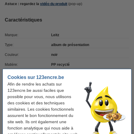
Astuce : regardez la
vidéo du produit
(pop-up)
Caractéristiques
Marque:
Leitz
Type:
album de présentation
Couleur:
noir
Matière:
PP recyclé
Format:
A4
Cookies sur 123encre.be
Afin de rendre les achats sur
Manches:
20
123encre.be aussi faciles que
possible pour vous, nous utilisons
Bon plan : commandez également
des cookies et des techniques
similaires. Les cookies fonctionnels
123encre papier d'impression 1 ramette de 500
assurent le bon fonctionnement du
feuilles A4 - 80 g/m²
7,25 €
site web. Ils ont également une
fonction analytique qui nous aide à
123encre stylo à bille sans impression (10