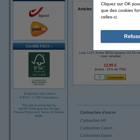
Cliquez sur OK pou
Articles populaires auprès des cli
que des cookies fonc
celles-ci.
Refuse
Certifié FSC® :
Leitz 1107 Active WOW classeur A4 50 m
- rose métallisé
12,95 €
(Inclus : 21% de TVA)
Evaluation des clients
8.8
/
10
-
1.799 évaluations
This site is protected by
reCAPTCHA and the Google
Privacy Policy
and
Terms of Service
Cartouches d'encre
apply.
Cartouches HP
Cartouches Canon
Cartouches Epson