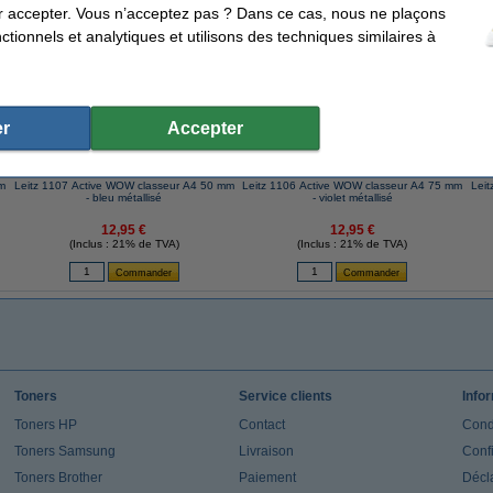
r accepter. Vous n’acceptez pas ? Dans ce cas, nous ne plaçons
ents qui ont également commandé cet article
tionnels et analytiques et utilisons des techniques similaires à
r
Accepter
m
Leitz 1107 Active WOW classeur A4 50 mm
Leitz 1106 Active WOW classeur A4 75 mm
Lei
- bleu métallisé
- violet métallisé
12,95 €
12,95 €
(Inclus : 21% de TVA)
(Inclus : 21% de TVA)
Toners
Service clients
Info
Toners HP
Contact
Cond
Toners Samsung
Livraison
Confi
Toners Brother
Paiement
Décla