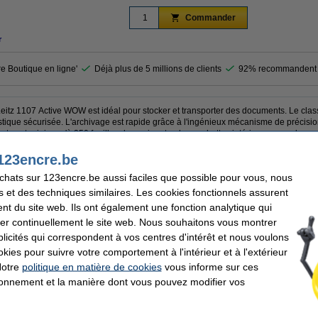
Commander
r
re Boutique en ligne'
Déjà plus de 5 millions de clients
92% recommandent 
é Leitz 1107 Active WOW est idéal pour stocker et transporter des documents. Le cl
astique sécurisée. L'archivage est rapide grâce à l'ingénieux mécanisme de précis
eut contenir jusqu'à 350 feuilles de papier et a des pochettes intérieures pour les p
123encre.be
achats sur 123encre.be aussi faciles que possible pour vous, nous
s et des techniques similaires. Les cookies fonctionnels assurent
Largeur de dos:
nt du site web. Ils ont également une fonction analytique qui
Support d'étiquette:
308 x 318 mm (Lxl)
Trou de préhension:
er continuellement le site web. Nous souhaitons vous montrer
ique
Protection métallique:
icités qui correspondent à vos centres d'intérêt et nous voulons
Nombre:
okies pour suivre votre comportement à l'intérieur et à l'extérieur
Notre
politique en matière de cookies
vous informe sur ces
tionnement et la manière dont vous pouvez modifier vos
illets de renfort
iquettes de dos