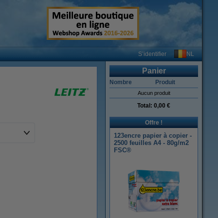
NL
S’identifier
Panier
Nombre
Produit
Aucun produit
Total:
0,00 €
Offre !
123encre papier à copier -
2500 feuilles A4 - 80g/m2
FSC®