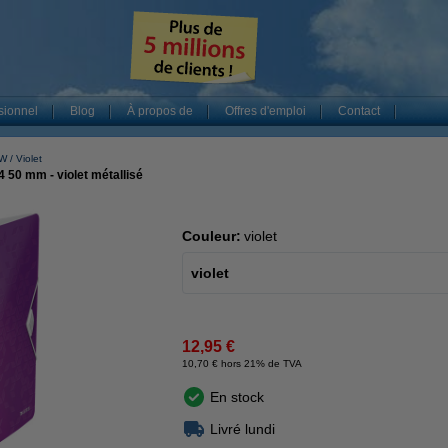
sionnel
Blog
À propos de
Offres d'emploi
Contact
OW
Violet
 50 mm - violet métallisé
Couleur:
violet
violet
12,95 €
10,70 € hors 21% de TVA
En stock
Livré lundi