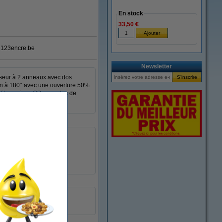
En stock
33,50 €
123encre.be
Newsletter
asseur à 2 anneaux avec dos
ion à 180° avec une ouverture 50%
etits papiers, CD ou cartes de
50 mm
oui
oui
non
1 pièce