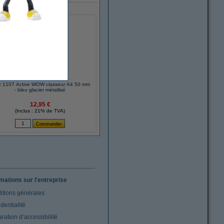
tz 1107 Active WOW classeur A4 50 mm
- bleu glacier métallisé
12,95 €
(Inclus : 21% de TVA)
rmations sur l'entreprise
itions générales
dentialité
ration d’accessibilité