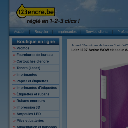
Accueil
Recycler
Imprimantes
Service clients
Profes
Boutique en ligne
Accueil
Fournitures de bureau
Leitz W
Promos
Leitz 1107 Active WOW classeur A4
Fournitures de bureau
Cartouches d'encre
Toners (Laser)
Imprimantes
Papier et étiquettes
Imprimantes d'étiquettes
Étiquettes et rubans
Rubans encreurs
Impression 3D
Ampoules LED
Piles et batteries
Alimentation et boissons