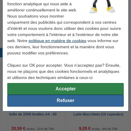
Capacité du réservoir
0,8 litres
fonction analytique qui nous aide à
d'eau:
améliorer continuellement le site web.
Nous souhaitons vous montrer
Matière:
plastique
uniquement des publicités qui correspondent à vos centres
Infos supplémentaires:
votre ancien appareil
d'intérêt et nous voulons donc utiliser des cookies pour suivre
votre comportement à l'intérieur et à l'extérieur de notre site
web. Notre
politique en matière de cookies
vous informe sur
ces derniers, leur fonctionnement et la manière dont vous
Produits populaires
pouvez modifier vos préférences.
Cliquez sur OK pour accepter. Vous n’acceptez pas? Ensuite,
nous ne plaçons que des cookies fonctionnels et analytiques
et utilisons des techniques similaires à ceux-ci.
Accepter
Refuser
123encre papier d'impression 1
Nescafé Dolce Gusto capsules
boîte de 2500 feuilles A4 - 80
Latte Macchiato (16 capsules)
g/m²
33,50 €
9,25 €
Inclus : 21% de TVA
Inclus : 6% de TVA