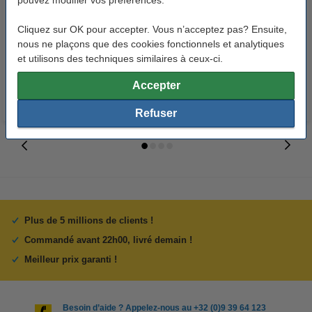
pouvez modifier vos préférences.
123accu Xtreme Power MN1500
123schoon gel nettoyant pour
Penlite piles AA 24 pièces
les mains à 70% d'alcool (225
Cliquez sur OK pour accepter. Vous n’acceptez pas? Ensuite,
ml)
nous ne plaçons que des cookies fonctionnels et analytiques
14,95 €
6,95 €
Inclus : 21% de TVA
Inclus : 6% de TVA
et utilisons des techniques similaires à ceux-ci.
Accepter
Refuser
Plus de 5 millions de clients !
Commandé avant 22h00, livré demain !
Meilleur prix garanti !
Besoin d’aide ? Appelez-nous au +32 (0)9 39 64 123