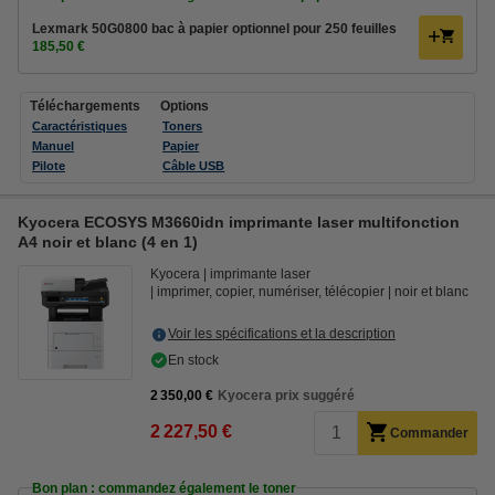
Lexmark 50G0800 bac à papier optionnel pour 250 feuilles
185,50 €
Téléchargements
Options
Caractéristiques
Toners
Manuel
Papier
Pilote
Câble USB
Kyocera ECOSYS M3660idn imprimante laser multifonction
A4 noir et blanc (4 en 1)
Kyocera
imprimante laser
imprimer, copier, numériser, télécopier
noir et blanc
Voir les spécifications et la description
En stock
2 350,00 €
Kyocera prix suggéré
2 227,50 €
Commander
Bon plan : commandez également le toner