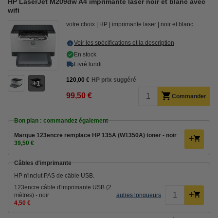
HP LaserJet M209dw A4 imprimante laser noir et blanc avec
wifi
votre choix
HP
imprimante laser
noir et blanc
Voir les spécifications et la description
En stock
Livré lundi
120,00 €
HP prix suggéré
1
99,50 €
Commander
Bon plan : commandez également
Marque 123encre remplace HP 135A (W1350A) toner - noir
39,50 €
Câbles d'imprimante
HP n'inclut PAS de câble USB.
123encre câble d'imprimante USB (2
mètres) - noir
autres longueurs
4,50 €