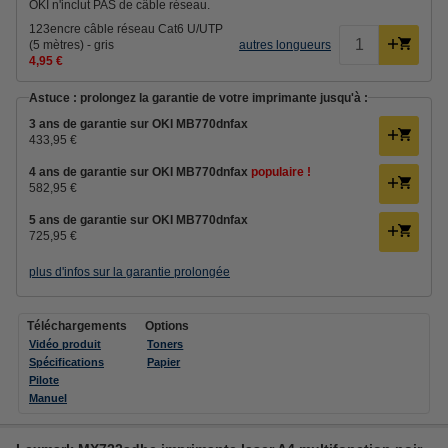
OKI n'inclut PAS de câble réseau.
123encre câble réseau Cat6 U/UTP
(5 mètres) - gris
autres longueurs
4,95 €
Astuce : prolongez la garantie de votre imprimante jusqu'à :
3 ans de garantie sur OKI MB770dnfax
433,95 €
4 ans de garantie sur OKI MB770dnfax
populaire !
582,95 €
5 ans de garantie sur OKI MB770dnfax
725,95 €
plus d'infos sur la garantie prolongée
Téléchargements
Options
Vidéo produit
Toners
Spécifications
Papier
Pilote
Manuel