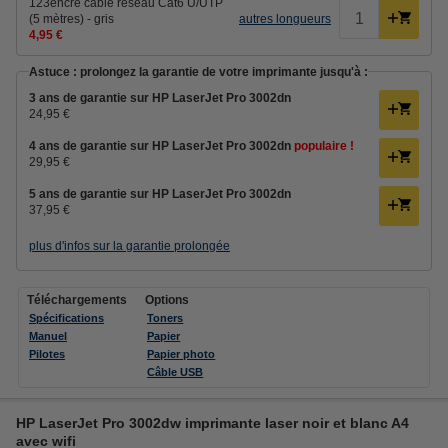
123encre câble réseau Cat6 U/UTP
(5 mètres) - gris
autres longueurs
4,95 €
Astuce : prolongez la garantie de votre imprimante jusqu'à :
3 ans de garantie sur HP LaserJet Pro 3002dn
24,95 €
4 ans de garantie sur HP LaserJet Pro 3002dn
populaire !
29,95 €
5 ans de garantie sur HP LaserJet Pro 3002dn
37,95 €
plus d'infos sur la garantie prolongée
Téléchargements
Options
Spécifications
Toners
Manuel
Papier
Pilotes
Papier photo
Câble USB
HP LaserJet Pro 3002dw imprimante laser noir et blanc A4
avec wifi