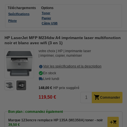
Téléchargements
Options
Toner
Spécifications
Papier
Pilote
Câble USB
HP LaserJet MFP M234dw A4 imprimante laser multifonction
noir et blanc avec wifi (3 en 1)
votre choix
HP
imprimante laser
imprimer, copier, numériser
Voir les spécifications et la description
En stock
Livré lundi
3
148,00 €
HP prix suggéré
119,50 €
Commander
Bon plan : commandez également
Marque 123encre remplace HP 135A (W1350A) toner - noir
39,50 €