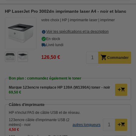
HP LaserJet Pro 3002dn imprimante laser A4 - noir et blanc
votre choix
HP
imprimante laser
imprimer
Voir les spécifications et la description
En stock
Livré lundi
126,50 €
Commander
Bon plan : commandez également le toner
Marque 123encre remplace HP 139A (W1390A) toner - noir
69,50 €
Câbles d'imprimante
HP n'inclut PAS de câble USB et de réseau.
123encre câble d'imprimante USB (2
mètres) - noir
autres longueurs
4,50 €