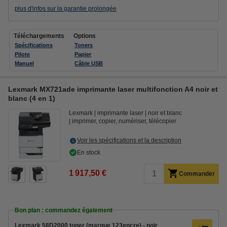
plus d'infos sur la garantie prolongée
Téléchargements
Options
Spécifications
Toners
Pilote
Papier
Manuel
Câble USB
Lexmark MX721ade imprimante laser multifonction A4 noir et
blanc (4 en 1)
Lexmark
imprimante laser
noir et blanc
imprimer, copier, numériser, télécopier
Voir les spécifications et la description
En stock
1 917,50 €
Commander
Bon plan : commandez également
Lexmark 58D2000 toner (marque 123encre) - noir