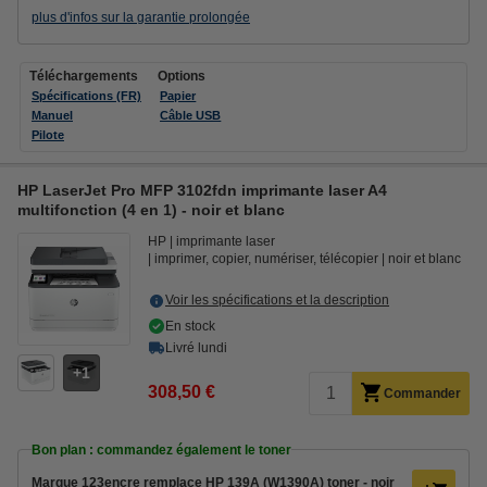
plus d'infos sur la garantie prolongée
Téléchargements
Options
Spécifications (FR)
Papier
Manuel
Câble USB
Pilote
HP LaserJet Pro MFP 3102fdn imprimante laser A4
multifonction (4 en 1) - noir et blanc
HP
imprimante laser
imprimer, copier, numériser, télécopier
noir et blanc
Voir les spécifications et la description
En stock
Livré lundi
1
308,50 €
Commander
Bon plan : commandez également le toner
Marque 123encre remplace HP 139A (W1390A) toner - noir