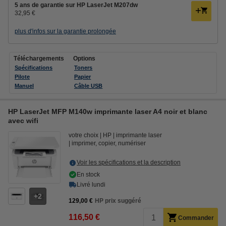
5 ans de garantie sur HP LaserJet M207dw
32,95 €
plus d'infos sur la garantie prolongée
Téléchargements
Options
Spécifications
Toners
Pilote
Papier
Manuel
Câble USB
HP LaserJet MFP M140w imprimante laser A4 noir et blanc
avec wifi
votre choix
HP
imprimante laser
imprimer, copier, numériser
Voir les spécifications et la description
En stock
Livré lundi
2
129,00 €
HP prix suggéré
116,50 €
Commander