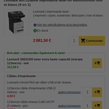
Lexmark MX722adhe imprimante laser A4 multifonction noir
et blanc (4 en 1)
Lexmark
imprimante laser
imprimer, copier, numériser, télécopier
noir et blanc
Voir les spécifications et la description
En stock
2 881,50 €
Commander
Bon plan : commandez également le toner
Lexmark 58D2U00 toner extra haute capacité (marque
123encre) - noir
312,50 €
Câbles d'imprimante
Lexmark n'inclut PAS de câble USB et de réseau.
123encre câble d'imprimante USB (2
mètres) - noir
autres longueurs
4,50 €
123encre câble réseau Cat6 U/UTP
(5 mètres) - gris
autres longueurs