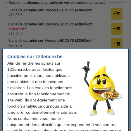
Astuce : prolongez la garantie de votre imprimante jusqu'à :
3 ans de garantie sur Kyocera ECOSYS M3860idnf
474,95 €
4 ans de garantie sur Kyocera ECOSYS M3860idnf
populaire !
635,95 €
5 ans de garantie sur Kyocera ECOSYS M3860idnf
795,95 €
plus d'infos sur la garantie prolongée
Cookies sur 123encre.be
Afin de rendre les achats sur
123encre.be aussi faciles que
Téléchargements
Options
possible pour vous, nous utilisons
Fiche technique
Toners
Pilote
Papier
des cookies et des techniques
Manuel
Câble USB
similaires. Les cookies fonctionnels
assurent le bon fonctionnement du
HP LaserJet M209d imprimante laser A4 noir et blanc
site web. Ils ont également une
fonction analytique qui nous aide à
HP
imprimante laser
noir et blanc
imprimer
améliorer continuellement le site web.
Nous souhaitons vous montrer
Voir les spécifications et la description
uniquement des publicités qui correspondent à vos centres
En stock
d'intérêt et nous voulons donc utiliser des cookies pour suivre