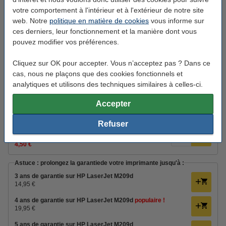
Livré lundi
votre comportement à l'intérieur et à l'extérieur de notre site
139,90 €
HP prix suggéré
3
web. Notre
politique en matière de cookies
vous informe sur
ces derniers, leur fonctionnement et la manière dont vous
77,50 €
Commander
pouvez modifier vos préférences.
Bon plan : commandez également le toner
Cliquez sur OK pour accepter. Vous n’acceptez pas ? Dans ce
cas, nous ne plaçons que des cookies fonctionnels et
Marque 123encre remplace HP 135A (W1350A) toner - noir
39,50 €
analytiques et utilisons des techniques similaires à celles-ci.
Câbles d'imprimante
Accepter
HP n'inclut PAS de câble USB.
Refuser
123encre câble d'imprimante USB (2
mètres) - noir
autres longueurs
4,50 €
Astuce : prolongez la garantiede votre imprimante jusqu'à :
3 ans de garantie sur HP LaserJet M209d
14,95 €
4 ans de garantie sur HP LaserJet M209d
populaire !
19,95 €
5 ans de garantie sur HP LaserJet M209d