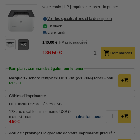
votre choix
HP
imprimante laser
imprimer
Voir les spécifications et la description
En stock
Livré lundi
146,00 €
HP prix suggéré
3
136,50 €
Commander
Bon plan : commandez également le toner
Marque 123encre remplace HP 139A (W1390A) toner - noir
69,50 €
Câbles d'imprimante
HP n'inclut PAS de câbles USB.
123encre câble d'imprimante USB (2
mètres) - noir
autres longueurs
4,50 €
Astuce : prolongez la garantie de votre imprimante jusqu'à :