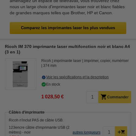
aménagiez un espace de télétravail, vous trouverez chez
nous un large choix d'imprimantes laser noir et blanc fiables
de grandes marques telles que Brother, HP et Canon.
Comparez les imprimantes laser les plus vendues
Ricoh IM 370 imprimante laser multifonction noir et blanc A4
(3 en 1)
Ricoh
imprimante laser
imprimer, copier, numériser
374 mm
Voir les spécifications et la description
En stock
1 028,50 €
Commander
Câbles d'imprimante
Ricoh n'inclut PAS de câble USB.
123encre câble d'imprimante USB (2
mètres) - noir
autres longueurs