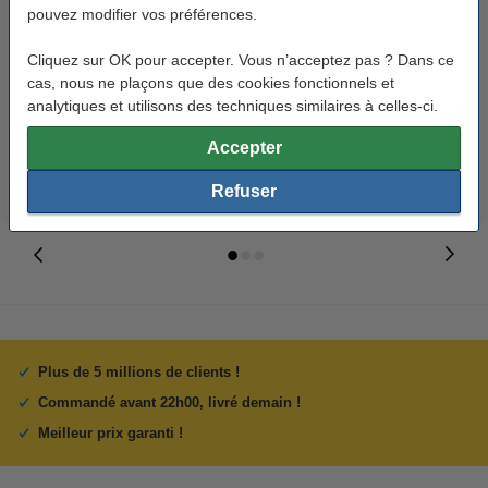
pouvez modifier vos préférences.
123encre papier d'impression 1
Offre : 10x 123encre bloc de
Cliquez sur OK pour accepter. Vous n’acceptez pas ? Dans ce
ramette de 500 feuilles A4 - 80
cours A4 ligné 70 g/m² 100
cas, nous ne plaçons que des cookies fonctionnels et
g/m²
feuilles
analytiques et utilisons des techniques similaires à celles-ci.
7,25 €
26,55 €
Inclus : 21% de TVA
Inclus : 21% de TVA
Accepter
Refuser
Plus de 5 millions de clients !
Commandé avant 22h00, livré demain !
Meilleur prix garanti !