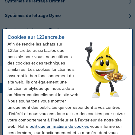
Systèmes de lettrage Brother
Systèmes de lettrage Dymo
Systèmes de lettrage Brady
Cookies sur 123encre.be
Afin de rendre les achats sur
Systèmes de lettrage Epson
123encre.be aussi faciles que
possible pour vous, nous utilisons
Tous les systèmes de lettrage
des cookies et des techniques
similaires. Les cookies fonctionnels
assurent le bon fonctionnement du
site web. Ils ont également une
Produits populaires
fonction analytique qui nous aide à
améliorer continuellement le site web.
Nous souhaitons vous montrer
uniquement des publicités qui correspondent à vos centres
d'intérêt et nous voulons donc utiliser des cookies pour suivre
votre comportement à l'intérieur et à l'extérieur de notre site
web. Notre
politique en matière de cookies
vous informe sur
ces derniers, leur fonctionnement et la manière dont vous