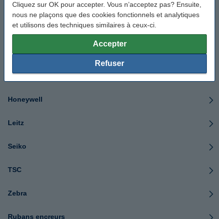
Cliquez sur OK pour accepter. Vous n’acceptez pas? Ensuite,
Casio
nous ne plaçons que des cookies fonctionnels et analytiques
et utilisons des techniques similaires à ceux-ci.
Citizen
Accepter
Dymo
Refuser
Epson
Honeywell
Leitz
Seiko
TSC
Zebra
Rubans encreurs