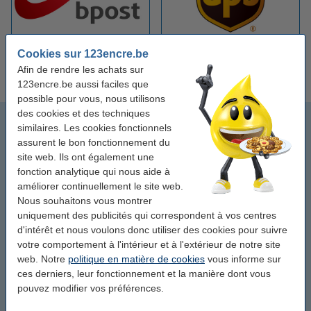
Bpost étiquettes
UPS étiquettes
Cookies sur 123encre.be
d'expédition
d'expédition
Afin de rendre les achats sur
123encre.be aussi faciles que
possible pour vous, nous utilisons
des cookies et des techniques
123encre
similaires. Les cookies fonctionnels
assurent le bon fonctionnement du
Étiquettes code-barres
site web. Ils ont également une
fonction analytique qui nous aide à
Étiquettes pour badges nominatifs
améliorer continuellement le site web.
Nous souhaitons vous montrer
uniquement des publicités qui correspondent à vos centres
Étiquettes d'expédition
d'intérêt et nous voulons donc utiliser des cookies pour suivre
votre comportement à l'intérieur et à l'extérieur de notre site
Brady
web. Notre
politique en matière de cookies
vous informe sur
ces derniers, leur fonctionnement et la manière dont vous
Brother
pouvez modifier vos préférences.