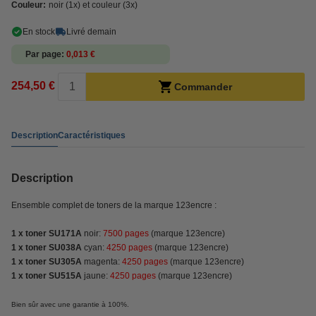
Couleur:
noir (1x) et couleur (3x)
En stock
Livré demain
Par page
0,013 €
254,50 €
Commander
Description
Caractéristiques
Description
Ensemble complet de toners de la marque 123encre :
1 x toner SU171A
noir:
7500 pages
(marque 123encre)
1 x toner SU038A
cyan:
4250 pages
(marque 123encre)
1 x toner SU305A
magenta:
4250 pages
(marque 123encre)
1 x toner SU515A
jaune:
4250 pages
(marque 123encre)
Bien sûr avec une garantie à 100%.