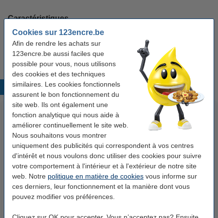
Caractéristiques
Cookies sur 123encre.be
Couleur:
Afin de rendre les achats sur
noir (1x) et couleur (3x)
123encre.be aussi faciles que
possible pour vous, nous utilisons
des cookies et des techniques
similaires. Les cookies fonctionnels
Produits populaires
assurent le bon fonctionnement du
site web. Ils ont également une
fonction analytique qui nous aide à
améliorer continuellement le site web.
Nous souhaitons vous montrer
uniquement des publicités qui correspondent à vos centres
d'intérêt et nous voulons donc utiliser des cookies pour suivre
votre comportement à l'intérieur et à l'extérieur de notre site
web. Notre
politique en matière de cookies
vous informe sur
123encre perforatrice 1 trou 6
Offre : 3x 123encre pochette de
ces derniers, leur fonctionnement et la manière dont vous
mm (6 feuilles)
plastification pour document A5
pouvez modifier vos préférences.
brillant 2x125 microns (100
pièces)
4,95 €
30,95 €
Inclus : 21% de TVA
Inclus : 21% de TVA
Cliquez sur OK pour accepter. Vous n’acceptez pas? Ensuite,