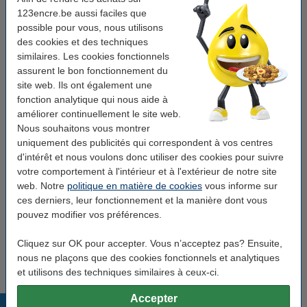
123encre.be aussi faciles que
Type:
toner
possible pour vous, nous utilisons
des cookies et des techniques
Couleur:
cyan
similaires. Les cookies fonctionnels
Capacité:
± 6.000 pages
assurent le bon fonctionnement du
site web. Ils ont également une
Code produit:
055439
fonction analytique qui nous aide à
Code:
W2031A
améliorer continuellement le site web.
Nous souhaitons vous montrer
uniquement des publicités qui correspondent à vos centres
Bon plan : commandez également du papier
d'intérêt et nous voulons donc utiliser des cookies pour suivre
votre comportement à l'intérieur et à l'extérieur de notre site
123encre papier d'impression 1 boîte de 2500
feuilles A4 - 80 g/m²
web. Notre
politique en matière de cookies
vous informe sur
33,50 €
ces derniers, leur fonctionnement et la manière dont vous
pouvez modifier vos préférences.
Astuce
Nous vous conseillons de choisir ce toner (la marque 123encre) au
Cliquez sur OK pour accepter. Vous n’acceptez pas? Ensuite,
lieu de la version HP.
nous ne plaçons que des cookies fonctionnels et analytiques
et utilisons des techniques similaires à ceux-ci.
Accepter
Produits populaires