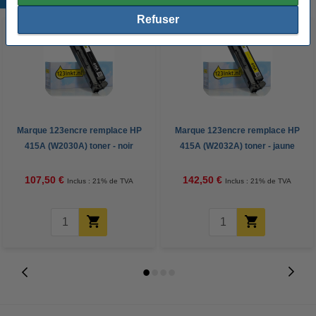
Refuser
Marque 123encre remplace HP
Marque 123encre remplace HP
415A (W2030A) toner - noir
415A (W2032A) toner - jaune
107,50 €
142,50 €
Inclus : 21% de TVA
Inclus : 21% de TVA