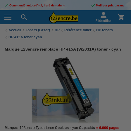
Commandé aujourd'hui, livré demain !*
Meilleur prix garanti !
S'identifier
Accueil
Toners (Laser)
HP
Référence toner
HP toners
HP 415A toner cyan
Marque 123encre remplace HP 415A (W2031A) toner - cyan
Marque:
123encre
Type:
toner
Couleur:
cyan
Capacité:
± 6.000 pages