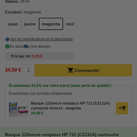
Volume:
29 ml
Couleur:
magenta
cyan
jaune
magenta
noir
Voir les spécifications et la description
En stock
Livré demain
Prix par ml
1,19 €
34,50 €
Commander
Économisez
41,5%
sur votre encre (sans perte de qualité) !
Économisez sur vos frais d'impression.
Marque 123encre remplace HP 711 (CZ131A)
cartouche d'encre - magenta
19,50 €
Marque 123encre remplace HP 711 (CZ131A) cartouche