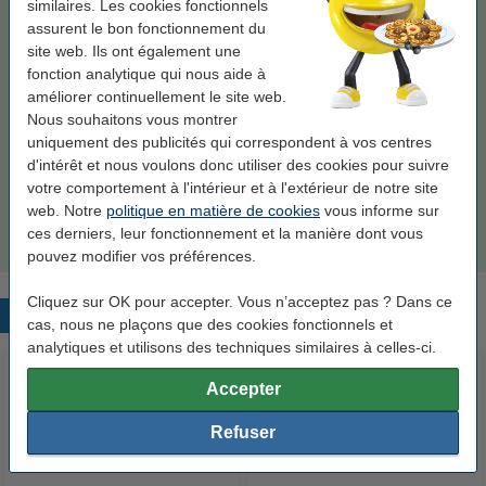
similaires. Les cookies fonctionnels
En stock
Livré demain
assurent le bon fonctionnement du
Prix par ml
0,70 €
site web. Ils ont également une
fonction analytique qui nous aide à
19,50 €
améliorer continuellement le site web.
Commander
Nous souhaitons vous montrer
uniquement des publicités qui correspondent à vos centres
Bon plan : commandez un multipack
d'intérêt et nous voulons donc utiliser des cookies pour suivre
votre comportement à l'intérieur et à l'extérieur de notre site
Marque 123encre remplace HP 711 multipack
noir/cyan/magenta/jaune
web. Notre
politique en matière de cookies
vous informe sur
84,50 €
ces derniers, leur fonctionnement et la manière dont vous
pouvez modifier vos préférences.
Cliquez sur OK pour accepter. Vous n’acceptez pas ? Dans ce
Produits populaires
cas, nous ne plaçons que des cookies fonctionnels et
analytiques et utilisons des techniques similaires à celles-ci.
Accepter
Refuser