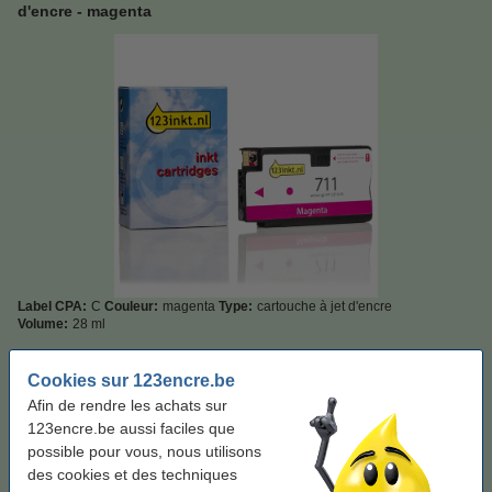
d'encre - magenta
Label CPA:
C
Couleur:
magenta
Type:
cartouche à jet d'encre
Volume:
28 ml
Couleur:
magenta
Cookies sur 123encre.be
magenta
Afin de rendre les achats sur
123encre.be aussi faciles que
possible pour vous, nous utilisons
Voir les spécifications et la description
des cookies et des techniques
Économisez
41,5%
sur votre encre (sans perte de qualité) !