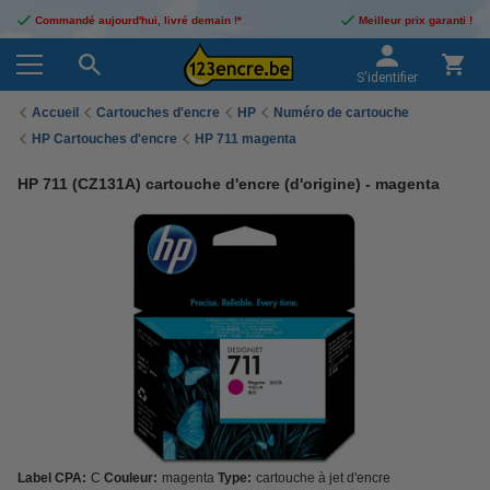
Commandé aujourd'hui, livré demain !*
Meilleur prix garanti !
S'identifier
Accueil
Cartouches d'encre
HP
Numéro de cartouche
HP Cartouches d'encre
HP 711 magenta
HP 711 (CZ131A) cartouche d'encre (d'origine) - magenta
Label CPA:
C
Couleur:
magenta
Type:
cartouche à jet d'encre