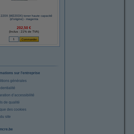
 220X (W2203X) toner haute capacité
(d'origine) - magenta
202,50 €
(Inclus : 21% de TVA)
rmations sur l'entreprise
itions générales
dentialité
ration d’accessibilité
s de qualité
ique des cookies
du site
ncre.be