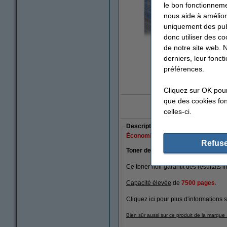
le bon fonctionneme
nous aide à amélior
uniquement des publ
donc utiliser des co
de notre site web. 
agrandi
derniers, leur fonc
préférences.
Cliquez sur OK pou
que des cookies fonc
10x 'Meilleure Bo
celles-ci.
Description
Économisez jusqu'à
40%
sur vos f
Refuse
Toner de marque 123encre pour H
Ce toner noir garantit des résultats 
Capacité élevée
de
7500 pages
.
Cliquez
ici
pour plus d'informations s
Bien sûr aussi sur ce produit de la marqu