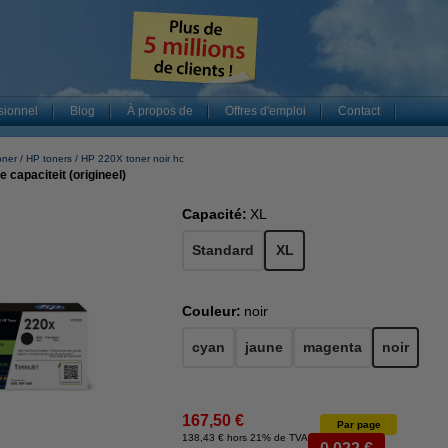
sionnel
Blog
À propos de
Offres d'emploi
Contact
oner
HP toners
HP 220X toner noir hc
capaciteit (origineel)
Capacité:
XL
Standard
XL
Couleur:
noir
cyan
jaune
magenta
noir
167,50 €
Par page
138,43 € hors 21% de TVA