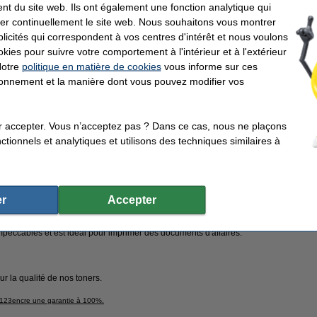
nt du site web. Ils ont également une fonction analytique qui
102,50 €
Par page
er continuellement le site web. Nous souhaitons vous montrer
84,71 € hors 21% de TVA
0,014 €
icités qui correspondent à vos centres d'intérêt et nous voulons
okies pour suivre votre comportement à l'intérieur et à l'extérieur
En stock
Notre
politique en matière de cookies
vous informe sur ces
r
tionnement et la manière dont vous pouvez modifier vos
Livré lundi
Commander
r accepter. Vous n’acceptez pas ? Dans ce cas, nous ne plaçons
tionnels et analytiques et utilisons des techniques similaires à
utique en ligne'
100% de garantie sur la marque 123encre
Déjà plus de 5 m
rais d'impression
r
Accepter
P
impeccables et est idéal pour imprimer des documents d'affaires.
ur la qualité de nos toners.
e 123encre une garantie à 100%.