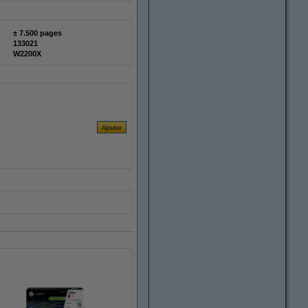
± 7.500 pages
133021
W2200X