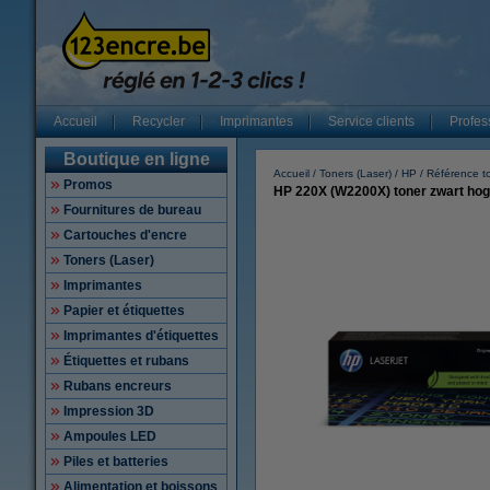
Accueil
Recycler
Imprimantes
Service clients
Profes
Boutique en ligne
Accueil
Toners (Laser)
HP
Référence t
Promos
HP 220X (W2200X) toner zwart hoge 
Fournitures de bureau
Cartouches d'encre
Toners (Laser)
Imprimantes
Papier et étiquettes
Imprimantes d'étiquettes
Étiquettes et rubans
Rubans encreurs
Impression 3D
Ampoules LED
Piles et batteries
Alimentation et boissons