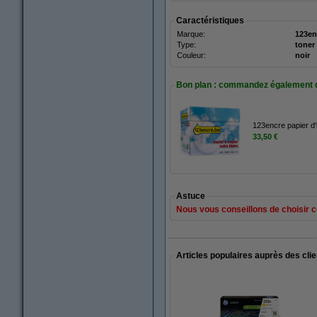
Caractéristiques
Marque:
123en
Type:
toner
Couleur:
noir
Bon plan : commandez également 
123encre papier d'
33,50 €
Astuce
Nous vous conseillons de choisir ce
Articles populaires auprès des cli