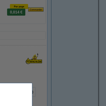
Par page
0,014 €
ir (1x) et couleur (3x)