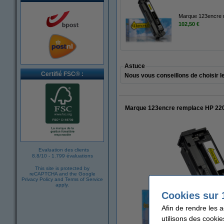
Marque 123encre r
102,50 €
Astuce
Certifié FSC® :
Nous vous conseillons de choisir l
Marque 123encre remplace HP 220X
Evaluation des clients
8.8
/
10
-
1.799 évaluations
This site is protected by
reCAPTCHA and the Google
Privacy Policy
and
Terms of Service
apply.
Cookies sur 
Afin de rendre les 
utilisons des cookie