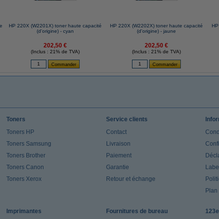
ne
HP 220X (W2201X) toner haute capacité
HP 220X (W2202X) toner haute capacité
HP
(d'origine) - cyan
(d'origine) - jaune
202,50 €
202,50 €
(Inclus : 21% de TVA)
(Inclus : 21% de TVA)
Toners
Service clients
Info
Toners HP
Contact
Cond
Toners Samsung
Livraison
Confi
Toners Brother
Paiement
Décla
Toners Canon
Garantie
Label
Toners Xerox
Retour et échange
Polit
Plan 
Imprimantes
Fournitures de bureau
123e