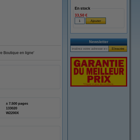
En stock
33,50 €
Newsletter
re Boutique en ligne'
± 7.500 pages
133020
W2200X