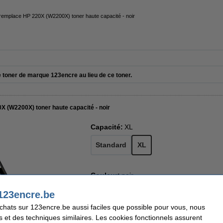
emplace HP 220X (W2200X) toner haute capacité - noir
e toner de marque 123encre au lieu de ce toner.
 (W2200X) toner haute capacité - noir
Capacité:
XL
Standard
XL
Couleur:
noir
123encre.be
cyan
jaune
magenta
noir
no
achats sur 123encre.be aussi faciles que possible pour vous, nous
s et des techniques similaires. Les cookies fonctionnels assurent