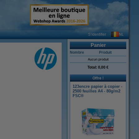
NL
S’identifier
Panier
Nombre
Produit
Aucun produit
Total:
0,00 €
Offre !
123encre papier à copier -
2500 feuilles A4 - 80g/m2
FSC®