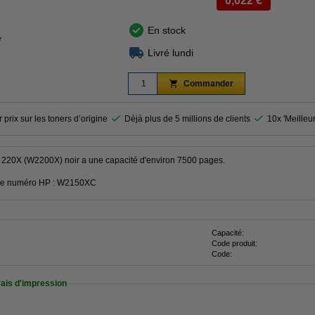
0,022 €
En stock
r
Livré lundi
Commander
 prix sur les toners d’origine
Déjà plus de 5 millions de clients
10x 'Meilleu
P 220X (W2200X) noir a une capacité d'environ 7500 pages.
 le numéro HP : W2150XC
Capacité:
Code produit:
Code:
rais d'impression