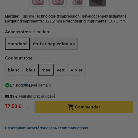
Marque:
FujiFilm
Technologie d'impression:
développement instantané
Largeur d'imprimante:
121,2 mm
Profondeur d'imprimante:
107,6 mm
Accessoires:
standard
standard
étui et papier inclus
Couleur:
rose
blanc
bleu
rose
vert
violet
En stock
Livré demain
89,99 €
FujiFilm prix suggéré
77,50 €
Commander
Description
Caractéristiques
Recommandations