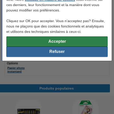
ces derniers, leur fonctionnement et la manière dont vous
Fujifilm instax mini film (20 feuilles)
pouvez modifier vos préférences.
22,50 €
Cliquez sur OK pour accepter. Vous n’acceptez pas? Ensuite,
Fujifilm instax mini film Macaron (10 feuilles)
nous ne plaçons que des cookies fonctionnels et analytiques
12,25 €
et utilisons des techniques similaires à ceux-ci.
Accepter
Fujifilm instax mini film Noir (10 feuilles)
12,25 €
Refuser
Options
Papier photo
instantané
Produits populaires