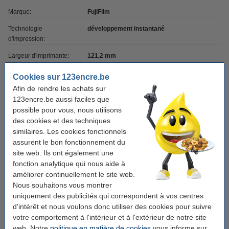
Marque:
FujiFilm
Technologie
développement instantané
d'impression:
Largeur d'imprimante:
121,2 mm
Profondeur
107,6 mm
Cookies sur 123encre.be
d'imprimante:
Afin de rendre les achats sur
123encre.be aussi faciles que
Hauteur d'imprimante:
67,3 mm
possible pour vous, nous utilisons
Alimentation:
piles AA
des cookies et des techniques
similaires. Les cookies fonctionnels
Infos supplémentaires:
votre ancien appareil
assurent le bon fonctionnement du
site web. Ils ont également une
Commandez des piles supplémentaires
fonction analytique qui nous aide à
améliorer continuellement le site web.
Q-Nomic MN1500 Penlite piles AA 24 pièces
Nous souhaitons vous montrer
14,95 €
uniquement des publicités qui correspondent à vos centres
d'intérêt et nous voulons donc utiliser des cookies pour suivre
votre comportement à l'intérieur et à l'extérieur de notre site
Commandez du film supplémentaire
web. Notre
politique en matière de cookies
vous informe sur