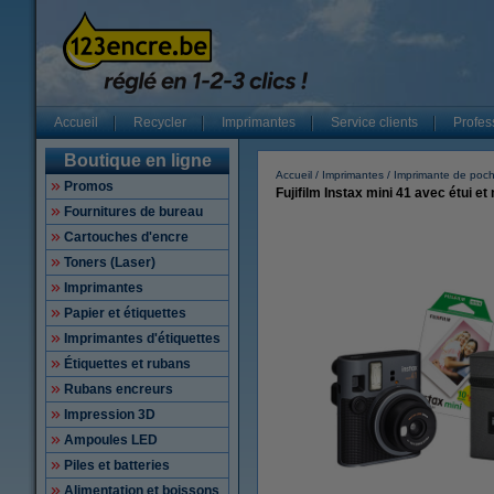
Accueil
Recycler
Imprimantes
Service clients
Profes
Boutique en ligne
Accueil
Imprimantes
Imprimante de poc
Promos
Fujifilm Instax mini 41 avec étui et m
Fournitures de bureau
Cartouches d'encre
Toners (Laser)
Imprimantes
Papier et étiquettes
Imprimantes d'étiquettes
Étiquettes et rubans
Rubans encreurs
Impression 3D
Ampoules LED
Piles et batteries
Alimentation et boissons