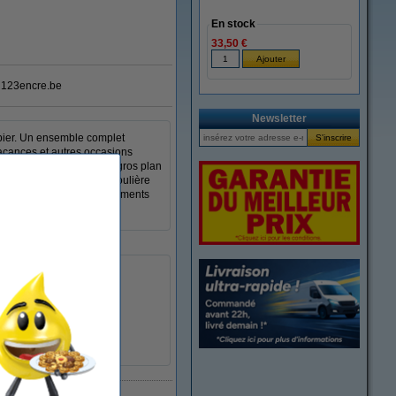
En stock
33,50 €
123encre.be
Newsletter
papier. Un ensemble complet
 vacances et autres occasions
soit la lumière. Le mode gros plan
t que vous ajustez la bandoulière
s. Vous créez ainsi des moments