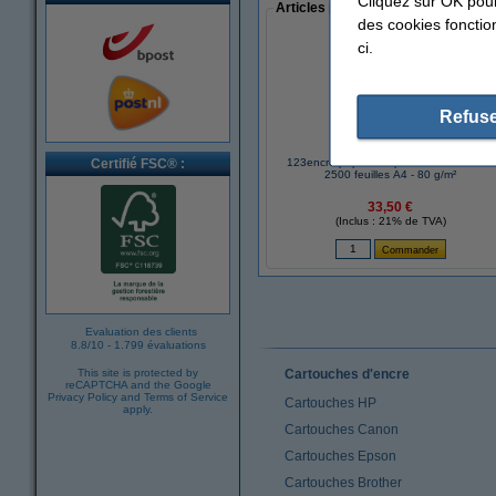
Cliquez sur OK pou
Articles populaires auprès des cli
des cookies fonction
ci.
Refuse
Certifié FSC® :
123encre papier d'impression 1 boîte de
2500 feuilles A4 - 80 g/m²
33,50 €
(Inclus : 21% de TVA)
Evaluation des clients
8.8
/
10
-
1.799 évaluations
This site is protected by
Cartouches d'encre
reCAPTCHA and the Google
Privacy Policy
and
Terms of Service
Cartouches HP
apply.
Cartouches Canon
Cartouches Epson
Cartouches Brother