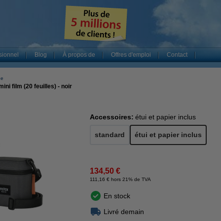
sionnel
Blog
À propos de
Offres d'emploi
Contact
he
ini film (20 feuilles) - noir
Accessoires:
étui et papier inclus
standard
étui et papier inclus
134,50 €
111,16 € hors 21% de TVA
En stock
Livré demain