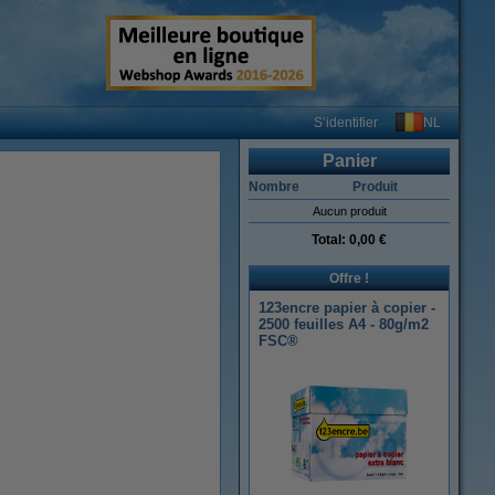
NL
S’identifier
Panier
Nombre
Produit
Aucun produit
Total:
0,00 €
Offre !
123encre papier à copier -
2500 feuilles A4 - 80g/m2
FSC®