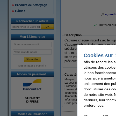
Produits de nettoyage
Câbles
agrandi
Rechercher un article
10x 'Meilleu
OK
Description
Mon 123encre.be
Capturez chaque instant avec le Fujif
d'appareil photo instantané pour vos 
spéciales. L'appareil photo détermin
et le miroir garantissent des selfies
Cookies sur 
selon vos préférences. Avec 20 feui
précieux que vous pouvez immédiate
Afin de rendre les 
Mot de passe oublié ?
utilisons des cookie
le bon fonctionneme
Modes de paiement :
Caractéristiques
nous aide à amélior
Marque:
Largeur d'imprimante:
uniquement des publ
Profondeur d'imprimante:
donc utiliser des co
Hauteur d'imprimante:
Technologie d'impression:
de notre site web. 
Alimentation:
derniers, leur fonc
Infos supplémentaires:
Code produit:
préférences.
Modes de livraison :