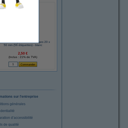
ma 3749 étiquettes multi-usages 20 x
50 mm (56 étiquettes) - blanc
2,50 €
(Inclus : 21% de TVA)
rmations sur l'entreprise
itions générales
dentialité
ration d’accessibilité
s de qualité