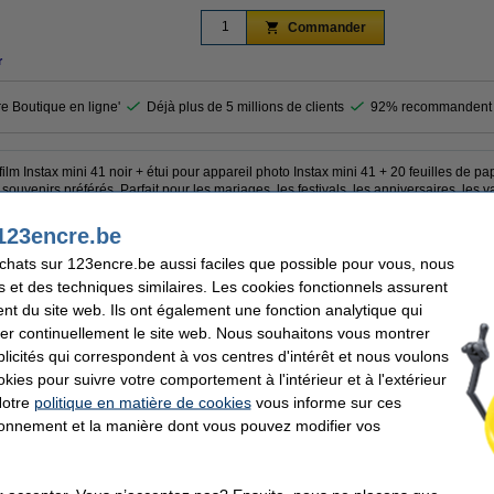
Commander
r
re Boutique en ligne'
Déjà plus de 5 millions de clients
92% recommandent 
ilm Instax mini 41 noir + étui pour appareil photo Instax mini 41 + 20 feuilles de 
souvenirs préférés. Parfait pour les mariages, les festivals, les anniversaires, les
e automatiquement les paramètres corrects et prend des photos claires quelle que 
 parfaits. Votre appareil photo reste protégé dans l'étui de transport adapté, pendan
123encre.be
lles de papier photo, vous imprimez des souvenirs tangibles en quelques seconde
ment capturer et partager.
achats sur 123encre.be aussi faciles que possible pour vous, nous
s et des techniques similaires. Les cookies fonctionnels assurent
nt du site web. Ils ont également une fonction analytique qui
er continuellement le site web. Nous souhaitons vous montrer
FujiFilm
104 mm
icités qui correspondent à vos centres d'intérêt et nous voulons
65,7 mm
okies pour suivre votre comportement à l'intérieur et à l'extérieur
122,5 mm
développement instantané
Notre
politique en matière de cookies
vous informe sur ces
piles AA
tionnement et la manière dont vous pouvez modifier vos
votre ancien appareil
150876