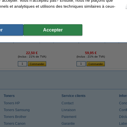
r accepter. Vous n’acceptez pas? Ensuite, nous ne plaçons que
ents qui ont également commandé cet article
nels et analytiques et utilisons des techniques similaires à ceux-
r
Accepter
Fujifilm instax mini film (20 feuilles)
Offre : 3x Fujifilm instax mini film (20 feuilles)
Her
22,50 €
59,95 €
(Inclus : 21% de TVA)
(Inclus : 21% de TVA)
Toners
Service clients
Info
Toners HP
Contact
Cond
Toners Samsung
Livraison
Confi
Toners Brother
Paiement
Décla
Toners Canon
Garantie
Label