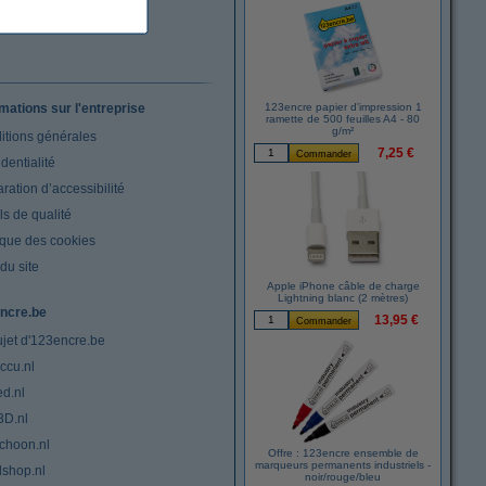
rmations sur l'entreprise
123encre papier d'impression 1
ramette de 500 feuilles A4 - 80
g/m²
itions générales
7,25 €
dentialité
ration d’accessibilité
s de qualité
ique des cookies
du site
Apple iPhone câble de charge
Lightning blanc (2 mètres)
ncre.be
13,95 €
ujet d'123encre.be
ccu.nl
ed.nl
3D.nl
choon.nl
Offre : 123encre ensemble de
marqueurs permanents industriels -
lshop.nl
noir/rouge/bleu