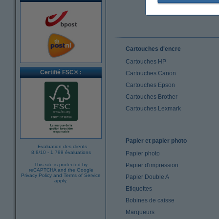
Cartouches d'encre
Cartouches HP
Certifié FSC® :
Cartouches Canon
Cartouches Epson
Cartouches Brother
Cartouches Lexmark
Papier et papier photo
Evaluation des clients
8.8
/
10
-
1.799 évaluations
Papier photo
This site is protected by
Papier d'impression
reCAPTCHA and the Google
Privacy Policy
and
Terms of Service
Papier Double A
apply.
Etiquettes
Bobines de caisse
Marqueurs