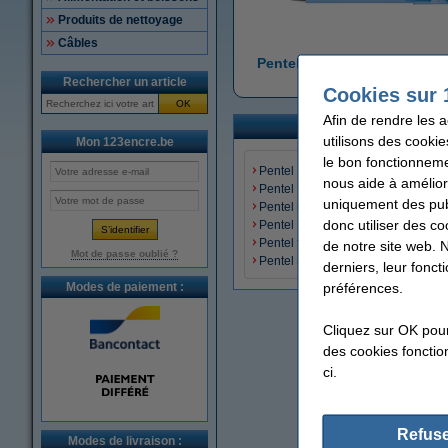
Produits de nettoyage
Câbles
Pentel BK77AB stylos à bille
bactérien
Rechercher un article
Cookies sur 
OK
Afin de rendre les 
utilisons des cookie
Mon 123encre.be
le bon fonctionneme
Pentel Energel BL407 stylos à bill
nous aide à amélior
Pentel Energel BL2007 stylos à bil
uniquement des publ
Pentel iZee BX470 stylos à bille
donc utiliser des co
Pentel BK77AB stylos à bille anti-b
Pentel feutres à pointe fine
de notre site web. 
Mot de passe oublié ?
Pentel recharges
derniers, leur fonc
préférences.
Modes de paiement :
Cliquez sur OK pou
des cookies fonction
ci.
Refuse
Modes de livraison :