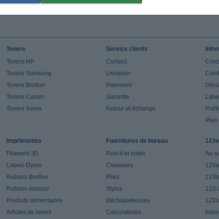
Toners
Service clients
Info
Toners HP
Contact
Cond
Toners Samsung
Livraison
Confi
Toners Brother
Paiement
Décla
Toners Canon
Garantie
Label
Toners Xerox
Retour et échange
Polit
Plan 
Imprimantes
Fournitures de bureau
123e
Filament 3D
Post-it et notes
Au s
Labels Dymo
Classeurs
123a
Rubans Brother
Piles
123l
Rubans encreur
Stylos
123-
Produits alimentaires
Déchiqueteuses
123s
Articles de loisirs
Calculatrices
kabe