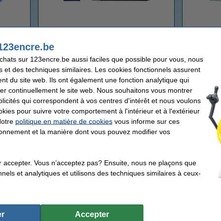
 anti-
Pentel feutres à pointe fine
123encre.be
achats sur 123encre.be aussi faciles que possible pour vous, nous
Stylos à bille Pentel
s et des techniques similaires. Les cookies fonctionnels assurent
nt du site web. Ils ont également une fonction analytique qui
e
er continuellement le site web. Nous souhaitons vous montrer
le
icités qui correspondent à vos centres d'intérêt et nous voulons
okies pour suivre votre comportement à l'intérieur et à l'extérieur
actérien
Notre
politique en matière de cookies
vous informe sur ces
tionnement et la manière dont vous pouvez modifier vos
r accepter. Vous n’acceptez pas? Ensuite, nous ne plaçons que
nels et analytiques et utilisons des techniques similaires à ceux-
r
Accepter