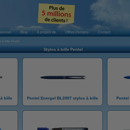
sionnel
Blog
À propos de
Offres d'emploi
Contact
s à bille Pentel
Stylos à bille Pentel
à bille
Pentel Energel BL2007 stylos à bille
Pentel 