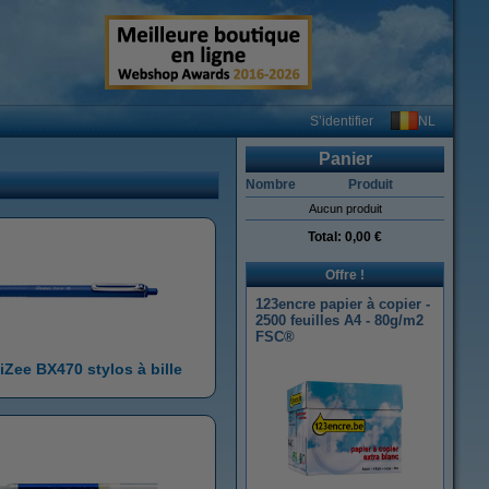
NL
S’identifier
Panier
Nombre
Produit
Aucun produit
Total:
0,00 €
Offre !
123encre papier à copier -
2500 feuilles A4 - 80g/m2
FSC®
iZee BX470 stylos à bille