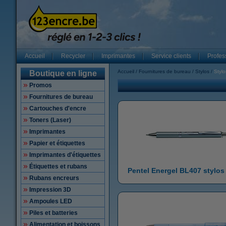
Accueil
Recycler
Imprimantes
Service clients
Profes
Accueil
Fournitures de bureau
Stylos
Stylo
Boutique en ligne
Promos
Fournitures de bureau
Cartouches d'encre
Toners (Laser)
Imprimantes
Papier et étiquettes
Imprimantes d'étiquettes
Étiquettes et rubans
Pentel Energel BL407 stylos 
Rubans encreurs
Impression 3D
Ampoules LED
Piles et batteries
Alimentation et boissons