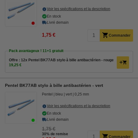
Voir les spécifications et la description
En stock
Livré demain
1,75 €
Commander
Pack avantageux ! 11+1 gratuit
Offre : 12x Pentel BK77AB stylo à bille antibactérien - rouge
19,25 €
Pentel BK77AB stylo à bille antibactérien - vert
Pentel
bleu
vert
0,25 mm
Voir les spécifications et la description
En stock
Livré demain
1,75 €
30% de remise
Commander