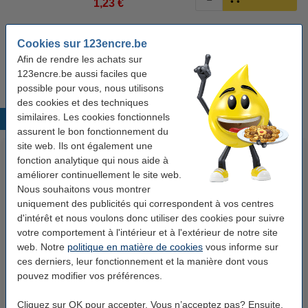
1,23 €
Pack avantageux ! 11+1 gratuit
Cookies sur 123encre.be
Offre : 12x Pentel BK77AB stylo à bille antibactérien - vert
Afin de rendre les achats sur
19,25 €
13,48 €
123encre.be aussi faciles que
possible pour vous, nous utilisons
des cookies et des techniques
similaires. Les cookies fonctionnels
Produits populaires
assurent le bon fonctionnement du
site web. Ils ont également une
fonction analytique qui nous aide à
améliorer continuellement le site web.
Nous souhaitons vous montrer
uniquement des publicités qui correspondent à vos centres
d'intérêt et nous voulons donc utiliser des cookies pour suivre
votre comportement à l'intérieur et à l'extérieur de notre site
web. Notre
politique en matière de cookies
vous informe sur
123accu Xtreme Power MN1500
123encre papier d'impression 1
ces derniers, leur fonctionnement et la manière dont vous
Penlite piles AA 24 pièces
ramette de 500 feuilles A4 - 80
pouvez modifier vos préférences.
g/m²
14,95 €
7,25 €
Inclus : 21% de TVA
Inclus : 21% de TVA
Cliquez sur OK pour accepter. Vous n’acceptez pas? Ensuite,