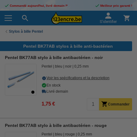
Commandé aujourd'hui, livré demain !*
Meilleur prix garanti !
S'identifier
Stylos à bille Pentel
Pentel BK77AB stylos à bille anti-bactérien
Pentel BK77AB stylo à bille antibactérien - noir
Pentel
bleu
noir
0,25 mm
Voir les spécifications et la description
En stock
Livré demain
1,75 €
Commander
Pentel BK77AB stylo à bille antibactérien - rouge
Pentel
bleu
rouge
0,25 mm