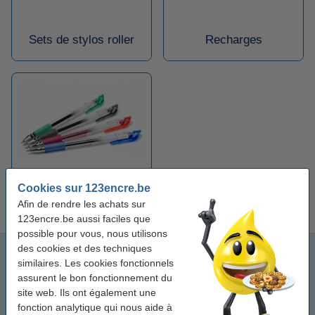
Sets de stylos roller
Recharges
Cookies sur 123encre.be
Stylos à encre gel
Afin de rendre les achats sur
123encre.be aussi faciles que
possible pour vous, nous utilisons
des cookies et des techniques
Stylos roller par marque
similaires. Les cookies fonctionnels
assurent le bon fonctionnement du
Stylos roller par couleur
site web. Ils ont également une
fonction analytique qui nous aide à