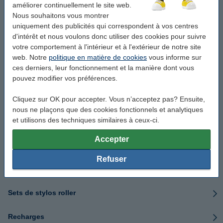
Stylos roller par largeur de trait
améliorer continuellement le site web.
Nous souhaitons vous montrer
Stylos roller de luxe
uniquement des publicités qui correspondent à vos centres
d'intérêt et nous voulons donc utiliser des cookies pour suivre
votre comportement à l'intérieur et à l'extérieur de notre site
Stylos roller pour l'école
web. Notre
politique en matière de cookies
vous informe sur
ces derniers, leur fonctionnement et la manière dont vous
Stylos roller pour le bureau
pouvez modifier vos préférences.
Stylos roller effaçables
Cliquez sur OK pour accepter. Vous n’acceptez pas? Ensuite,
nous ne plaçons que des cookies fonctionnels et analytiques
et utilisons des techniques similaires à ceux-ci.
Stylos roller avec capuchon
Accepter
Stylos roller à bouton-poussoir
Refuser
Stylos roller à mécanisme rotatif
Sets de stylos roller
Recharges