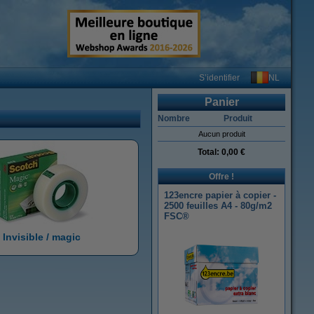
NL
S’identifier
Panier
Nombre
Produit
Aucun produit
Total:
0,00 €
Offre !
123encre papier à copier -
2500 feuilles A4 - 80g/m2
FSC®
Invisible / magic