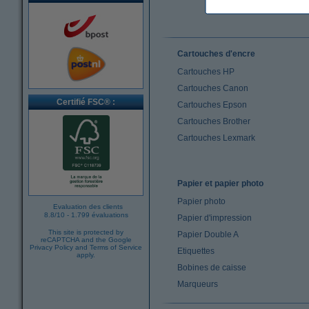
Cartouches d'encre
Cartouches HP
Cartouches Canon
Certifié FSC® :
Cartouches Epson
Cartouches Brother
Cartouches Lexmark
Papier et papier photo
Papier photo
Evaluation des clients
8.8
/
10
-
1.799 évaluations
Papier d'impression
This site is protected by
Papier Double A
reCAPTCHA and the Google
Privacy Policy
and
Terms of Service
Etiquettes
apply.
Bobines de caisse
Marqueurs