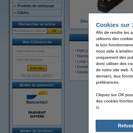
Produits de nettoyage
Câbles
Dévidoirs de rubans adhé
Cookies sur 
Rechercher un article
OK
Afin de rendre les 
utilisons des cookie
Mon 123encre.be
le bon fonctionneme
nous aide à amélior
Petit (12 - 15 mm)
Standard (19 mm)
uniquement des publ
Large (25 mm)
donc utiliser des co
Invisible / magic
de notre site web. 
Dévidoirs de rubans adhésifs
derniers, leur fonc
Mot de passe oublié ?
préférences.
Modes de paiement :
Cliquez sur OK pou
des cookies fonction
ci.
Refuse
Modes de livraison :