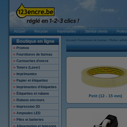
Accueil
Recycler
Imprimantes
Service clients
Profes
Accueil
Fournitures de bureau
Ruban adhés
Boutique en ligne
Promos
Fournitures de bureau
Cartouches d'encre
Toners (Laser)
Imprimantes
Papier et étiquettes
Imprimantes d'étiquettes
Étiquettes et rubans
Petit (12 - 15 mm)
Rubans encreurs
Impression 3D
Ampoules LED
Piles et batteries
Alimentation et boissons