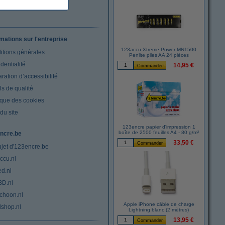
rmations sur l'entreprise
123accu Xtreme Power MN1500
itions générales
Penlite piles AA 24 pièces
dentialité
14,95 €
ration d’accessibilité
s de qualité
ique des cookies
du site
123encre papier d'impression 1
boîte de 2500 feuilles A4 - 80 g/m²
ncre.be
33,50 €
ujet d'123encre.be
ccu.nl
ed.nl
3D.nl
choon.nl
Apple iPhone câble de charge
lshop.nl
Lightning blanc (2 mètres)
13,95 €