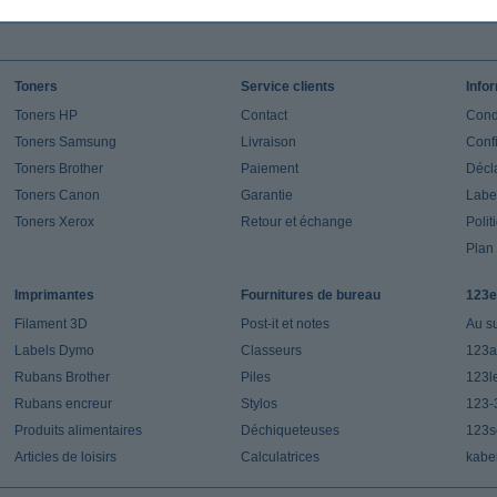
Toners
Service clients
Info
Toners HP
Contact
Cond
Toners Samsung
Livraison
Confi
Toners Brother
Paiement
Décla
Toners Canon
Garantie
Label
Toners Xerox
Retour et échange
Polit
Plan 
Imprimantes
Fournitures de bureau
123e
Filament 3D
Post-it et notes
Au s
Labels Dymo
Classeurs
123a
Rubans Brother
Piles
123l
Rubans encreur
Stylos
123-
Produits alimentaires
Déchiqueteuses
123s
Articles de loisirs
Calculatrices
kabe