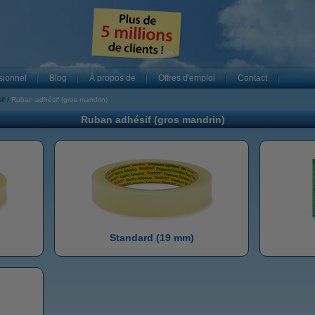
sionnel
Blog
À propos de
Offres d'emploi
Contact
if
Ruban adhésif (gros mandrin)
Ruban adhésif (gros mandrin)
Standard (19 mm)