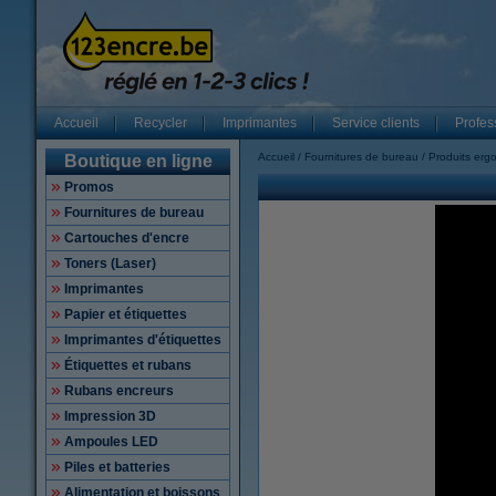
Accueil
Recycler
Imprimantes
Service clients
Profes
Accueil
Fournitures de bureau
Produits er
Boutique en ligne
Promos
Fournitures de bureau
Cartouches d'encre
Toners (Laser)
Imprimantes
Papier et étiquettes
Imprimantes d'étiquettes
Étiquettes et rubans
Rubans encreurs
Impression 3D
Ampoules LED
Piles et batteries
Alimentation et boissons