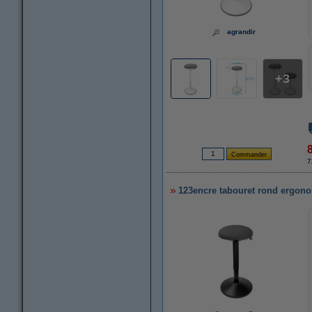
agrandir
3
7
123encre tabouret rond ergonom