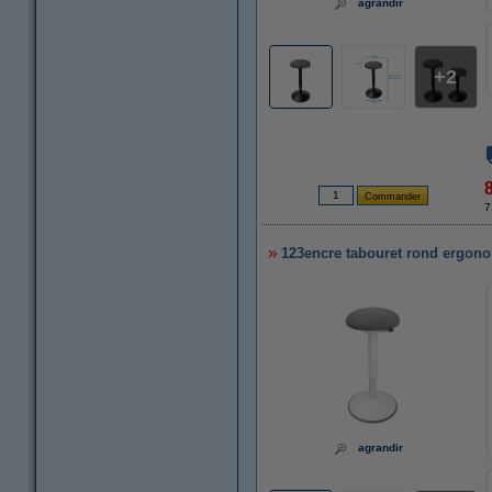
agrandir
2
7
123encre tabouret rond ergonom
agrandir