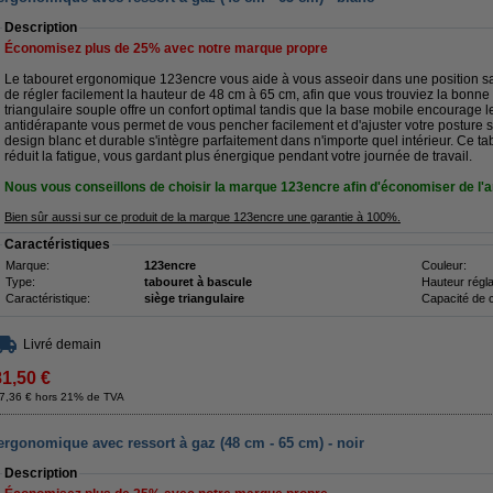
Description
Économisez plus de
25%
avec notre marque propre
Le tabouret ergonomique 123encre vous aide à vous asseoir dans une position sa
de régler facilement la hauteur de 48 cm à 65 cm, afin que vous trouviez la bonne 
triangulaire souple offre un confort optimal tandis que la base mobile encourage 
antidérapante vous permet de vous pencher facilement et d'ajuster votre posture 
design blanc et durable s'intègre parfaitement dans n'importe quel intérieur. Ce tab
réduit la fatigue, vous gardant plus énergique pendant votre journée de travail.
Nous vous conseillons de choisir la marque 123encre afin d'économiser de l'a
Bien sûr aussi sur ce produit de la marque 123encre une garantie à 100%.
Caractéristiques
Marque:
123encre
Couleur:
Type:
tabouret à bascule
Hauteur régla
Caractéristique:
siège triangulaire
Capacité de 
Livré demain
81,50 €
7,36 € hors 21% de TVA
 ergonomique avec ressort à gaz (48 cm - 65 cm) - noir
Description