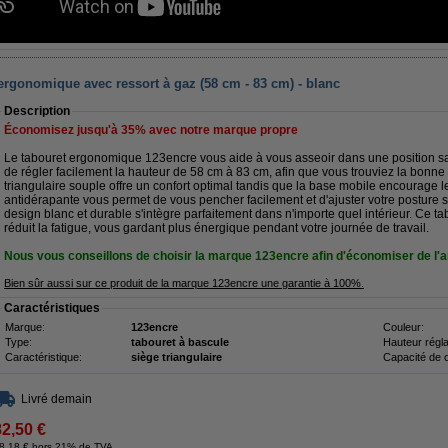
 ergonomique avec ressort à gaz (58 cm - 83 cm) - blanc
Description
Économisez jusqu'à
35%
avec notre marque propre
Le tabouret ergonomique 123encre vous aide à vous asseoir dans une position sa
de régler facilement la hauteur de 58 cm à 83 cm, afin que vous trouviez la bonne 
triangulaire souple offre un confort optimal tandis que la base mobile encourage 
antidérapante vous permet de vous pencher facilement et d'ajuster votre posture 
design blanc et durable s'intègre parfaitement dans n'importe quel intérieur. Ce tab
réduit la fatigue, vous gardant plus énergique pendant votre journée de travail.
Nous vous conseillons de choisir la marque 123encre afin d'économiser de l'a
Bien sûr aussi sur ce produit de la marque 123encre une garantie à 100%.
Caractéristiques
Marque:
123encre
Couleur:
Type:
tabouret à bascule
Hauteur régla
Caractéristique:
siège triangulaire
Capacité de 
Livré demain
82,50 €
8,18 € hors 21% de TVA