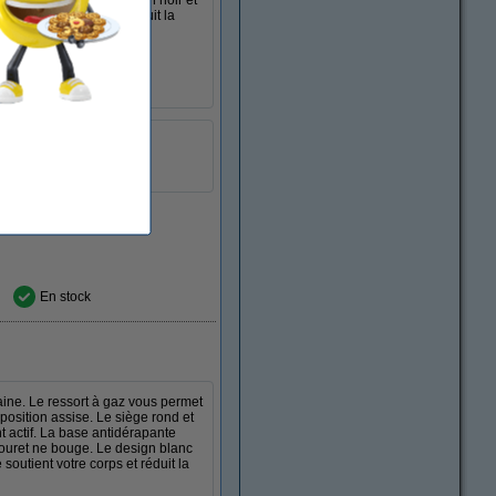
ouret ne bouge. Le design noir et
utient votre corps et réduit la
rgent.
noir
ble:
57 - 82 cm
charge:
136 kg
En stock
ine. Le ressort à gaz vous permet
position assise. Le siège rond et
 actif. La base antidérapante
bouret ne bouge. Le design blanc
soutient votre corps et réduit la