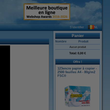
NL
S’identifier
Panier
Nombre
Produit
Aucun produit
Total:
0,00 €
Offre !
123encre papier à copier -
2500 feuilles A4 - 80g/m2
FSC®