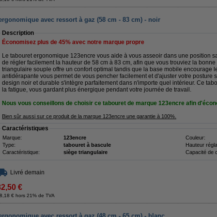
 ergonomique avec ressort à gaz (58 cm - 83 cm) - noir
Description
Économisez plus de
45%
avec notre marque propre
Le tabouret ergonomique 123encre vous aide à vous asseoir dans une position sa
de régler facilement la hauteur de 58 cm à 83 cm, afin que vous trouviez la bonne 
triangulaire souple offre un confort optimal tandis que la base mobile encourage 
antidérapante vous permet de vous pencher facilement et d'ajuster votre posture 
design noir et durable s'intègre parfaitement dans n'importe quel intérieur. Ce tabo
la fatigue, vous gardant plus énergique pendant votre journée de travail.
Nous vous conseillons de choisir ce tabouret de marque 123encre afin d'écono
Bien sûr aussi sur ce produit de la marque 123encre une garantie à 100%.
Caractéristiques
Marque:
123encre
Couleur:
Type:
tabouret à bascule
Hauteur régla
Caractéristique:
siège triangulaire
Capacité de 
Livré demain
82,50 €
8,18 € hors 21% de TVA
 ergonomique avec ressort à gaz (48 cm - 65 cm) - blanc