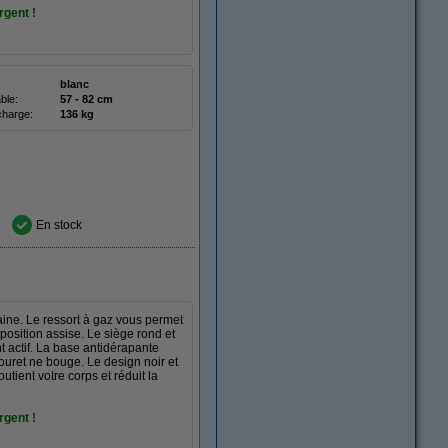
rgent !
blanc
ble:
57 - 82 cm
charge:
136 kg
En stock
ine. Le ressort à gaz vous permet
position assise. Le siège rond et
 actif. La base antidérapante
ouret ne bouge. Le design noir et
utient votre corps et réduit la
rgent !