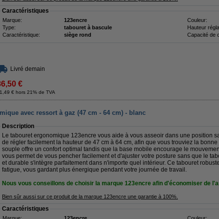
Caractéristiques
Marque:
123encre
Couleur:
Type:
tabouret à bascule
Hauteur régla
Caractéristique:
siège rond
Capacité de 
Livré demain
86,50 €
1,49 € hors 21% de TVA
ique avec ressort à gaz (47 cm - 64 cm) - blanc
Description
Le tabouret ergonomique 123encre vous aide à vous asseoir dans une position sa
de régler facilement la hauteur de 47 cm à 64 cm, afin que vous trouviez la bonne 
souple offre un confort optimal tandis que la base mobile encourage le mouvement
vous permet de vous pencher facilement et d'ajuster votre posture sans que le ta
et durable s'intègre parfaitement dans n'importe quel intérieur. Ce tabouret robuste 
fatigue, vous gardant plus énergique pendant votre journée de travail.
Nous vous conseillons de choisir la marque 123encre afin d'économiser de l'a
Bien sûr aussi sur ce produit de la marque 123encre une garantie à 100%.
Caractéristiques
Marque:
123encre
Couleur: