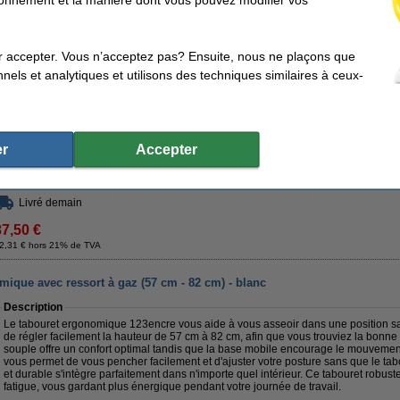
vous permet de vous pencher facilement et d'ajuster votre posture sans que le tab
durable s'intègre parfaitement dans n'importe quel intérieur. Ce tabouret robuste so
fatigue, vous gardant plus énergique pendant votre journée de travail.
Nous vous conseillons de choisir la marque 123encre afin d'économiser de l'a
r accepter. Vous n’acceptez pas? Ensuite, nous ne plaçons que
nels et analytiques et utilisons des techniques similaires à ceux-
Bien sûr aussi sur ce produit de la marque 123encre une garantie à 100%.
Caractéristiques
Marque:
123encre
Couleur:
Type:
tabouret à bascule
Hauteur régla
Caractéristique:
siège rond
Capacité de 
r
Accepter
Livré demain
87,50 €
2,31 € hors 21% de TVA
ique avec ressort à gaz (57 cm - 82 cm) - blanc
Description
Le tabouret ergonomique 123encre vous aide à vous asseoir dans une position sa
de régler facilement la hauteur de 57 cm à 82 cm, afin que vous trouviez la bonne 
souple offre un confort optimal tandis que la base mobile encourage le mouvement
vous permet de vous pencher facilement et d'ajuster votre posture sans que le ta
et durable s'intègre parfaitement dans n'importe quel intérieur. Ce tabouret robuste 
fatigue, vous gardant plus énergique pendant votre journée de travail.