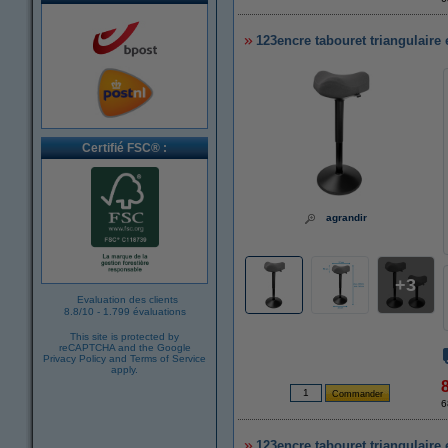
123encre tabouret triangulaire
Certifié FSC® :
agrandir
3
Evaluation des clients
8.8
/
10
-
1.799 évaluations
This site is protected by
reCAPTCHA and the Google
Privacy Policy
and
Terms of Service
apply.
6
123encre tabouret triangulaire