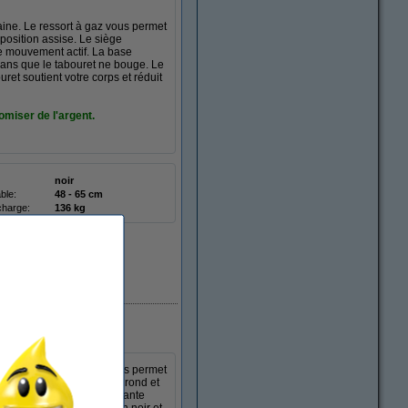
ine. Le ressort à gaz vous permet
position assise. Le siège
le mouvement actif. La base
sans que le tabouret ne bouge. Le
uret soutient votre corps et réduit
miser de l'argent.
noir
ble:
48 - 65 cm
charge:
136 kg
En stock
ine. Le ressort à gaz vous permet
position assise. Le siège rond et
 actif. La base antidérapante