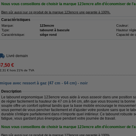
Nous vous conseillons de choisir la marque 123encre afin d'économiser de l'a
Bien sûr aussi sur ce produit de la marque 123encre une garantie à 100%.
Caractéristiques
Marque:
123encre
Couleur:
Type:
tabouret à bascule
Hauteur régla
Caractéristique:
siège rond
Capacité de 
Livré demain
87,50 €
2,31 € hors 21% de TVA
ique avec ressort à gaz (47 cm - 64 cm) - noir
Description
Le tabouret ergonomique 123encre vous aide à vous asseoir dans une position sa
de régler facilement la hauteur de 47 cm à 64 cm, afin que vous trouviez la bonne 
souple offre un confort optimal tandis que la base mobile encourage le mouvement
vous permet de vous pencher facilement et d'ajuster votre posture sans que le tab
durable s'intègre parfaitement dans n'importe quel intérieur. Ce tabouret robuste so
fatigue, vous gardant plus énergique pendant votre journée de travail.
Nous vous conseillons de choisir la marque 123encre afin d'économiser de l'a
Bien sûr aussi sur ce produit de la marque 123encre une garantie à 100%.