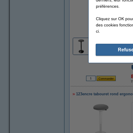
préférences.
Cliquez sur OK pou
des cookies fonction
agrandir
ci.
2
Refuse
7
123encre tabouret rond ergonom