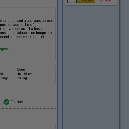
33,50 €
ine. Le ressort à gaz vous permet
position assise. Le siège
le mouvement actif. La base
sans que le tabouret ne bouge. Le
ouret soutient votre corps et
rgent.
blanc
ble:
48 - 65 cm
charge:
136 kg
En stock