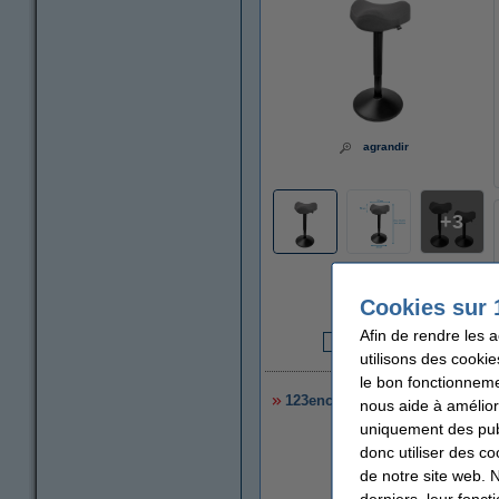
agrandir
3
Cookies sur 
Afin de rendre les 
6
utilisons des cookie
le bon fonctionneme
123encre tabouret rond ergonom
nous aide à amélior
uniquement des publ
donc utiliser des co
de notre site web. 
derniers, leur fonc