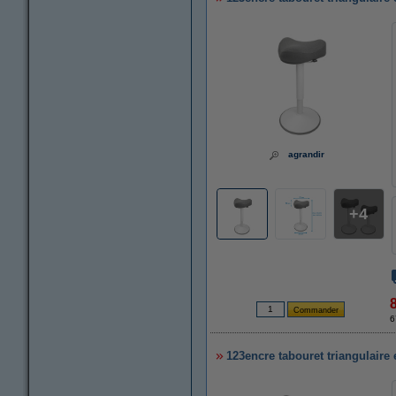
agrandir
4
6
123encre tabouret triangulaire