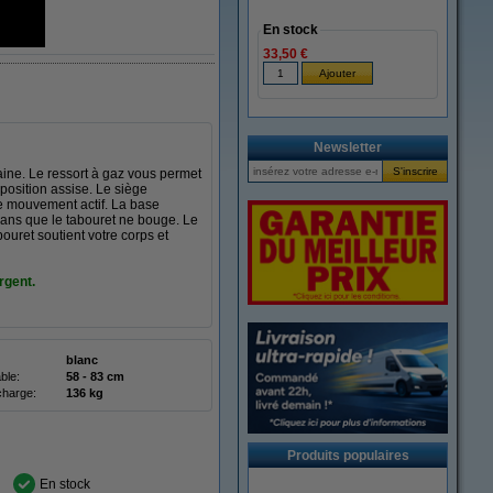
En stock
33,50 €
Newsletter
ine. Le ressort à gaz vous permet
position assise. Le siège
le mouvement actif. La base
sans que le tabouret ne bouge. Le
ouret soutient votre corps et
rgent.
blanc
ble:
58 - 83 cm
charge:
136 kg
Produits populaires
En stock