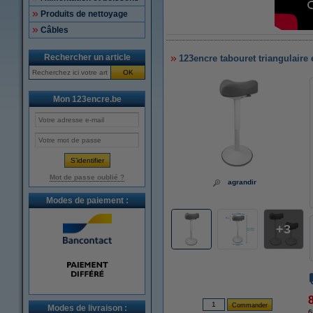
Produits de nettoyage
Câbles
Rechercher un article
123encre tabouret triangulaire
OK
Mon 123encre.be
Mot de passe oublié ?
agrandir
Modes de paiement :
3
Modes de livraison :
6