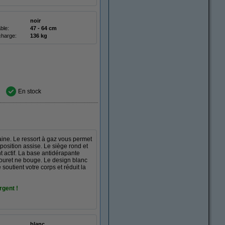
noir
ble:
47 - 64 cm
charge:
136 kg
En stock
ine. Le ressort à gaz vous permet
position assise. Le siège rond et
 actif. La base antidérapante
bouret ne bouge. Le design blanc
soutient votre corps et réduit la
rgent !
blanc