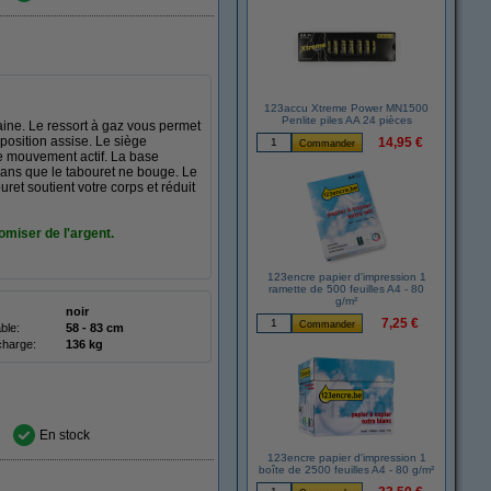
123accu Xtreme Power MN1500
Penlite piles AA 24 pièces
ine. Le ressort à gaz vous permet
position assise. Le siège
14,95 €
le mouvement actif. La base
sans que le tabouret ne bouge. Le
uret soutient votre corps et réduit
miser de l'argent.
123encre papier d'impression 1
ramette de 500 feuilles A4 - 80
g/m²
noir
7,25 €
ble:
58 - 83 cm
charge:
136 kg
En stock
123encre papier d'impression 1
boîte de 2500 feuilles A4 - 80 g/m²