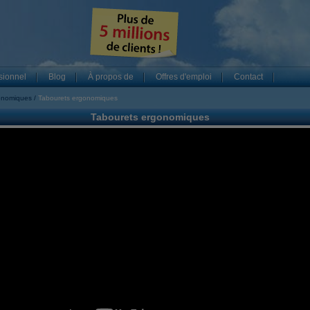
sionnel
Blog
À propos de
Offres d'emploi
Contact
gonomiques
Tabourets ergonomiques
Tabourets ergonomiques